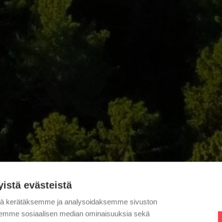
yistä evästeistä
tä kerätäksemme ja analysoidaksemme sivuston
aksemme sosiaalisen median ominaisuuksia sekä