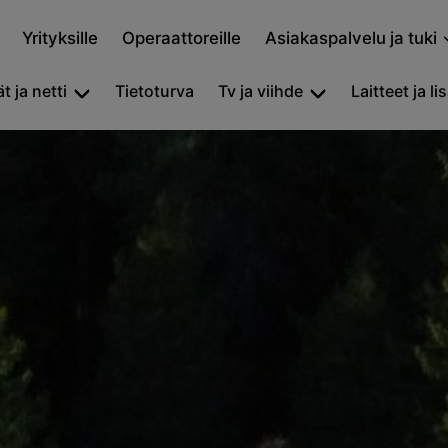
Yrityksille
Operaattoreille
Asiakaspalvelu ja tuki
t ja netti
Tietoturva
Tv ja viihde
Laitteet ja li