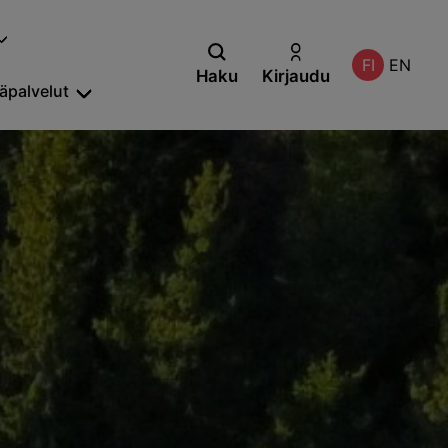
FI
EN
Haku
Kirjaudu
säpalvelut