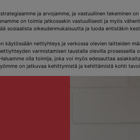
 strategiaamme ja arvojamme, ja vastuullinen tekeminen on 
teenamme on toimia jatkossakin vastuullisesti ja myös vähen
ä sosiaalista oikeudenmukaisuutta ja luoda entistäkin ke
 on käytössään nettiyhteys ja verkossa olevien laitteiden m
ttiyhteyden varmistamisen taustalla olevilla prosesseilla o
Haluamme olla toimija, joka voi myös edesauttaa asiakkait
työmme on jatkuvaa kehittymistä ja kehittämistä kohti tav