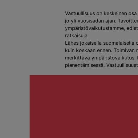
Vastuullisuus on keskeinen osa
jo yli vuosisadan ajan. Tavoit
ympäristövaikutustamme, edistä
ratkaisuja.
Lähes jokaisella suomalaisella
kuin koskaan ennen. Toimivan ne
merkittävä ympäristövaikutus. 
pienentämisessä. Vastuullisuus