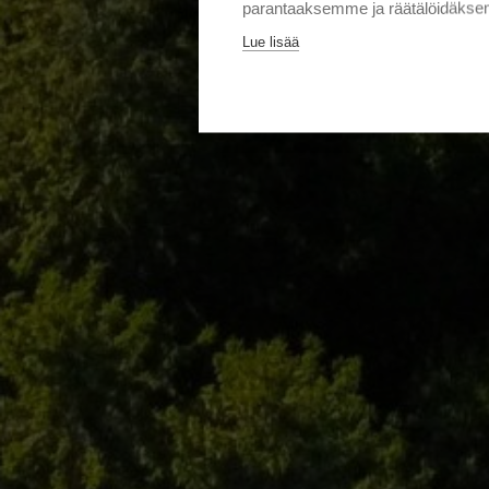
parantaaksemme ja räätälöidäksem
Lue lisää