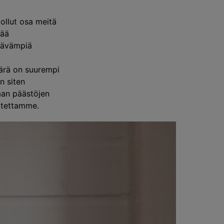
ollut osa meitä
tää
stävämpiä
äärä on suurempi
n siten
aan päästöjen
oitettamme.