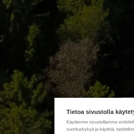
Tietoa sivustolla käytet
Käytämme sivustollamme evästei
suorituskykyä ja käyttöä, tarjot