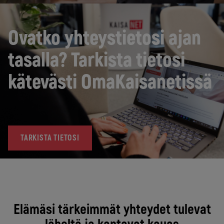
Ovatko yhteystietosi ajan
tasalla? Tarkista tietosi
kätevästi OmaKaisanetissä
TARKISTA TIETOSI
Elämäsi tärkeimmät yhteydet tulevat