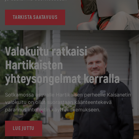
TARKISTA SAATAVUUS
Valokuitu ratkaisi
Hartikaisten
yhteysongelmat kerralla
Sotkamossa asuvalle Hartikaisen perheelle Kaisanetin
valokuitu on ollut suorastaan käänteentekevä
parannus internetin käyttökokemukseen.
LUE JUTTU