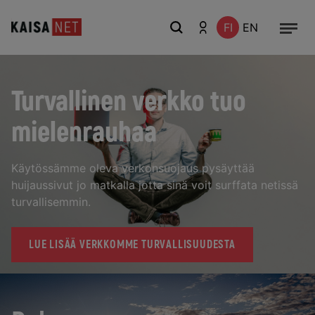
FI
EN
Turvallinen verkko tuo
mielenrauhaa
Käytössämme oleva verkonsuojaus pysäyttää
huijaussivut jo matkalla jotta sinä voit surffata netissä
turvallisemmin.
LUE LISÄÄ VERKKOMME TURVALLISUUDESTA