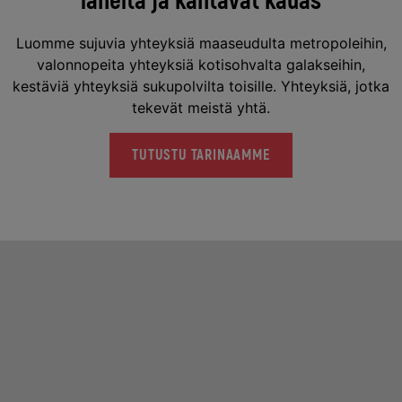
läheltä ja kantavat kauas
Luomme sujuvia yhteyksiä maaseudulta metropoleihin,
valonnopeita yhteyksiä kotisohvalta galakseihin,
kestäviä yhteyksiä sukupolvilta toisille. Yhteyksiä, jotka
tekevät meistä yhtä.
TUTUSTU TARINAAMME