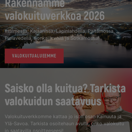
Rakennamme
valokuituverkkoa 2026
Iisalmessa, Kajaanissa, Lapinlahdella, Paltamossa,
Pielavedellä, Sonkajärvellä ja Sotkamossa!
VALOKUITUALUEEMME
Saisko olla kuitua? Tarkista
valokuidun saatavuus
Valokuituverkkomme kattaa jo ison osan Kainuuta ja
Ylä-Savoa. Tarkista osoitehaun avulla, onko valokuitu
jo saatavilla osoitteeseesi!