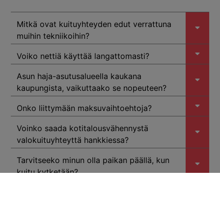
Mitkä ovat kuituyhteyden edut verrattuna
muihin tekniikoihin?
Voiko nettiä käyttää langattomasti?
Asun haja-asutusalueella kaukana
kaupungista, vaikuttaako se nopeuteen?
Onko liittymään maksuvaihtoehtoja?
Voinko saada kotitalousvähennystä
valokuituyhteyttä hankkiessa?
Tarvitseeko minun olla paikan päällä, kun
kuitu kytketään?
Saako kuidun kautta televisiopalvelut?
Paljonko valokuitu maksaa?