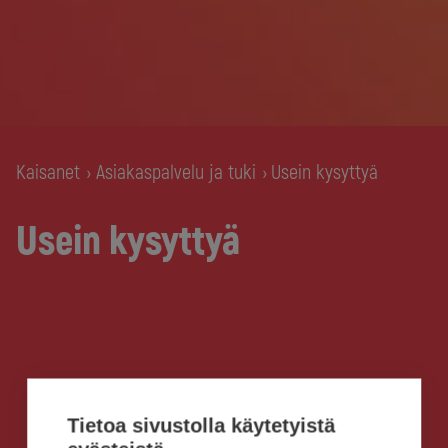
Kaisanet
Asiakaspalvelu ja tuki
Usein kysyttyä
›
›
Usein kysyttyä
Tietoa sivustolla käytetyistä