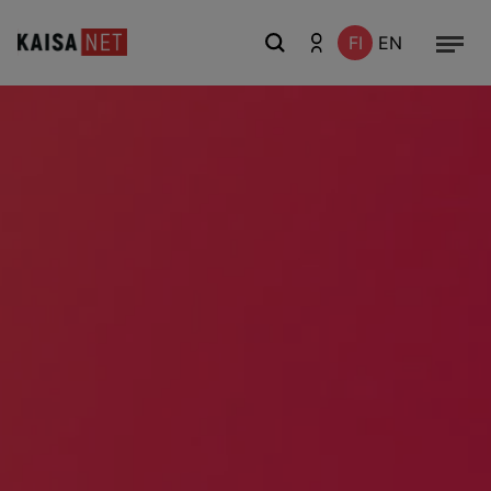
FI
EN