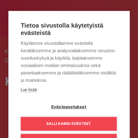
Tietoa sivustolla käytetyistä
evästeistä
Käytämme sivustollamme evästeitä
Kaisanet
Laitteet ja lisäpalvelut
Kaisa
kerätäksemme ja analysoidaksemme sivuston
›
›
suorituskykyä ja käyttöä, tarjotaksemme
Sähköpostipalvelu
sosiaalisen median ominaisuuksia sekä
parantaaksemme ja räätälöidäksemme sisältöä
Kaisa Sähköpostipalvelu
ja mainoksia.
Lue lisää
Evästeasetukset
SALLI KAIKKI EVÄSTEET