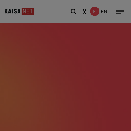
FI
EN