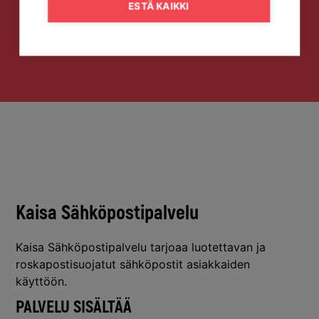
ESTÄ KAIKKI
Kaisa Sähköpostipalvelu
Kaisa Sähköpostipalvelu tarjoaa luotettavan ja
roskapostisuojatut sähköpostit asiakkaiden
käyttöön.
PALVELU SISÄLTÄÄ