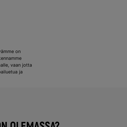
tävämme on
Rakennamme
lle, vaan jotta
iluetua ja
.
ON OLEMASSA?