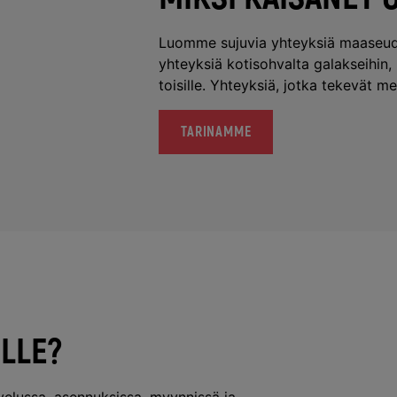
Luomme sujuvia yhteyksiä maaseudu
yhteyksiä kotisohvalta galakseihin,
toisille. Yhteyksiä, jotka tekevät me
TARINAMME
ILLE?