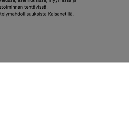
lvelussa, asennuksissa, myynnissä ja
ketoiminnan tehtävissä.
telymahdollisuuksista Kaisanetillä.
VASTUULLISUUS
Vastuullisuus on keskeinen osa str
vastuullinen tekeminen on ollut osa 