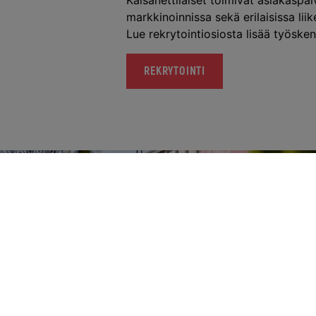
Kaisanettiläiset toimivat asiakaspa
markkinoinnissa sekä erilaisissa lii
Lue rekrytointiosiosta lisää työsken
REKRYTOINTI