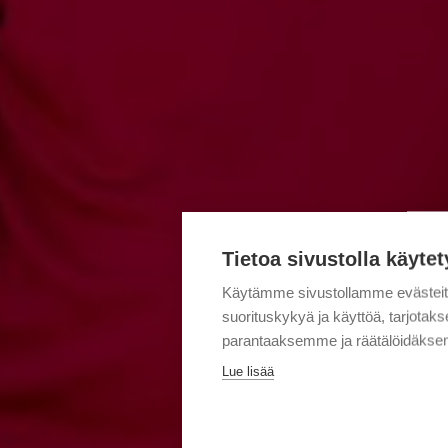
Tietoa sivustolla käytet
Käytämme sivustollamme evästei
suorituskykyä ja käyttöä, tarjot
parantaaksemme ja räätälöidäksem
Lue lisää