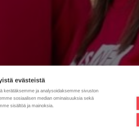
yistä evästeistä
tä kerätäksemme ja analysoidaksemme sivuston
aksemme sosiaalisen median ominaisuuksia sekä
me sisältöä ja mainoksia.