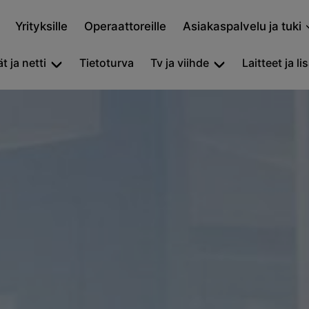
Yrityksille
Operaattoreille
Asiakaspalvelu ja tuki
t ja netti
Tietoturva
Tv ja viihde
Laitteet ja li