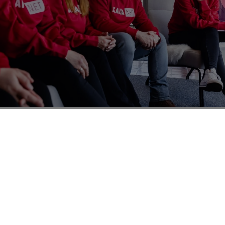
ategiaamme ja arvojamme, ja
meitä jo yli vuosisadan ajan.