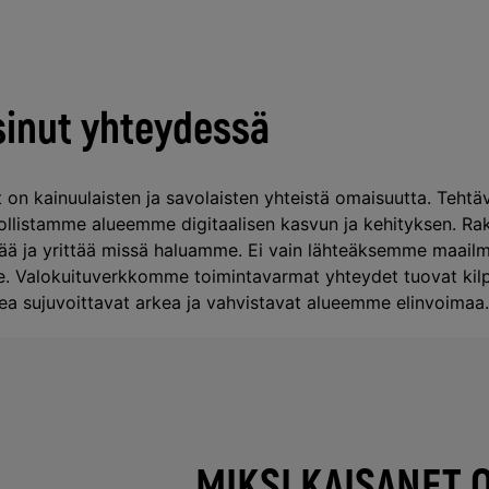
sinut yhteydessä
 on kainuulaisten ja savolaisten yhteistä omaisuutta. Teh
hdollistamme alueemme digitaalisen kasvun ja kehityksen. 
lää ja yrittää missä haluamme. Ei vain lähteäksemme maailma
 Valokuituverkkomme toimintavarmat yhteydet tuovat kilpa
a sujuvoittavat arkea ja vahvistavat alueemme elinvoimaa
MIKSI KAISANET 