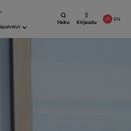
FI
EN
Haku
Kirjaudu
säpalvelut