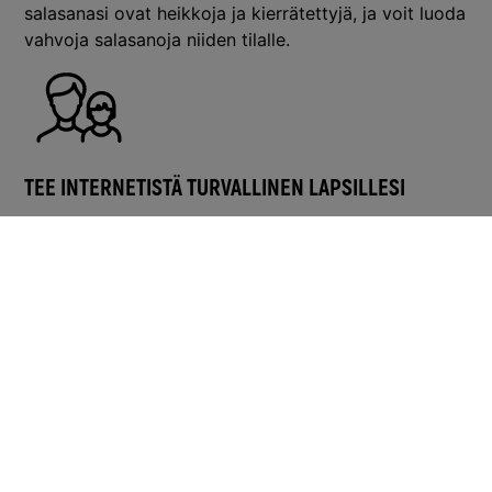
salasanasi ovat heikkoja ja kierrätettyjä, ja voit luoda
vahvoja salasanoja niiden tilalle.
TEE INTERNETISTÄ TURVALLINEN LAPSILLESI
Valvo ruutuaikaa, suodata sisältöä ja hallitse
sovellusten asennuksia erinomaisilla
käytönvalvontatoiminnoilla. Olemme tehneet
digitaalisesta vanhemmuudesta helppoa.
LUE LISÄÄ
Mitä F-Secure Tietoturva sisältää?