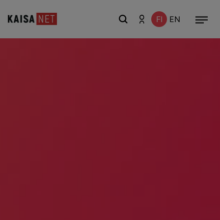
FI
EN