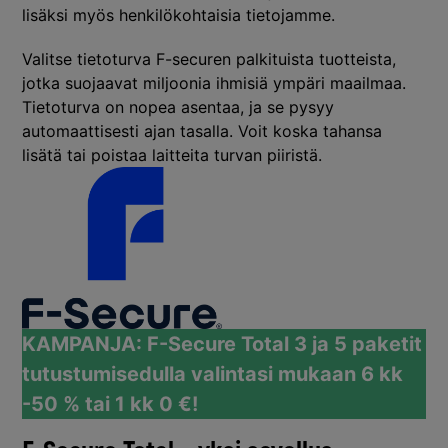
lisäksi myös henkilökohtaisia tietojamme.
Valitse tietoturva F-securen palkituista tuotteista,
jotka suojaavat miljoonia ihmisiä ympäri maailmaa.
Tietoturva on nopea asentaa, ja se pysyy
automaattisesti ajan tasalla. Voit koska tahansa
lisätä tai poistaa laitteita turvan piiristä.
KAMPANJA: F-Secure Total 3 ja 5 paketit
tutustumisedulla valintasi
mukaan 6 kk
-50 % tai 1 kk 0 €!