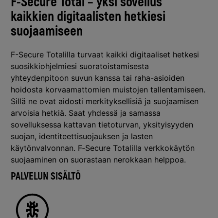
F-Secure Total –
yksi sovellus
kaikkien digitaalisten hetkiesi
suojaamiseen
F-Secure Totalilla turvaat kaikki digitaaliset hetkesi
suosikkiohjelmiesi suoratoistamisesta
yhteydenpitoon suvun kanssa tai raha-asioiden
hoidosta korvaamattomien muistojen tallentamiseen.
Sillä ne ovat aidosti merkityksellisiä ja suojaamisen
arvoisia hetkiä. Saat yhdessä ja samassa
sovelluksessa kattavan tietoturvan, yksityisyyden
suojan, identiteettisuojauksen ja lasten
käytönvalvonnan. F‑Secure Totalilla verkkokäytön
suojaaminen on suorastaan nerokkaan helppoa.
PALVELUN SISÄLTÖ