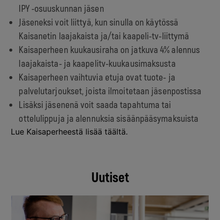
IPY -osuuskunnan jäsen
Jäseneksi voit liittyä, kun sinulla on käytössä
Kaisanetin laajakaista ja/tai kaapeli-tv-liittymä
Kaisaperheen kuukausiraha on jatkuva 4% alennus
laajakaista- ja kaapelitv-kuukausimaksusta
Kaisaperheen vaihtuvia etuja ovat tuote- ja
palvelutarjoukset, joista ilmoitetaan jäsenpostissa
Lisäksi jäsenenä voit saada tapahtuma tai
ottelulippuja ja alennuksia sisäänpääsymaksuista
Lue Kaisaperheestä lisää
täältä
.
Uutiset