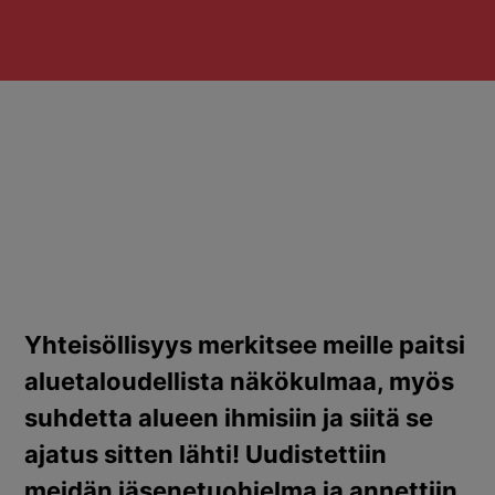
Yhteisöllisyys merkitsee meille paitsi
aluetaloudellista näkökulmaa, myös
suhdetta alueen ihmisiin ja siitä se
ajatus sitten lähti! Uudistettiin
meidän jäsenetuohjelma ja annettiin