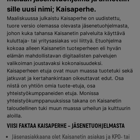
sille uusi nimi; Kaisaperhe.
Maaliskuussa julkaistu Kaisaperhe on uudistettu,
tuore versio olemassa olevasta jäsenetuohjelmasta,
johon kuka tahansa Kaisanetin palveluita käyttävä
kuluttaja- tai yritysasiakas voi liittyä. Etuohjelma
kokoaa alleen Kaisanetin tuoteperheen eli hyvän
elämän mahdollistavan digitaalisten palvelujen
valikoiman joustavaksi kokonaisuudeksi.
Kaisaperheen etuja ovat muun muassa tuotetuki sekä
jatkuvat ja kertahankintaan oikeuttavat edut. Osa
niistä on yhtiön omia tuote-etuja, osa
yhteistyökumppaneiden etuja. Monissa
yhteistyökumppanuuksissa takana on Kaisanetin
taloudellinen tuki muun muassa urheilun ja kulttuurin
aloilla.
VIISI FAKTAA KAISAPERHE – JÄSENETUOHJELMASTA
Jäsenasiakkaana olet Kaisanetin asiakas ja KPO- tai