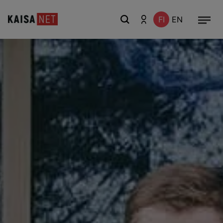
FI
EN