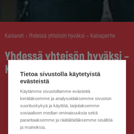
Kaisanet
Yhdessä yhteisön hyväksi – Kaisaperhe
›
Yhdessä yhteisön hyväksi –
Kaisaperhe
Tietoa sivustolla käytetyistä
evästeistä
Käytämme sivustollamme evästeitä
kerätäksemme ja analysoidaksemme sivuston
suorituskykyä ja käyttöä, tarjotaksemme
sosiaalisen median ominaisuuksia sekä
parantaaksemme ja räätälöidäksemme sisältöä
ja mainoksia.