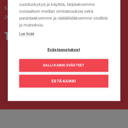
suorituskykyä ja käyttöä, tarjotaksemme
Kaisanet
Asiakaspalvelu ja tuki
Tilauksen
›
›
sosiaalisen median ominaisuuksia sekä
peruuttaminen
parantaaksemme ja räätälöidäksemme sisältöä
ja mainoksia.
Tilauksen peruuttaminen
Lue lisää
Evästeasetukset
SALLI KAIKKI EVÄSTEET
ESTÄ KAIKKI