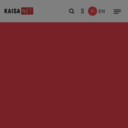
FI
EN