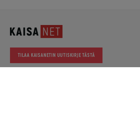
TILAA KAISANETIN UUTISKIRJE TÄSTÄ
KAISANET
PL 123, 87101 Kajaani
Y-tunnus: 2366937-2
KAJAANIN MYYMÄLÄ
Pohjolankatu 20
Avoinna arkisin 10-12 ja 14-16
Näytä kartalla