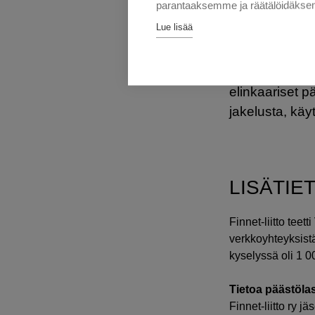
parantaaksemme ja räätälöidäksem
myös sähkönk
Lue lisää
kasvaa. Tied
mobiiliverkko
kertoo Matilai
elinkaariset p
jakelusta, käy
LISÄTIE
Finnet-liitto teet
verkkoyhteyksist
kyselyssä oli 1 0
Tietoa päästöl
Finnet-liitto ry 