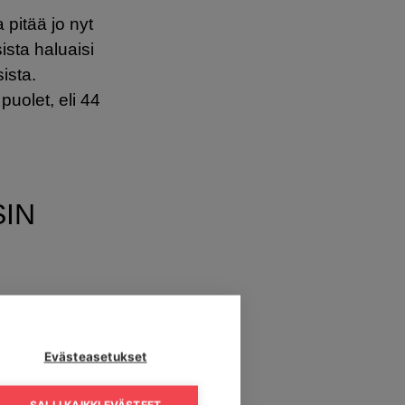
pitää jo nyt
sta haluaisi
ista.
puolet, eli 44
SIN
onka mukaan
okuituun
Evästeasetukset
ti kasvaa,
SALLI KAIKKI EVÄSTEET