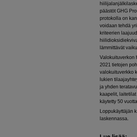
hiilijalanjälkila
päästöt GHG Prot
protokolla on kan
voidaan tehdä yrit
kriteerien laaju
hiilidioksidiekvi
lämmittävät vaiku
Valokuituverkon h
2021 tietojen po
valokuituverkko k
lukien tilaajayh
ja yhden teratav
kaapelit, laiteti
käytetty 50 vuott
Loppukäyttäjän kä
laskennassa.
Lue lisää: