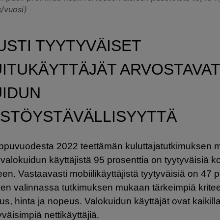
/vuosi)
USTI TYYTYVÄISET
ITUKÄYTTÄJÄT ARVOSTAVA
UIDUN
STÖYSTÄVÄLLISYYTTÄ
 loppuvuodesta 2022 teettämän kuluttajatutkimuksen
valokuidun käyttäjistä 95 prosenttia on tyytyväisiä k
een. Vastaavasti mobiilikäyttäjistä tyytyväisiä on 47 p
den valinnassa tutkimuksen mukaan tärkeimpiä kritee
s, hinta ja nopeus. Valokuidun käyttäjät ovat kaikilla
tyväisimpiä nettikäyttäjiä.