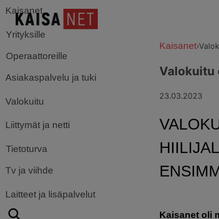
Kaisanet
Yrityksille
Kaisanet
›
Valok
Operaattoreille
Valokuitu 
Asiakaspalvelu ja tuki
23.03.2023
Valokuitu
VALOKU
Liittymät ja netti
HIILIJ
Tietoturva
ENSIMM
Tv ja viihde
Laitteet ja lisäpalvelut
Kaisanet oli