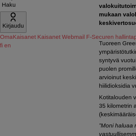
Haku
valokuitutoim
mukaan valoku
keskivertosuo
Kirjaudu
OmaKaisanet
Kaisanet Webmail
F-Securen hallintap
Tuoreen Green 
fi
en
ympäristötutk
syntyvä vuotui
puolen promill
arvioinut kesk
hiilidioksidia
Kotitalouden 
35 kilometrin a
(keskimääräise
”Moni haluaa 
vastuullisemm