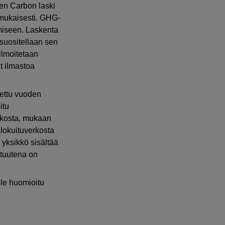
een Carbon laski
 mukaisesti. GHG-
emiseen. Laskenta
a suositellaan sen
ilmoitetaan
t ilmastoa
tettu vuoden
itu
erkosta, mukaan
alokuituverkosta
 yksikkö sisältää
ituutena on
ole huomioitu