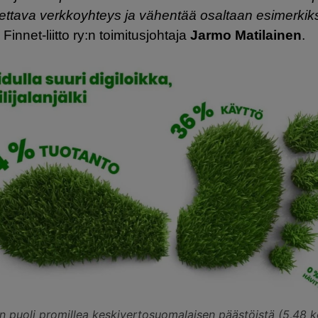
tettava verkkoyhteys ja vähentää osaltaan esimerkiks
 Finnet-liitto ry:n toimitusjohtaja
Jarmo Matilainen
.
in puoli promillea keskivertosuomalaisen päästöistä (5,48 