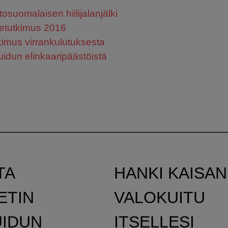
tosuomalaisen hiilijalanjälki
netutkimus 2016
kimus virrankulutuksesta
uidun elinkaaripäästöistä
TA
HANKI KAISAN
ETIN
VALOKUITU
UIDUN
ITSELLESI