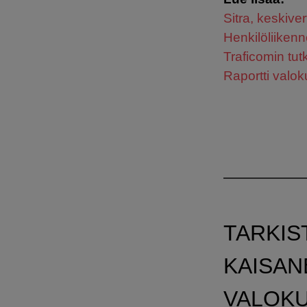
Sitra, keskiver
Henkilöliiken
Traficomin tut
Raportti valok
TARKIS
KAISAN
VALOK