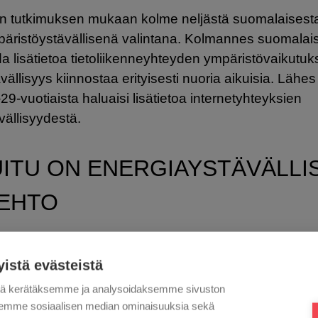
un tutkimuksen mukaan kolme neljästä suomalaisesta 
päristöystävällisenä valintana. Kolmannes suomalaisi
a lisätietoa tietoliikenneyhteyden ympäristövaikutuks
ällisyys kiinnostaa erityisesti nuoria aikuisia. Lähes 
29-vuotiaista haluaisi lisätietoa internetyhteyksien
vällisyydestä.
ITU ON ENERGIAYSTÄVÄLLI
OEHTO
sesta on olemassa Traficomin laatima tutkimus, j
yistä evästeistä
ien sähkönkulutus on reilusti yli kaksinkertainen val
tä kerätäksemme ja analysoidaksemme sivuston
aksemme sosiaalisen median ominaisuuksia sekä
eää ymmärtää, että kun tiedonsiirron määrä jatkuvas