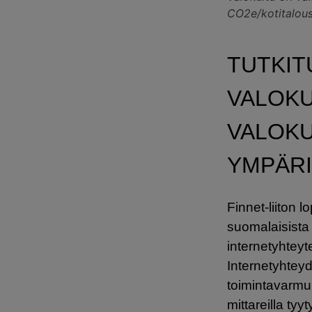
CO2e/kotitalous
TUTKIT
VALOKU
VALOK
YMPÄRI
Finnet-liiton
suomalaisista 
internetyhteyt
Internetyhtey
toimintavarmuu
mittareilla tyy