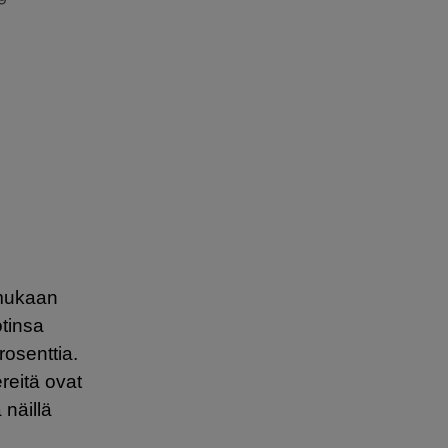
T
 mukaan
otinsa
rosenttia.
reitä ovat
 näillä