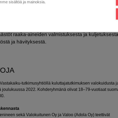
me sisältöä ja mainoksia.
ulutus
onsiirron kasvaminen nostaa huomattavasti enemmä
jen sähkönkulutusta”
,
nen. Nyt laaditun laskelman hiilijalanjälki huomioi va
äästöt raaka-aineiden valmistuksesta ja kuljetuksest
töstä ja hävityksestä.
TOJA
ti Vastakaiku-tutkimusyhtiöllä kuluttajatutkimuksen valokuidusta j
ä joulukuussa 2022. Kohderyhmänä olivat 18–79-vuotiaat suoma
00.
askennasta
jäsenineen sekä Valokuitunen Oy ja Valoo (Adola Oy) teettivät