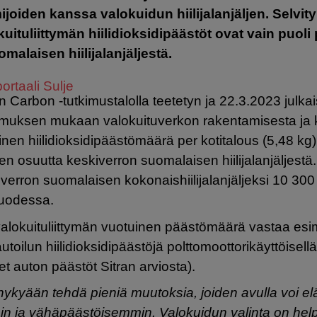
ijoiden kanssa valokuidun hiilijalanjäljen. Selvit
ituliittymän hiilidioksidipäästöt ovat vain puoli
malaisen hiilijalanjäljestä.
ortaali
Sulje
Carbon -tutkimustalolla teetetyn ja 22.3.2023 julka
imuksen mukaan valokuituverkon rakentamisesta ja 
nen hiilidioksidipäästömäärä per kotitalous (5,48 kg
en osuutta keskiverron suomalaisen hiilijalanjäljestä.
iverron suomalaisen kokonaishiilijalanjäljeksi 10 300
 vuodessa.
valokuituliittymän vuotuinen päästömäärä vastaa esi
utoilun hiilidioksidipäästöjä polttomoottorikäyttöisellä
t auton päästöt Sitran arviosta).
nykyään tehdä pieniä muutoksia, joiden avulla voi e
in ja vähäpäästöisemmin. Valokuidun valinta on hel