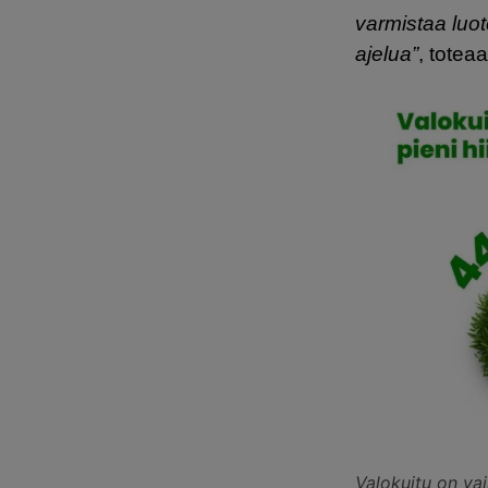
varmistaa luo
ajelua”
, toteaa
Valokuitu on va