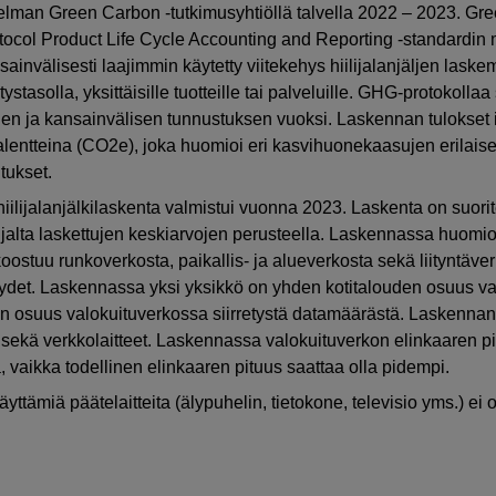
skelman Green Carbon -tutkimusyhtiöllä talvella 2022 – 2023. Gr
ocol Product Life Cycle Accounting and Reporting -standardin
sainvälisesti laajimmin käytetty viitekehys hiilijalanjäljen lask
ystasolla, yksittäisille tuotteille tai palveluille. GHG-protokolla
uden ja kansainvälisen tunnustuksen vuoksi. Laskennan tulokset 
valentteina (CO2e), joka huomioi eri kasvihuonekaasujen erilaise
tukset.
iilijalanjälkilaskenta valmistui vuonna 2023. Laskenta on suori
hjalta laskettujen keskiarvojen perusteella. Laskennassa huomio
oostuu runkoverkosta, paikallis- ja alueverkosta sekä liityntäv
teydet. Laskennassa yksi yksikkö on yhden kotitalouden osuus v
un osuus valokuituverkossa siirretystä datamäärästä. Laskennan
lat sekä verkkolaitteet. Laskennassa valokuituverkon elinkaaren p
a, vaikka todellinen elinkaaren pituus saattaa olla pidempi.
yttämiä päätelaitteita (älypuhelin, tietokone, televisio yms.) ei 