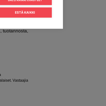
n
ESTÄ KAIKKI
lokuituverkon
a, tuotannosta,
a
laiset. Vastaajia