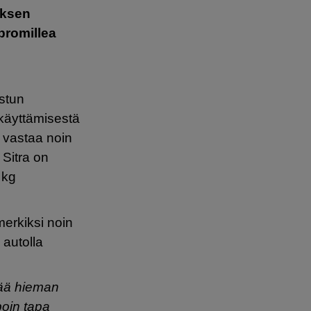
yksen
 promillea
istun
käyttämisestä
) vastaa noin
 Sitra on
 kg
merkiksi noin
 autolla
lää hieman
poin tapa