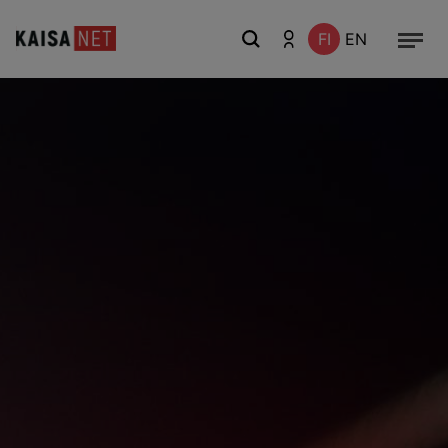
FI
EN