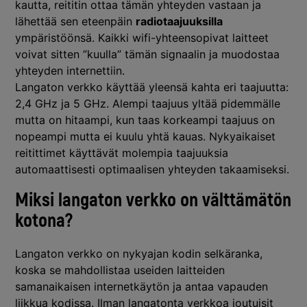
kautta, reititin ottaa tämän yhteyden vastaan ja
lähettää sen eteenpäin
radiotaajuuksilla
ympäristöönsä. Kaikki wifi-yhteensopivat laitteet
voivat sitten ”kuulla” tämän signaalin ja muodostaa
yhteyden internettiin.
Langaton verkko käyttää yleensä kahta eri taajuutta:
2,4 GHz ja 5 GHz. Alempi taajuus yltää pidemmälle
mutta on hitaampi, kun taas korkeampi taajuus on
nopeampi mutta ei kuulu yhtä kauas. Nykyaikaiset
reitittimet käyttävät molempia taajuuksia
automaattisesti optimaalisen yhteyden takaamiseksi.
Miksi langaton verkko on välttämätön
kotona?
Langaton verkko on nykyajan kodin selkäranka,
koska se mahdollistaa useiden laitteiden
samanaikaisen internetkäytön ja antaa vapauden
liikkua kodissa. Ilman langatonta verkkoa joutuisit