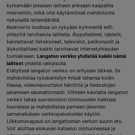
kytkemään jokaisen laitteen erikseen kaapelilla
internettiin, mikä olisi käytännössä mahdotonta
nykyisellä laitemäärällä.
Keskiverto kodissa on nykyään kymmeniä wifi-
yhteyttä tarvitsevia laitteita. Älypuhelimet, tabletit,
kannettavat tietokoneet, televisiot, pelikonsolit ja
älykotilaitteet kaikki tarvitsevat internetyhteyden
toimiakseen.
Langaton verkko yhdistää kaikki nämä
laitteet
yhdellä ratkaisulla.
Etätyössä langaton verkko on erityisen tärkeä. Se
mahdollistaa työskentelyn missä tahansa kodin
tilassa, videoneuvottelut häiriöttä ja tiedostojen
jakamisen saumattomasti. Viihteen kannalta langaton
verkko takaa suoratoiston toimivuuden kaikissa
huoneissa ja mahdollistaa perheen jäsenten
samanaikaisen verkkopalveluiden käytön.
Liikkumavapaus on langattoman verkon suurin etu.
Voit aloittaa elokuvan katselun olohuoneessa ja