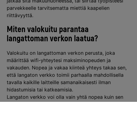
jatkaa sitä makuuhuoneessa, tai siirtää työpisteesi
parvekkeelle tarvitsematta miettiä kaapelien
riittävyyttä.
Miten valokuitu parantaa
langattoman verkon laatua?
Valokuitu on langattoman verkon perusta, joka
määrittää wifi-yhteytesi maksiminopeuden ja
vakauden. Nopea ja vakaa kiinteä yhteys takaa sen,
että langaton verkko toimii parhaalla mahdollisella
tavalla kaikille laitteille samanaikaisesti ilman
hidastumisia tai katkeamisia.
Langaton verkko voi olla vain yhtä nopea kuin sen
taustalla oleva kiinteä internetyhteys. Jos
valokuituyhteytesi nopeus on esimerkiksi 100
megabittiä sekunnissa, langaton verkko voi jakaa
tämän kaistan kaikkien yhdistettyjen laitteiden
kesken.
Hitaampi kiinteä yhteys
tarkoittaa