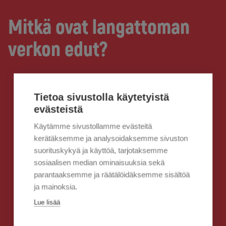
Mitkä ovat langattoman
verkon edut?
Tietoa sivustolla käytetyistä
evästeistä
Käytämme sivustollamme evästeitä
kerätäksemme ja analysoidaksemme sivuston
suorituskykyä ja käyttöä, tarjotaksemme
sosiaalisen median ominaisuuksia sekä
parantaaksemme ja räätälöidäksemme sisältöä
ja mainoksia.
Lue lisää