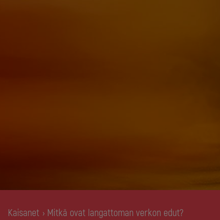
Kaisanet
Mitkä ovat langattoman verkon edut?
›