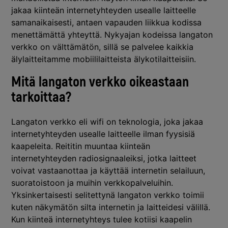
jakaa kiinteän internetyhteyden usealle laitteelle
samanaikaisesti, antaen vapauden liikkua kodissa
menettämättä yhteyttä. Nykyajan kodeissa langaton
verkko on välttämätön, sillä se palvelee kaikkia
älylaitteitamme mobiililaitteista älykotilaitteisiin.
Mitä langaton verkko oikeastaan
tarkoittaa?
Langaton verkko eli wifi on teknologia, joka jakaa
internetyhteyden usealle laitteelle ilman fyysisiä
kaapeleita. Reititin muuntaa kiinteän
internetyhteyden radiosignaaleiksi, jotka laitteet
voivat vastaanottaa ja käyttää internetin selailuun,
suoratoistoon ja muihin verkkopalveluihin.
Yksinkertaisesti selitettynä langaton verkko toimii
kuten näkymätön silta internetin ja laitteidesi välillä.
Kun kiinteä internetyhteys tulee kotiisi kaapelin