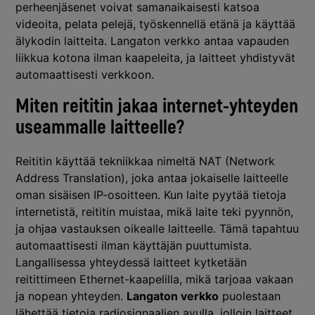
perheenjäsenet voivat samanaikaisesti katsoa
videoita, pelata pelejä, työskennellä etänä ja käyttää
älykodin laitteita. Langaton verkko antaa vapauden
liikkua kotona ilman kaapeleita, ja laitteet yhdistyvät
automaattisesti verkkoon.
Miten reititin jakaa internet-yhteyden
useammalle laitteelle?
Reititin käyttää tekniikkaa nimeltä NAT (Network
Address Translation), joka antaa jokaiselle laitteelle
oman sisäisen IP-osoitteen. Kun laite pyytää tietoja
internetistä, reititin muistaa, mikä laite teki pyynnön,
ja ohjaa vastauksen oikealle laitteelle. Tämä tapahtuu
automaattisesti ilman käyttäjän puuttumista.
Langallisessa yhteydessä laitteet kytketään
reitittimeen Ethernet-kaapelilla, mikä tarjoaa vakaan
ja nopean yhteyden.
Langaton verkko
puolestaan
lähettää tietoja radiosignaalien avulla, jolloin laitteet