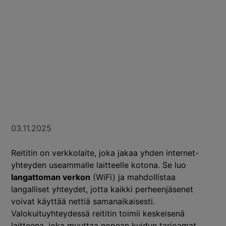
03.11.2025
Reititin on verkkolaite, joka jakaa yhden internet-
yhteyden useammalle laitteelle kotona. Se luo
langattoman verkon
(WiFi) ja mahdollistaa
langalliset yhteydet, jotta kaikki perheenjäsenet
voivat käyttää nettiä samanaikaisesti.
Valokuituyhteydessä reititin toimii keskeisenä
laitteena, joka muuttaa nopean kuidun tarjoamat