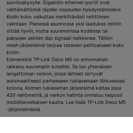
suorituskyvylle. Gigabitin ethernet-portit ovat
välttämättömiä täyden nopeuden hyödyntämiseksi.
Kodin koko vaikuttaa merkittävästi reitittimen
valintaan. Pienessä asunnossa yksi laadukas reititin
riittää hyvin, mutta suuremmissa kodeissa tai
paksujen seinien läpi signaali heikkenee. Tällöin
mesh-järjestelmä tarjoaa tasaisen peittoalueen koko
kotiin.
Esimerkiksi TP-Link Deco M5 on erinomainen
ratkaisu suurempiin koteihin. Se luo yhtenäisen
langattoman verkon, jossa laitteet siirtyvät
automaattisesti parhaaseen tukiasemaan liikkuessasi
kotona. Kolmen tukiaseman järjestelmä kattaa jopa
420 neliömetriä, ja verkon hallinta onnistuu helposti
mobiilisovelluksen kautta.
Lue lisää TP-Link Deco M5
-järjestelmästä
.
Kuinka reititin asennetaan ja otetaan
käyttöön?