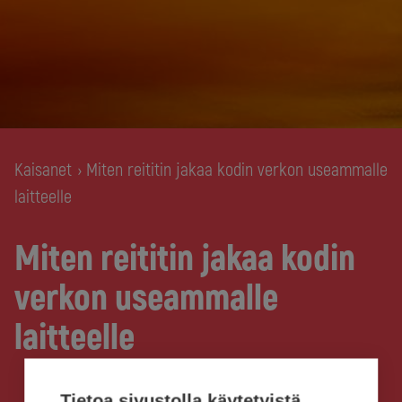
Kaisanet
Miten reititin jakaa kodin verkon useammalle
›
laitteelle
Miten reititin jakaa kodin
verkon useammalle
laitteelle
Tietoa sivustolla käytetyistä