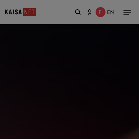
FI
EN