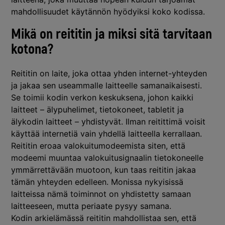
mahdollisuudet käytännön hyödyiksi koko kodissa.
Mikä on reititin ja miksi sitä tarvitaan
kotona?
Reititin on laite, joka ottaa yhden internet-yhteyden
ja jakaa sen useammalle laitteelle samanaikaisesti.
Se toimii kodin verkon keskuksena, johon kaikki
laitteet – älypuhelimet, tietokoneet, tabletit ja
älykodin laitteet – yhdistyvät. Ilman reitittimä voisit
käyttää internetiä vain yhdellä laitteella kerrallaan.
Reititin eroaa valokuitumodeemista siten, että
modeemi muuntaa valokuitusignaalin tietokoneelle
ymmärrettävään muotoon, kun taas reititin jakaa
tämän yhteyden edelleen. Monissa nykyisissä
laitteissa nämä toiminnot on yhdistetty samaan
laitteeseen, mutta periaate pysyy samana.
Kodin arkielämässä reititin mahdollistaa sen, että