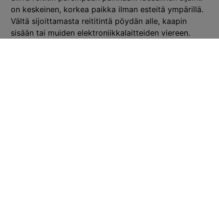
on keskeinen, korkea paikka ilman esteitä ympärillä.
Vältä sijoittamasta reititintä pöydän alle, kaapin
sisään tai muiden elektroniikkalaitteiden viereen.
Etäisyys mikroaaltouunista ja muista häiriötä
aiheuttavista laitteista parantaa toimintaa.
Vaihda käytettävää taajuutta. Jos käytät 2,4 GHz:n
verkkoa ja alueellasi on paljon muita verkkoja,
kokeile 5 GHz:n taajuutta. Se tarjoaa paremman
nopeuden ja vähemmän häiriöitä, vaikka kantama on
lyhyempi.
Päivitä laitteidesi wifi-ajurit uusimpiin versioihin.
Vanhat ajurit voivat aiheuttaa yhteysongelmia
uudempien reitittimien kanssa. Tarkista myös
reitittimen laiteohjelmiston päivitykset.
Käynnistä reititin uudelleen säännöllisesti
Sijoita reititin keskelle kotia korkealle paikalle
Kokeile eri taajuuksia (2,4 GHz vs 5 GHz)
Päivitä laitteiden wifi-ajurit