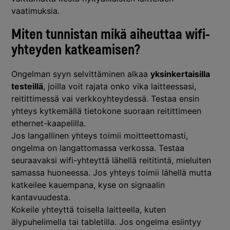
vaatimuksia.
Miten tunnistan mikä aiheuttaa wifi-
yhteyden katkeamisen?
Ongelman syyn selvittäminen alkaa
yksinkertaisilla
testeillä
, joilla voit rajata onko vika laitteessasi,
reitittimessä vai verkkoyhteydessä. Testaa ensin
yhteys kytkemällä tietokone suoraan reitittimeen
ethernet-kaapelilla.
Jos langallinen yhteys toimii moitteettomasti,
ongelma on langattomassa verkossa. Testaa
seuraavaksi wifi-yhteyttä lähellä reititintä, mieluiten
samassa huoneessa. Jos yhteys toimii lähellä mutta
katkeilee kauempana, kyse on signaalin
kantavuudesta.
Kokeile yhteyttä toisella laitteella, kuten
älypuhelimella tai tabletilla. Jos ongelma esiintyy