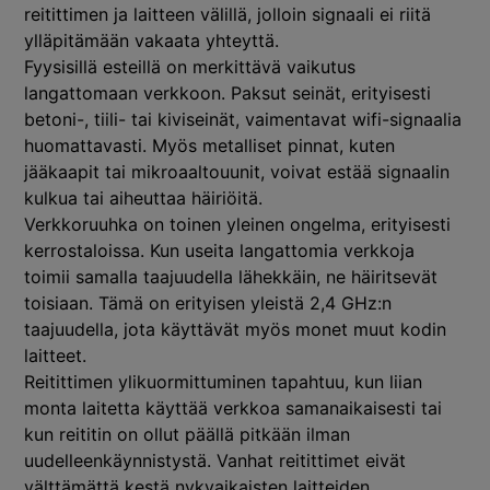
reitittimen ja laitteen välillä, jolloin signaali ei riitä
ylläpitämään vakaata yhteyttä.
Fyysisillä esteillä on merkittävä vaikutus
langattomaan verkkoon. Paksut seinät, erityisesti
betoni-, tiili- tai kiviseinät, vaimentavat wifi-signaalia
huomattavasti. Myös metalliset pinnat, kuten
jääkaapit tai mikroaaltouunit, voivat estää signaalin
kulkua tai aiheuttaa häiriöitä.
Verkkoruuhka on toinen yleinen ongelma, erityisesti
kerrostaloissa. Kun useita langattomia verkkoja
toimii samalla taajuudella lähekkäin, ne häiritsevät
toisiaan. Tämä on erityisen yleistä 2,4 GHz:n
taajuudella, jota käyttävät myös monet muut kodin
laitteet.
Reitittimen ylikuormittuminen tapahtuu, kun liian
monta laitetta käyttää verkkoa samanaikaisesti tai
kun reititin on ollut päällä pitkään ilman
uudelleenkäynnistystä. Vanhat reitittimet eivät
välttämättä kestä nykyaikaisten laitteiden