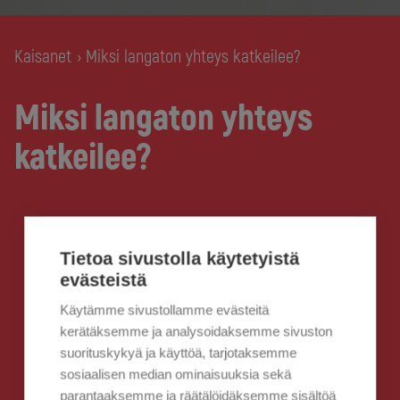
Kaisanet
Miksi langaton yhteys katkeilee?
›
Miksi langaton yhteys
katkeilee?
Tietoa sivustolla käytetyistä
evästeistä
Käytämme sivustollamme evästeitä
kerätäksemme ja analysoidaksemme sivuston
suorituskykyä ja käyttöä, tarjotaksemme
sosiaalisen median ominaisuuksia sekä
parantaaksemme ja räätälöidäksemme sisältöä