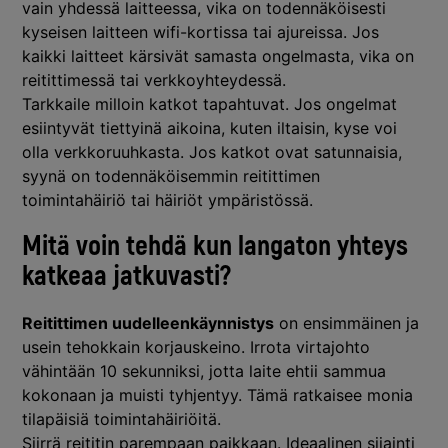
vain yhdessä laitteessa, vika on todennäköisesti
kyseisen laitteen wifi-kortissa tai ajureissa. Jos
kaikki laitteet kärsivät samasta ongelmasta, vika on
reitittimessä tai verkkoyhteydessä.
Tarkkaile milloin katkot tapahtuvat. Jos ongelmat
esiintyvät tiettyinä aikoina, kuten iltaisin, kyse voi
olla verkkoruuhkasta. Jos katkot ovat satunnaisia,
syynä on todennäköisemmin reitittimen
toimintahäiriö tai häiriöt ympäristössä.
Mitä voin tehdä kun langaton yhteys
katkeaa jatkuvasti?
Reitittimen uudelleenkäynnistys
on ensimmäinen ja
usein tehokkain korjauskeino. Irrota virtajohto
vähintään 10 sekunniksi, jotta laite ehtii sammua
kokonaan ja muisti tyhjentyy. Tämä ratkaisee monia
tilapäisiä toimintahäiriöitä.
Siirrä reititin parempaan paikkaan. Ideaalinen sijainti