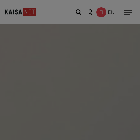
FI
EN