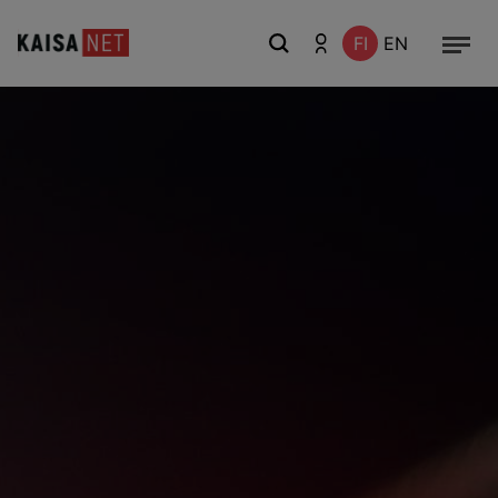
FI
EN