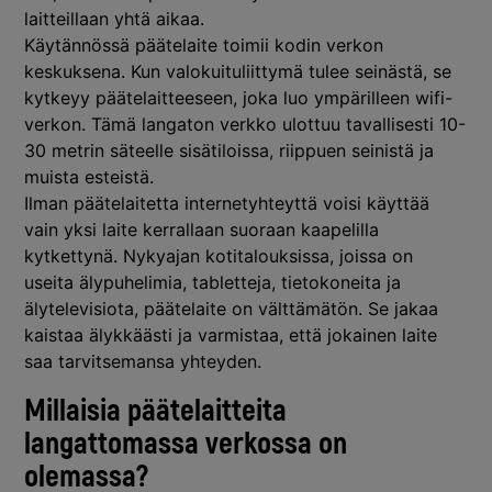
laitteillaan yhtä aikaa.
Käytännössä päätelaite toimii kodin verkon
keskuksena. Kun valokuituliittymä tulee seinästä, se
kytkeyy päätelaitteeseen, joka luo ympärilleen wifi-
verkon. Tämä langaton verkko ulottuu tavallisesti 10-
30 metrin säteelle sisätiloissa, riippuen seinistä ja
muista esteistä.
Ilman päätelaitetta internetyhteyttä voisi käyttää
vain yksi laite kerrallaan suoraan kaapelilla
kytkettynä. Nykyajan kotitalouksissa, joissa on
useita älypuhelimia, tabletteja, tietokoneita ja
älytelevisiota, päätelaite on välttämätön. Se jakaa
kaistaa älykkäästi ja varmistaa, että jokainen laite
saa tarvitsemansa yhteyden.
Millaisia päätelaitteita
langattomassa verkossa on
olemassa?