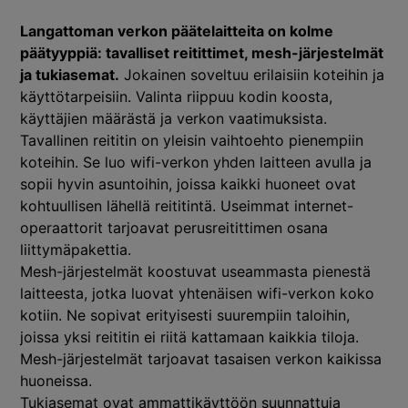
Langattoman verkon päätelaitteita on kolme
päätyyppiä: tavalliset reitittimet, mesh-järjestelmät
ja tukiasemat.
Jokainen soveltuu erilaisiin koteihin ja
käyttötarpeisiin. Valinta riippuu kodin koosta,
käyttäjien määrästä ja verkon vaatimuksista.
Tavallinen reititin on yleisin vaihtoehto pienempiin
koteihin. Se luo wifi-verkon yhden laitteen avulla ja
sopii hyvin asuntoihin, joissa kaikki huoneet ovat
kohtuullisen lähellä reititintä. Useimmat internet-
operaattorit tarjoavat perusreitittimen osana
liittymäpakettia.
Mesh-järjestelmät koostuvat useammasta pienestä
laitteesta, jotka luovat yhtenäisen wifi-verkon koko
kotiin. Ne sopivat erityisesti suurempiin taloihin,
joissa yksi reititin ei riitä kattamaan kaikkia tiloja.
Mesh-järjestelmät
tarjoavat tasaisen verkon kaikissa
huoneissa.
Tukiasemat ovat ammattikäyttöön suunnattuja