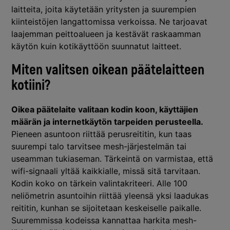
laitteita, joita käytetään yritysten ja suurempien
kiinteistöjen langattomissa verkoissa. Ne tarjoavat
laajemman peittoalueen ja kestävät raskaamman
käytön kuin kotikäyttöön suunnatut laitteet.
Miten valitsen oikean päätelaitteen
kotiini?
Oikea päätelaite valitaan kodin koon, käyttäjien
määrän ja internetkäytön tarpeiden perusteella.
Pieneen asuntoon riittää perusreititin, kun taas
suurempi talo tarvitsee mesh-järjestelmän tai
useamman tukiaseman. Tärkeintä on varmistaa, että
wifi-signaali yltää kaikkialle, missä sitä tarvitaan.
Kodin koko on tärkein valintakriteeri. Alle 100
neliömetrin asuntoihin riittää yleensä yksi laadukas
reititin, kunhan se sijoitetaan keskeiselle paikalle.
Suuremmissa kodeissa kannattaa harkita mesh-