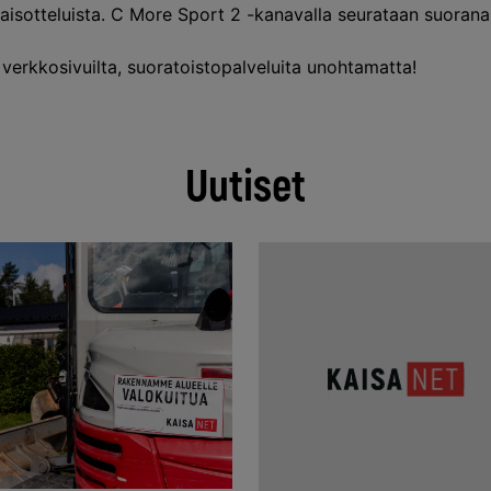
kaisotteluista. C More Sport 2 -kanavalla seurataan suoran
i
verkkosivuilta
, suoratoistopalveluita unohtamatta!
Uutiset