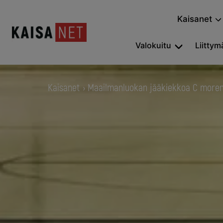
Kaisanet
Valokuitu
Liittymä
Kaisanet
Maailmanluokan jääkiekkoa C moren
›