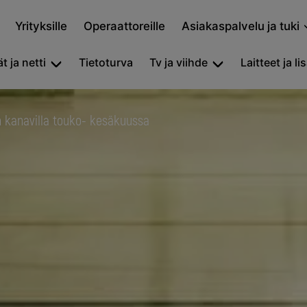
Yrityksille
Operaattoreille
Asiakaspalvelu ja tuki
t ja netti
Tietoturva
Tv ja viihde
Laitteet ja li
 kanavilla touko- kesäkuussa