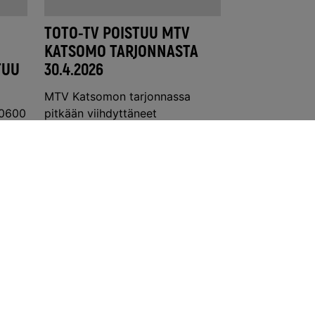
TOTO-TV POISTUU MTV
KATSOMO TARJONNASTA
TUU
30.4.2026
MTV Katsomon tarjonnassa
 0600
pitkään viihdyttäneet
ravilähetykset päättyvät, kun
..
MTV:n sopimus TotoTV:n
esitysoikeuksista..
Lue lisää ›