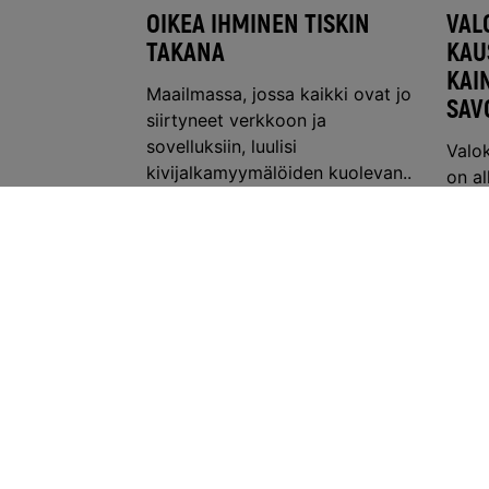
OIKEA IHMINEN TISKIN
VAL
TAKANA
KAU
KAI
Maailmassa, jossa kaikki ovat jo
SAV
siirtyneet verkkoon ja
sovelluksiin, luulisi
Valo
kivijalkamyymälöiden kuolevan..
on al
Lue lisää ›
Savos
käynn
Lue l