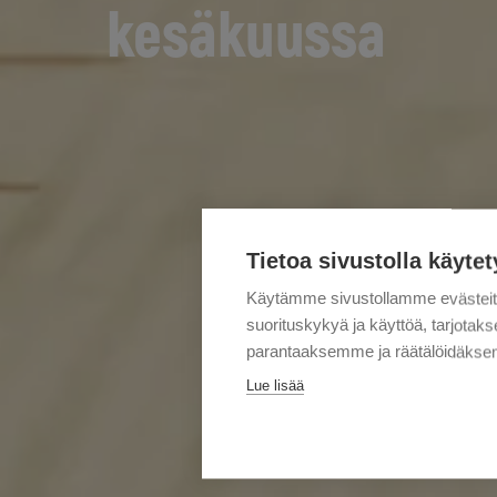
kesäkuussa
Tietoa sivustolla käytet
Käytämme sivustollamme evästei
suorituskykyä ja käyttöä, tarjot
parantaaksemme ja räätälöidäksem
Lue lisää