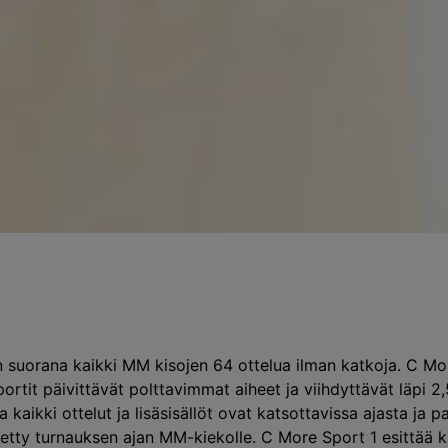
 suorana kaikki MM kisojen 64 ottelua ilman katkoja. C Mor
portit päivittävät polttavimmat aiheet ja viihdyttävät läpi 2
kaikki ottelut ja lisäsisällöt ovat katsottavissa ajasta ja 
tty turnauksen ajan MM-kiekolle. C More Sport 1 esittää kai