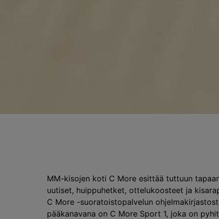
MM-kisojen koti C More esittää tuttuun tapaan
uutiset, huippuhetket, ottelukoosteet ja kisara
C More -suoratoistopalvelun ohjelmakirjastosta 
pääkanavana on C More Sport 1, joka on pyhite