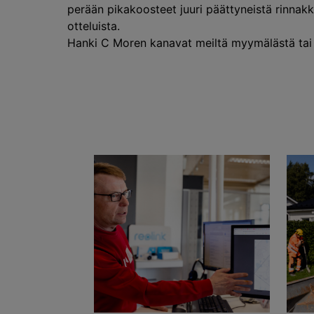
perään pikakoosteet juuri päättyneistä rinnak
otteluista.
Hanki C Moren kanavat meiltä myymälästä ta