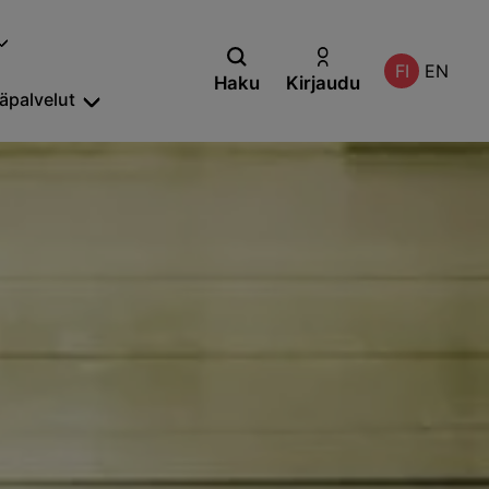
FI
EN
Haku
Kirjaudu
säpalvelut