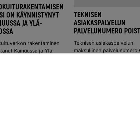
OKUITURAKENTAMISEN
TEKNISEN
SI ON KÄYNNISTYNYT
ASIAKASPALVELUN
NUUSSA JA YLÄ-
PALVELUNUMERO POIS
OSSA
Teknisen asiakaspalvelun
kuituverkon rakentaminen
maksullinen palvelunumero
kanut Kainuussa ja Ylä-
395 969 (Kaisa Helppari)
sa, ja työt ovat parhaillaan
poistuu käytöstä 29.5.2026.
issä..
Lue lisää ›
isää ›
LISÄÄ UUTISIA