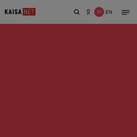
FI
EN