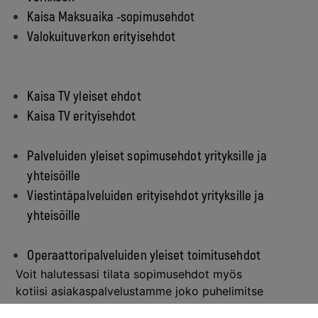
Kaisa Maksuaika -sopimusehdot
Valokuituverkon erityisehdot
Kaisa TV yleiset ehdot
Kaisa TV erityisehdot
Palveluiden yleiset sopimusehdot yrityksille ja
yhteisöille
Viestintäpalveluiden erityisehdot yrityksille ja
yhteisöille
Operaattoripalveluiden yleiset toimitusehdot
Voit halutessasi tilata sopimusehdot myös
kotiisi
asiakaspalvelustamme
joko puhelimitse
0800 391 234 tai
yhteydenottolomakkeella
.