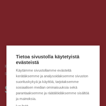
Tietoa sivustolla käytetyistä
evästeistä
Kaisanet
Kaisanet
Toimitus- ja
›
›
Käytämme sivustollamme evästeitä
sopimusehdot
Sopimusehdot
›
kerätäksemme ja analysoidaksemme sivuston
suorituskykyä ja käyttöä, tarjotaksemme
Sopimusehdot
sosiaalisen median ominaisuuksia sekä
parantaaksemme ja räätälöidäksemme sisältöä
ja mainoksia.