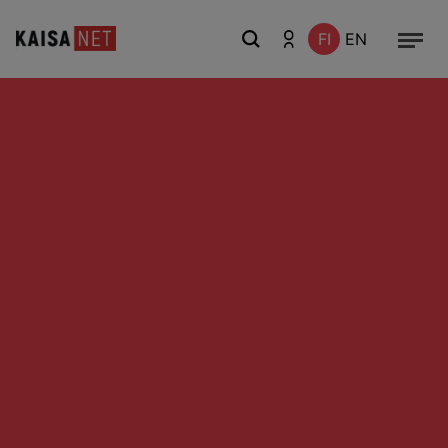
FI
EN