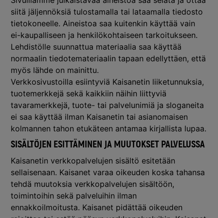
siitä jäljennöksiä tulostamalla tai lataamalla tiedosto
tietokoneelle. Aineistoa saa kuitenkin käyttää vain
ei-kaupalliseen ja henkilökohtaiseen tarkoitukseen.
Lehdistölle suunnattua materiaalia saa käyttää
normaalin tiedotemateriaalin tapaan edellyttäen, että
myös lähde on mainittu.
Verkkosivustoilla esiintyviä Kaisanetin liiketunnuksia,
tuotemerkkejä sekä kaikkiin näihin liittyviä
tavaramerkkejä, tuote- tai palvelunimiä ja sloganeita
ei saa käyttää ilman Kaisanetin tai asianomaisen
kolmannen tahon etukäteen antamaa kirjallista lupaa.
SISÄLTÖJEN ESITTÄMINEN JA MUUTOKSET PALVELUSSA
Kaisanetin verkkopalvelujen sisältö esitetään
sellaisenaan. Kaisanet varaa oikeuden koska tahansa
tehdä muutoksia verkkopalvelujen sisältöön,
toimintoihin sekä palveluihin ilman
ennakkoilmoitusta. Kaisanet pidättää oikeuden