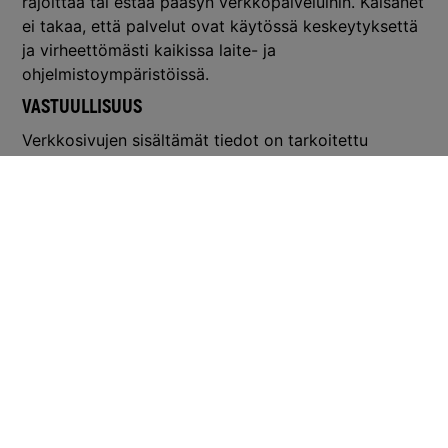
rajoittaa tai estää pääsyn verkkopalveluihin. Kaisanet
ei takaa, että palvelut ovat käytössä keskeytyksettä
ja virheettömästi kaikissa laite- ja
ohjelmistoympäristöissä.
VASTUULLISUUS
Verkkosivujen sisältämät tiedot on tarkoitettu
antamaan hyödyllistä tietoa käyttäjälle Kaisanetistä
sekä sen palveluista ja tuotteista. Kaikki
verkkosivuillamme annettavat tiedot on tarkoitettu
vain informatiivisiin tarkoituksiin, eikä annettuja
tietoja tule käsittää juridisena, kaupallisena,
lääketieteellisenä tai sijoitusneuvontana.
Aineiston käyttö on käyttäjän omalla vastuulla.
Kaisanet ei vastaa verkkopalveluissa esitetyn
aineiston virheettömyydestä ja aineiston käytön
mahdollisesti aiheuttamista suorista, epäsuorista,
välillisistä, satunnaisista tai erityisistä taloudellisista,
henkisistä tai fyysisistä sekä liiketoiminnan