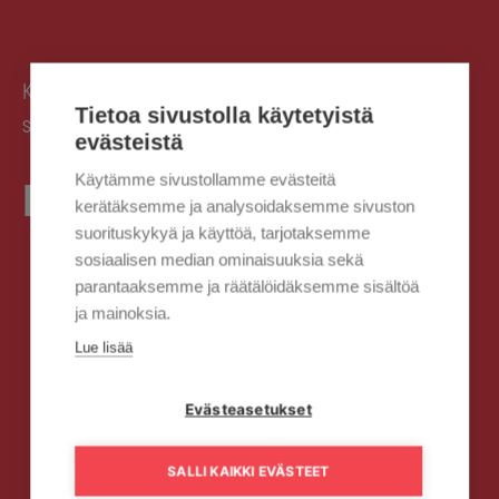
Kaisanet
Kaisanet
Toimitus- ja
›
›
Tietoa sivustolla käytetyistä
sopimusehdot
Käyttöehdot
›
evästeistä
Käytämme sivustollamme evästeitä
Käyttöehdot
kerätäksemme ja analysoidaksemme sivuston
suorituskykyä ja käyttöä, tarjotaksemme
sosiaalisen median ominaisuuksia sekä
parantaaksemme ja räätälöidäksemme sisältöä
ja mainoksia.
Lue lisää
Evästeasetukset
SALLI KAIKKI EVÄSTEET