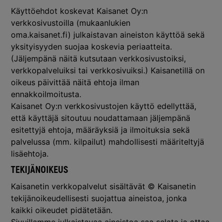
Käyttöehdot koskevat Kaisanet Oy:n
verkkosivustoilla (mukaanlukien
oma.kaisanet.fi) julkaistavan aineiston käyttöä sekä
yksityisyyden suojaa koskevia periaatteita.
(Jäljempänä näitä kutsutaan verkkosivustoiksi,
verkkopalveluiksi tai verkkosivuiksi.) Kaisanetillä on
oikeus päivittää näitä ehtoja ilman
ennakkoilmoitusta.
Kaisanet Oy:n verkkosivustojen käyttö edellyttää,
että käyttäjä sitoutuu noudattamaan jäljempänä
esitettyjä ehtoja, määräyksiä ja ilmoituksia sekä
palvelussa (mm. kilpailut) mahdollisesti määriteltyjä
lisäehtoja.
TEKIJÄNOIKEUS
Kaisanetin verkkopalvelut sisältävät © Kaisanetin
tekijänoikeudellisesti suojattua aineistoa, jonka
kaikki oikeudet pidätetään.
Sivuillamme julkaistavaa aineistoa saa selata ja ottaa