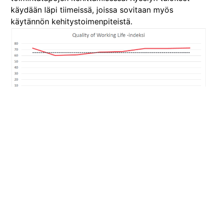
käydään läpi tiimeissä, joissa sovitaan myös
käytännön kehitystoimenpiteistä.
TYÖTURVALLISUUS JA YHTEISET PELISÄÄNNÖT
ARKITYÖN TUKENA
Työturvallisuus on keskeinen osa
yrityskulttuuriamme. Johdamme työturvallisuutta
noudattamalla laatustandardia, joka kattaa
työterveys- ja työturvallisuusjohtamisjärjestelmän.
Työturvallisuusperiaatteemme keskittyvät turvallisen
ja terveellisen työympäristön ylläpitämiseen,