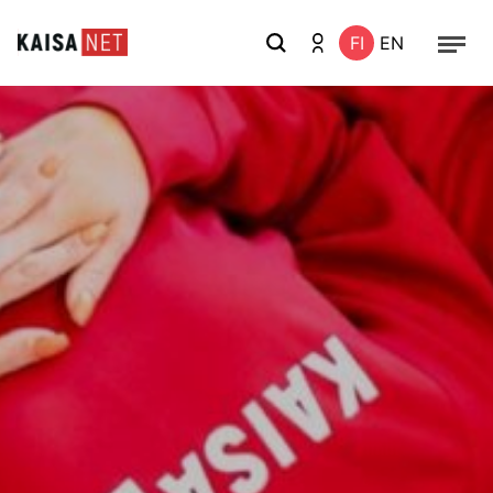
FI
EN