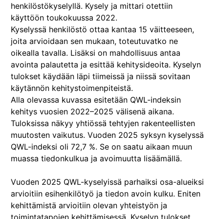
henkilöstökyselyllä. Kysely ja mittari otettiin
käyttöön toukokuussa 2022.
Kyselyssä henkilöstö ottaa kantaa 15 väitteeseen,
joita arvioidaan sen mukaan, toteutuvatko ne
oikealla tavalla. Lisäksi on mahdollisuus antaa
avointa palautetta ja esittää kehitysideoita. Kyselyn
tulokset käydään läpi tiimeissä ja niissä sovitaan
käytännön kehitystoimenpiteistä.
Alla olevassa kuvassa esitetään QWL-indeksin
kehitys vuosien 2022–2025 välisenä aikana.
Tuloksissa näkyy yhtiössä tehtyjen rakenteellisten
muutosten vaikutus. Vuoden 2025 syksyn kyselyssä
QWL-indeksi oli 72,7 %. Se on saatu aikaan muun
muassa tiedonkulkua ja avoimuutta lisäämällä.
Vuoden 2025 QWL-kyselyissä parhaiksi osa-alueiksi
arvioitiin esihenkilötyö ja tiedon avoin kulku. Eniten
kehittämistä arvioitiin olevan yhteistyön ja
toimintatapojen kehittämisessä. Kyselyn tulokset