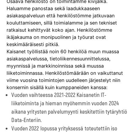
Osaava henkilöstö on toimintamme kivijalka.
Haluamme panostaa sekä laadukkaaseen
asiakaspalveluun että henkilöstömme jatkuvaan
kouluttamiseen, sillä toimialamme ja sen tekniset
ratkaisut kehittyvät koko ajan. Henkilöstömme
ikäjakauma on monipuolinen ja työurat ovat
keskimääräisesti pitkiä.
Kaisanet työllistää noin 60 henkilöä muun muassa
asiakaspalvelussa, tietoliikennesuunnittelussa,
myynnissä ja markkinoinnissa sekä muussa
liiketoiminnassa. Henkilöstömäärään on vaikuttanut
viime vuosina toimintojen uudelleen järjestelyt niin
konsernin sisällä kuin kumppaneiden kanssa:
Vuoden vaihteessa 2021-2022 Kaisanetin IT-
liiketoiminta ja hieman myöhemmin vuoden 2024
aikana yritysten palvelumyynti keskitettiin tytäryhtiö
Data-Enteriin.
Vuoden 2022 lopussa yrityksessä toteutettiin iso