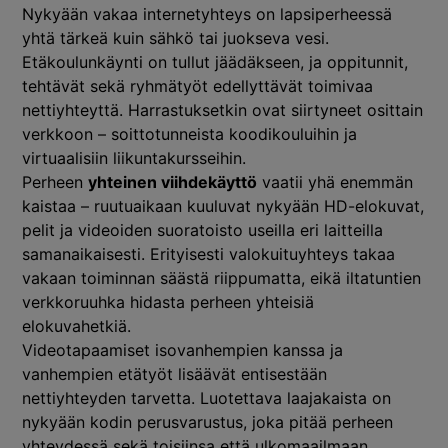
Nykyään vakaa internetyhteys on lapsiperheessä
yhtä tärkeä kuin sähkö tai juokseva vesi.
Etäkoulunkäynti on tullut jäädäkseen, ja oppitunnit,
tehtävät sekä ryhmätyöt edellyttävät toimivaa
nettiyhteyttä. Harrastuksetkin ovat siirtyneet osittain
verkkoon – soittotunneista koodikouluihin ja
virtuaalisiin liikuntakursseihin.
Perheen
yhteinen viihdekäyttö
vaatii yhä enemmän
kaistaa – ruutuaikaan kuuluvat nykyään HD-elokuvat,
pelit ja videoiden suoratoisto useilla eri laitteilla
samanaikaisesti. Erityisesti valokuituyhteys takaa
vakaan toiminnan säästä riippumatta, eikä iltatuntien
verkkoruuhka hidasta perheen yhteisiä
elokuvahetkiä.
Videotapaamiset isovanhempien kanssa ja
vanhempien etätyöt lisäävät entisestään
nettiyhteyden tarvetta. Luotettava laajakaista on
nykyään kodin perusvarustus, joka pitää perheen
yhteydessä sekä toisiinsa että ulkomaailmaan.