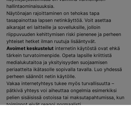
hallintaominaisuuksia.
Näytönajan rajoittaminen on tehokas tapa
tasapainottaa lapsen netinkäyttöä. Voit asettaa
aikarajat eri laitteille ja sovelluksille, jolloin
riippuvuuden kehittymisen riski pienenee ja perheen
yhteiset hetket ilman ruutuja lisääntyvät.
Avoimet keskustelut
internetin käytöstä ovat ehkä
tärkein turvatoimenpide. Opeta lapsille kriittistä
medialukutaitoa ja yksityisyyden suojaamisen
periaatteita ikätasolle sopivalla tavalla. Luo yhdessä
perheen säännöt netin käytölle.
Vakaa internetyhteys tukee myös turvallisuutta –
pätkivä yhteys voi aiheuttaa ongelmia esimerkiksi
pelien sisäisissä ostoissa tai maksutapahtumissa, kun
toiminnot eivät reagoi normaalisti.
Mitä eroa on langallisella ja
langattomalla yhteydellä