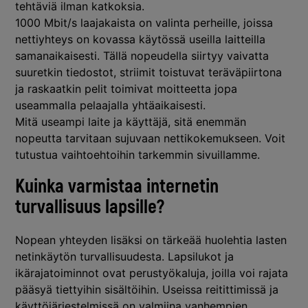
tehtäviä ilman katkoksia.
1000 Mbit/s laajakaista on valinta perheille, joissa
nettiyhteys on kovassa käytössä useilla laitteilla
samanaikaisesti. Tällä nopeudella siirtyy vaivatta
suuretkin tiedostot, striimit toistuvat teräväpiirtona
ja raskaatkin pelit toimivat moitteetta jopa
useammalla pelaajalla yhtäaikaisesti.
Mitä useampi laite ja käyttäjä, sitä enemmän
nopeutta tarvitaan sujuvaan nettikokemukseen.
Voit
tutustua vaihtoehtoihin tarkemmin sivuillamme.
Kuinka varmistaa internetin
turvallisuus lapsille?
Nopean yhteyden lisäksi on tärkeää huolehtia lasten
netinkäytön turvallisuudesta. Lapsilukot ja
ikärajatoiminnot ovat perustyökaluja, joilla voi rajata
pääsyä tiettyihin sisältöihin. Useissa reitittimissä ja
käyttöjärjestelmissä on valmiina vanhempien