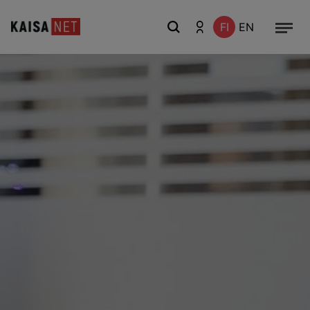
FI
EN