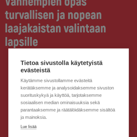
Vanhempien opas
turvallisen ja nopean
laajakaistan valintaan
lapsille
Tietoa sivustolla käytetyistä
evästeistä
Käytämme sivustollamme evästeitä
kerätäksemme ja analysoidaksemme sivuston
suorituskykyä ja käyttöä, tarjotaksemme
sosiaalisen median ominaisuuksia sekä
parantaaksemme ja räätälöidäksemme sisältöä
ja mainoksia.
Lue lisää