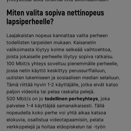
Miten valita sopiva nettinopeus
lapsiperheelle?
Laajakaistan nopeus kannattaa valita perheen
todellisten tarpeiden mukaan. Kaisanetin
valikoimasta löytyy kolme selkeää vaihtoehtoa,
joista jokaiselle perheelle löytyy sopiva ratkaisu.
100 Mbit/s yhteys soveltuu pienemmälle perheelle,
jossa netin käyttö keskittyy perussurffailuun,
uutisten lukemiseen ja sosiaalisen median selailuun.
Tämä riittää hyvin 1-2 käyttäjälle, jotka eivät katso
paljon videoita tai pelaa raskaita pelejä.
500 Mbit/s on jo
todellinen perheyhteys
, joka
palvelee 1-4 käyttäjää samanaikaisesti. Tällä
nopeudella koko perhe voi yhtä aikaa katsoa
elokuvia, osallistua videotapaamisiin, pelata
verkkopelejä ja hoitaa etäopiskelun tai -työn