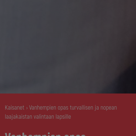
Kaisanet
Vanhempien opas turvallisen ja nopean
›
laajakaistan valintaan lapsille