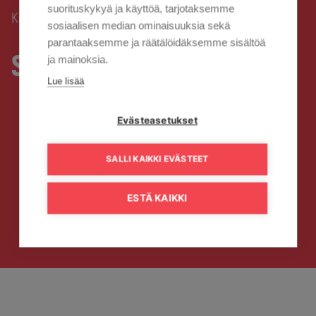
suorituskykyä ja käyttöä, tarjotaksemme
Kaisanet
Valokuitu
Saatavuuskysely
›
›
sosiaalisen median ominaisuuksia sekä
parantaaksemme ja räätälöidäksemme sisältöä
Saatavuuskysely
ja mainoksia.
Lue lisää
Evästeasetukset
SALLI KAIKKI EVÄSTEET
ESTÄ KAIKKI