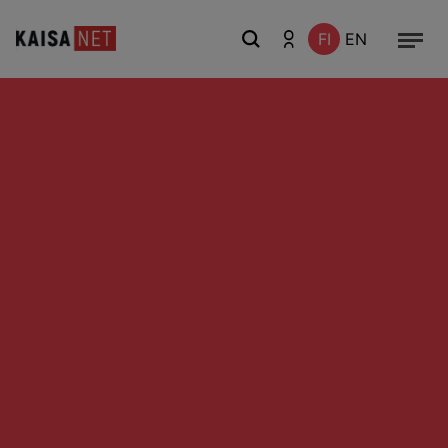
FI
EN