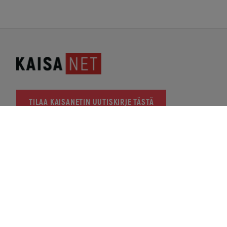
TILAA KAISANETIN UUTISKIRJE TÄSTÄ
KAISANET
PL 123, 87101 Kajaani
Y-tunnus: 2366937-2
KAJAANIN MYYMÄLÄ
Pohjolankatu 20
Avoinna arkisin 10-12 ja 14-16