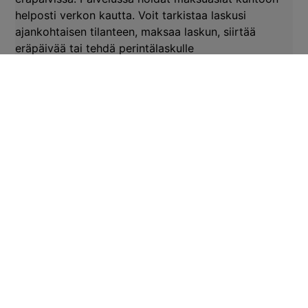
helposti verkon kautta. Voit tarkistaa laskusi
ajankohtaisen tilanteen, maksaa laskun, siirtää
eräpäivää tai tehdä perintälaskulle
maksusuunnitelman.
Omat alkuperäiset laskusi (laskun numero, summa ja
eräpäivä) sekä laskun tilan (maksamatta/maksettu)
näet OmaKaisanet -palvelussa.
Lisätietoja löydät tarvittaessa Maksu- ja
laskutustavat -sivulta
https://www.kaisanet.fi/asiakaspalvelu-
tuki/maksutavat/