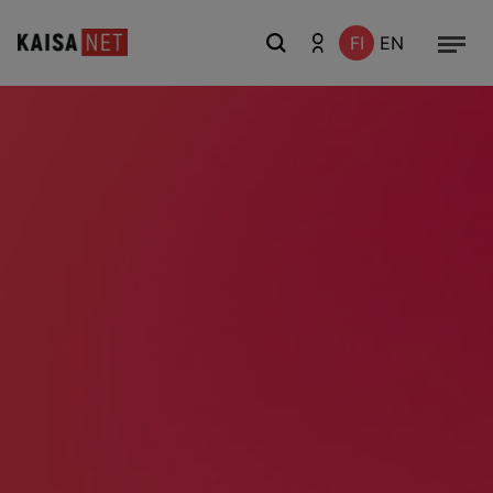
FI
EN