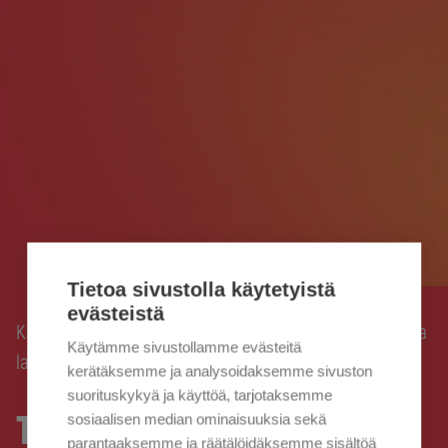
Tietoa sivustolla käytetyistä
evästeistä
Kaisanet
Liittymät ja netti
Laajakaistapalvelut
Tilaa
›
›
›
Käytämme sivustollamme evästeitä
laajakaista
kerätäksemme ja analysoidaksemme sivuston
suorituskykyä ja käyttöä, tarjotaksemme
Tilaa laajakaista
sosiaalisen median ominaisuuksia sekä
parantaaksemme ja räätälöidäksemme sisältöä