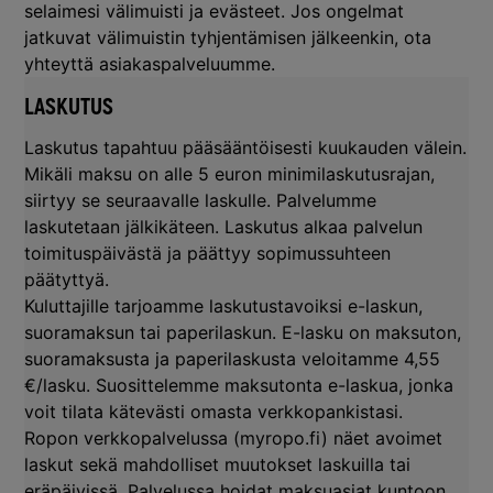
selaimesi välimuisti ja evästeet. Jos ongelmat
jatkuvat välimuistin tyhjentämisen jälkeenkin, ota
yhteyttä asiakaspalveluumme.
LASKUTUS
Laskutus tapahtuu pääsääntöisesti kuukauden välein.
Mikäli maksu on alle 5 euron minimilaskutusrajan,
siirtyy se seuraavalle laskulle. Palvelumme
laskutetaan jälkikäteen. Laskutus alkaa palvelun
toimituspäivästä ja päättyy sopimussuhteen
päätyttyä.
Kuluttajille tarjoamme laskutustavoiksi e-laskun,
suoramaksun tai paperilaskun. E-lasku on maksuton,
suoramaksusta ja paperilaskusta veloitamme 4,55
€/lasku. Suosittelemme maksutonta e-laskua, jonka
voit tilata kätevästi omasta verkkopankistasi.
Ropon verkkopalvelussa (myropo.fi) näet avoimet
laskut sekä mahdolliset muutokset laskuilla tai
eräpäivissä. Palvelussa hoidat maksuasiat kuntoon