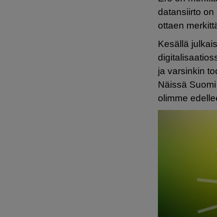
datansiirto on
ottaen merkit
Kesällä julka
digitalisaatio
ja varsinkin t
Näissä Suomi s
olimme edelle