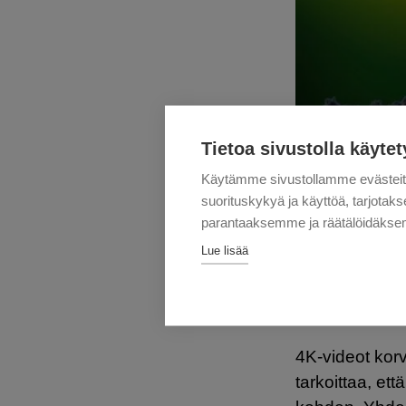
Tietoa sivustolla käytet
Käytämme sivustollamme evästei
suorituskykyä ja käyttöä, tarjot
parantaaksemme ja räätälöidäksem
DATAMÄ
Lue lisää
ENERG
4K-videot kor
tarkoittaa, et