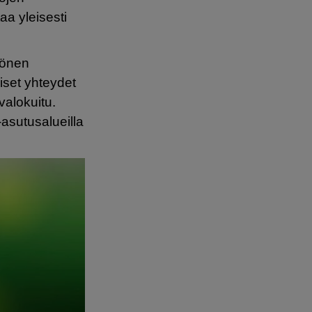
aa yleisesti
könen
iset yhteydet
valokuitu.
-asutusalueilla