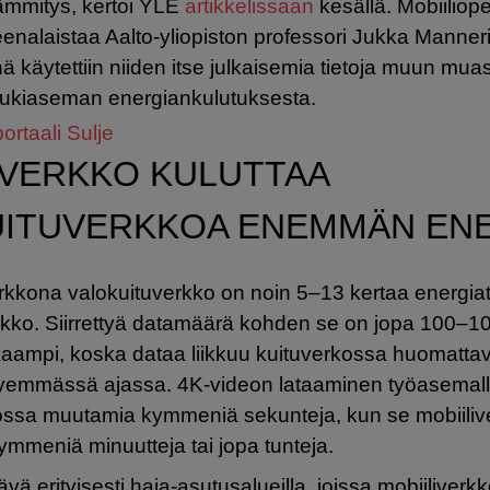
ämmitys, kertoi YLE
artikkelissaan
kesällä. Mobiiliope
eenalaistaa Aalto-yliopiston professori Jukka Manner
ä käytettiin niiden itse julkaisemia tietoja muun mua
ukiaseman energiankulutuksesta.
ortaali
Sulje
IVERKKO KULUTTAA
UITUVERKKOA ENEMMÄN EN
erkkona valokuituverkko on noin 5–13 kertaa energi
erkko. Siirrettyä datamäärä kohden se on jopa 100–1
aampi, koska dataa liikkuu kuituverkossa huomattav
emmässä ajassa. 4K-videon lataaminen työasemall
ossa muutamia kymmeniä sekunteja, kun se mobiiliv
ymmeniä minuutteja tai jopa tunteja.
ävä erityisesti haja-asutusalueilla, joissa mobiiliverk