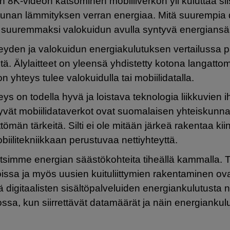
 8K-videon katsominen mobiiliverkon yli kuluttaa sii
nan lämmityksen verran energiaa. Mitä suurempia 
itä suuremmaksi valokuidun avulla syntyvä energians
eyden ja valokuidun energiakulutuksen vertailussa pä
stä. Älylaitteet on yleensä yhdistetty kotona langatt
n yhteys tulee valokuidulla tai mobiilidatalla.
eys on todella hyvä ja loistava teknologia liikkuvien 
 hyvät mobiilidataverkot ovat suomalaisen yhteiskunn
ömän tärkeitä. Silti ei ole mitään järkeä rakentaa kiin
iilitekniikkaan perustuvaa nettiyhteyttä.
tsimme energian säästökohteita tiheällä kammalla. T
oissa ja myös uusien kuituliittymien rakentaminen ov
 digitaalisten sisältöpalveluiden energiankulutusta 
tkossa, kun siirrettävät datamäärät ja näin energianku