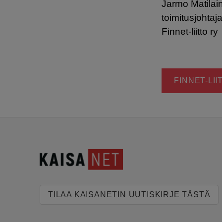
Jarmo Matilai
toimitusjohtaj
Finnet-liitto ry
FINNET-LII
TILAA KAISANETIN UUTISKIRJE TÄSTÄ