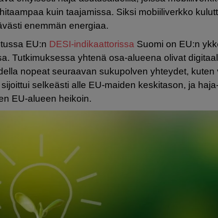
 hitaampaa kuin taajamissa. Siksi mobiiliverkko kulutt
tävästi enemmän energiaa.
istussa EU:n
DESI-indikaattorissa
Suomi on EU:n yk
ssa. Tutkimuksessa yhtenä osa-alueena olivat digitaal
odella nopeat seuraavan sukupolven yhteydet, kuten 
ijoittui selkeästi alle EU-maiden keskitason, ja haja
en EU-alueen heikoin.