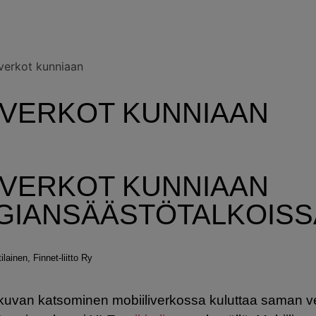
verkot kunniaan
UVERKOT KUNNIAAN
UVERKOT KUNNIAAN
GIANSÄÄSTÖTALKOISS
ilainen, Finnet-liitto Ry
uvan katsominen mobiiliverkossa kuluttaa saman v