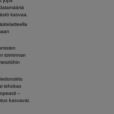
s jopa
datamääriä
äästö kasvaa.
ätelaitteella
omaan
ihmisten
an toiminnan
teistöihin
iedonsiirto
at tehokas
nopeasti –
lutus kasvavat.