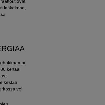
raattorit ovat
in laskelmaa,
ssa
ERGIAA
atehokkaampi
000 kertaa
asti
e kestää
erkossa voi
kojen