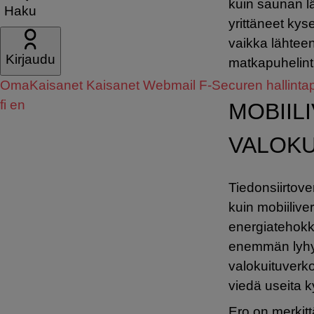
kuin saunan l
Haku
yrittäneet kys
vaikka lähteen
Kirjaudu
matkapuhelint
OmaKaisanet
Kaisanet Webmail
F-Securen hallintap
fi
en
MOBIIL
VALOK
Tiedonsiirtov
kuin mobiiliv
energiatehokk
enemmän lyhy
valokuituverk
viedä useita k
Ero on merkitt