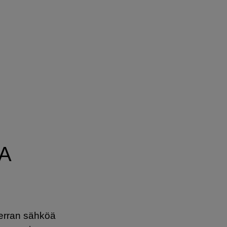
A
erran sähköä