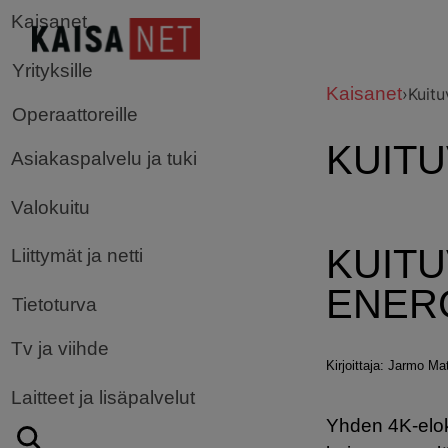
Kaisanet
Yrityksille
Kaisanet
›
Kuitu
Operaattoreille
KUIT
Asiakaspalvelu ja tuki
Valokuitu
KUIT
Liittymät ja netti
ENER
Tietoturva
Tv ja viihde
Kirjoittaja: Jarmo Mat
Laitteet ja lisäpalvelut
Yhden 4K-elok