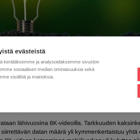
yistä evästeistä
tä kerätäksemme ja analysoidaksemme sivuston
aksemme sosiaalisen median ominaisuuksia sekä
me sisältöä ja mainoksia.
ÄRÄN RAJU KASVU KASVAT
IANKULUTUSTA
vataan lähivuosina 8K-videoilla. Tarkkuuden kaksink
tä siirrettävän datan määrä yli kymmenkertaistuu yhtä