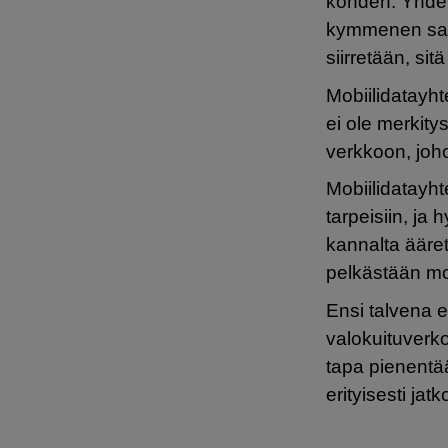
kohden. Yhden
kymmenen sau
siirretään, s
Mobiilidatayht
ei ole merkity
verkkoon, joho
Mobiilidatayht
tarpeisiin, ja
kannalta äärett
pelkästään mob
Ensi talvena e
valokuituverk
tapa pienentää
erityisesti ja