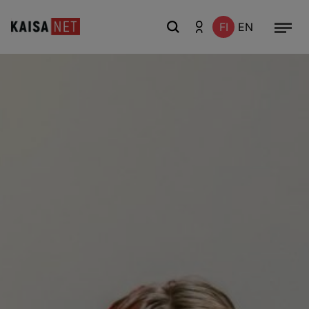
FI
EN