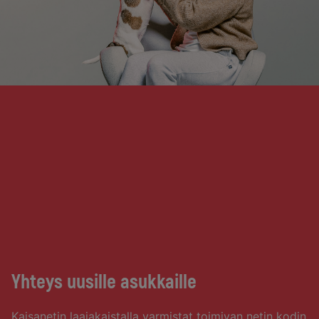
Yhteys uusille asukkaille
Kaisanetin laajakaistalla varmistat toimivan netin kodin