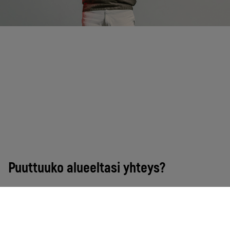
Puuttuuko alueeltasi yhteys?
Mikäli yhteyttä ei ole tuotu vielä perille saakka, sekin
onnistuu kätevästi useimmissa kohteissa ilman suuria
investointeja. Autamme sinua mielellämme! Ole
yhteydessä ja kartoitetaan sinulle paras mahdollinen