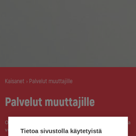
Kaisanet
Palvelut muuttajille
›
Palvelut muuttajille
Oletko muuttamassa uuteen osoitteeseen? Tällä sivulla
voit tilata Kaisanetin palveluita tai irtisanoa vanhat
Tietoa sivustolla käytetyistä