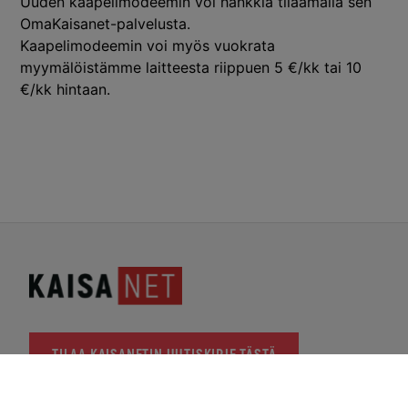
Uuden kaapelimodeemin voi hankkia tilaamalla sen
OmaKaisanet-palvelusta.
Kaapelimodeemin voi myös vuokrata
myymälöistämme
laitteesta riippuen 5 €/kk tai 10
€/kk hintaan.
TILAA KAISANETIN UUTISKIRJE TÄSTÄ