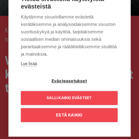
evästeistä
Käytämme sivustollamme evästeitä
kerätäksemme ja analysoidaksemme sivuston
Kaisanet
Vanhat Cisco-kaapelimodeemit lakkaavat
›
suorituskykyä ja käyttöä, tarjotaksemme
toimimasta
sosiaalisen median ominaisuuksia sekä
parantaaksemme ja räätälöidäksemme sisältöä
ja mainoksia.
Vanhat Cisco-
Lue lisää
kaapelimodeemit lakkaavat
Evästeasetukset
toimimasta
SALLI KAIKKI EVÄSTEET
ESTÄ KAIKKI