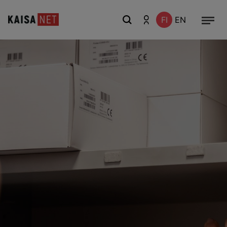
FI
EN