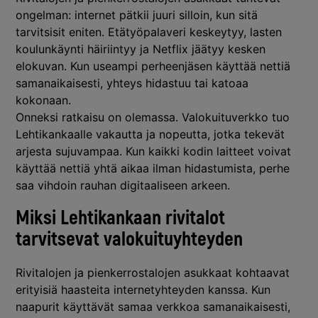
ongelman: internet pätkii juuri silloin, kun sitä
tarvitsisit eniten. Etätyöpalaveri keskeytyy, lasten
koulunkäynti häiriintyy ja Netflix jäätyy kesken
elokuvan. Kun useampi perheenjäsen käyttää nettiä
samanaikaisesti, yhteys hidastuu tai katoaa
kokonaan.
Onneksi ratkaisu on olemassa. Valokuituverkko tuo
Lehtikankaalle vakautta ja nopeutta, jotka tekevät
arjesta sujuvampaa. Kun kaikki kodin laitteet voivat
käyttää nettiä yhtä aikaa ilman hidastumista, perhe
saa vihdoin rauhan digitaaliseen arkeen.
Miksi Lehtikankaan rivitalot
tarvitsevat valokuituyhteyden
Rivitalojen ja pienkerrostalojen asukkaat kohtaavat
erityisiä haasteita internetyhteyden kanssa. Kun
naapurit käyttävät samaa verkkoa samanaikaisesti,