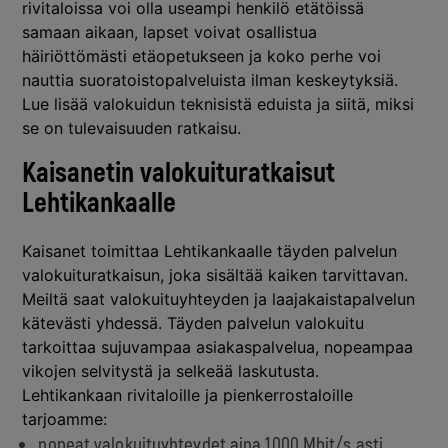
rivitaloissa voi olla useampi henkilö etätöissä
samaan aikaan, lapset voivat osallistua
häiriöttömästi etäopetukseen ja koko perhe voi
nauttia suoratoistopalveluista ilman keskeytyksiä.
Lue lisää valokuidun teknisistä eduista
ja siitä, miksi
se on tulevaisuuden ratkaisu.
Kaisanetin valokuituratkaisut
Lehtikankaalle
Kaisanet toimittaa Lehtikankaalle täyden palvelun
valokuituratkaisun, joka sisältää kaiken tarvittavan.
Meiltä saat valokuituyhteyden ja laajakaistapalvelun
kätevästi yhdessä. Täyden palvelun valokuitu
tarkoittaa sujuvampaa asiakaspalvelua, nopeampaa
vikojen selvitystä ja selkeää laskutusta.
Lehtikankaan rivitaloille ja pienkerrostaloille
tarjoamme:
nopeat valokuituyhteydet aina 1000 Mbit/s asti