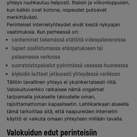
yhteys ruuhkautuu helposti. Iltaisin ja viikonloppuisin,
kun kaikki ovat kotona, nopeudet putoavat
merkittävästi.
Perinteiset internetyhteydet eivät kestä nykyajan
vaatimuksia. Kun perheessä on:
vanhemmat tekemässä etätöitä videopalavereissa
lapset osallistumassa etäopetukseen tai
pelaamassa verkossa
suoratoistopalvelut pyörimässä useassa huoneessa
älykodin laitteet jatkuvasti yhteydessä verkkoon
Tällöin tavallinen yhteys ei yksinkertaisesti riitä.
Valokuituverkko ratkaisee nämä ongelmat
tarjoamalla jokaiselle taloudelle oman,
rajoittamattoman kapasiteetin. Lehtikankaan alueella
tämä tarkoittaa sitä, että naapureiden internetin
käyttö ei vaikuta omaan yhteyteen millään tavalla.
Valokuidun edut perinteisiin