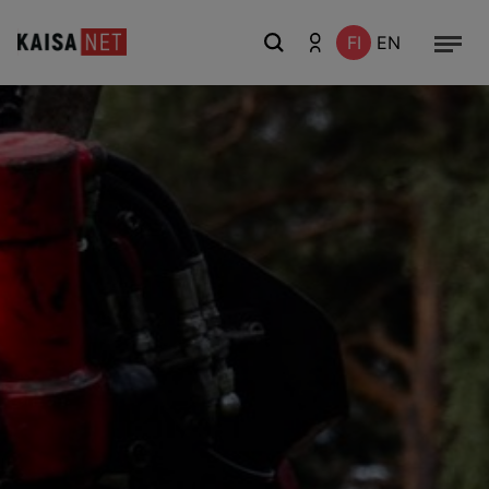
FI
EN