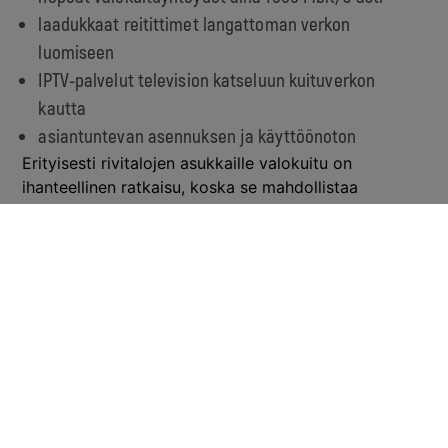
laadukkaat reitittimet langattoman verkon
luomiseen
IPTV-palvelut television katseluun kuituverkon
kautta
asiantuntevan asennuksen ja käyttöönoton
Erityisesti rivitalojen asukkaille valokuitu on
ihanteellinen ratkaisu, koska se mahdollistaa
naapureista riippumattoman yhteyden. Jokainen talo
saa oman, täysin erillisen kuituyhteyden, joten
muiden käyttö ei vaikuta omaan nopeuteen millään
tavalla.
Asennus ja käyttöönotto rivitalossa
Valokuidun asentaminen rivitaloon on suoraviivainen
prosessi, joka hoidetaan ammattitaidolla ja siististi.
Ennen asennuksen alkua selvitämme yhdessä
parhaan reitin kuitukaapelille ja sovimme kuidun