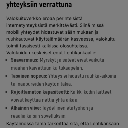
yhteyksiin verrattuna
Valokuituverkko eroaa perinteisistä
internetyhteyksistä merkittävästi. Siinä missä
mobiiliyhteydet hidastuvat sään mukaan ja
ruuhkautuvat käyttäjämäärän kasvaessa, valokuitu
toimii tasaisesti kaikissa olosuhteissa.
Valokuidun keskeiset edut Lehtikankaalle:
Säävarmuus:
Myrskyt ja sateet eivät vaikuta
maahan kaivettuun kuitukaapeliin.
Tasainen nopeus:
Yhteys ei hidastu ruuhka-aikoina
tai naapureiden käytön takia.
Rajoittamaton kapasiteetti:
Kaikki kodin laitteet
voivat käyttää nettiä yhtä aikaa.
Alhainen viive:
Täydellinen etätyöhön ja
reaaliaikaisiin sovelluksiin.
Käytännössä tämä tarkoittaa sitä, että Lehtikankaan