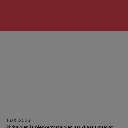
16.05.2026
Rivitalojen ja pienkerrostalojen asukkaat tuntevat