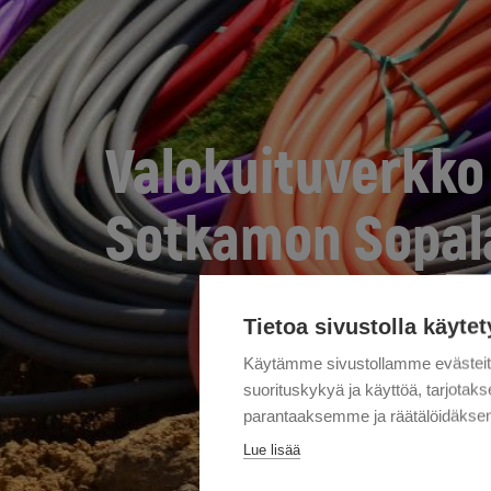
Valokuituverkko
Sotkamon Sopal
Tietoa sivustolla käytet
Käytämme sivustollamme evästei
suorituskykyä ja käyttöä, tarjot
parantaaksemme ja räätälöidäksem
Lue lisää