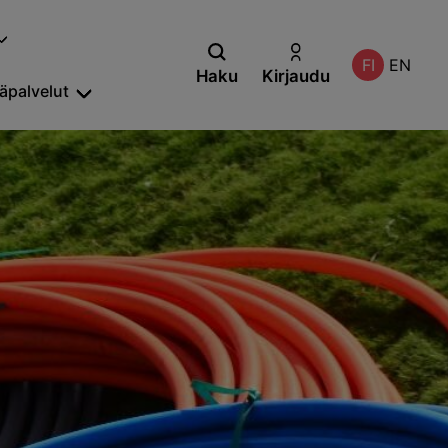
FI
EN
Haku
Kirjaudu
säpalvelut