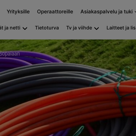
Yrityksille
Operaattoreille
Asiakaspalvelu ja tuki
t ja netti
Tietoturva
Tv ja viihde
Laitteet ja li
 Sopalaan