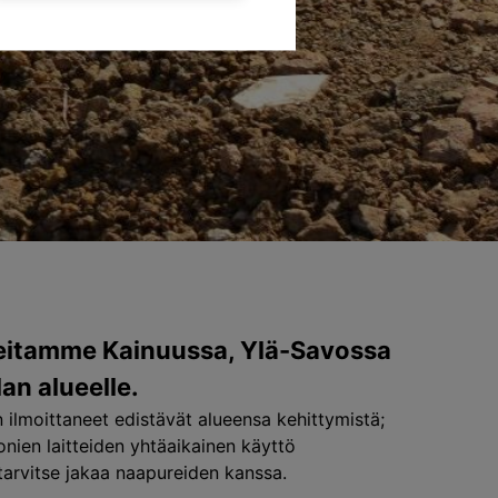
ueitamme Kainuussa, Ylä-Savossa
an alueelle.
ilmoittaneet edistävät alueensa kehittymistä;
monien laitteiden yhtäaikainen käyttö
 tarvitse jakaa naapureiden kanssa.