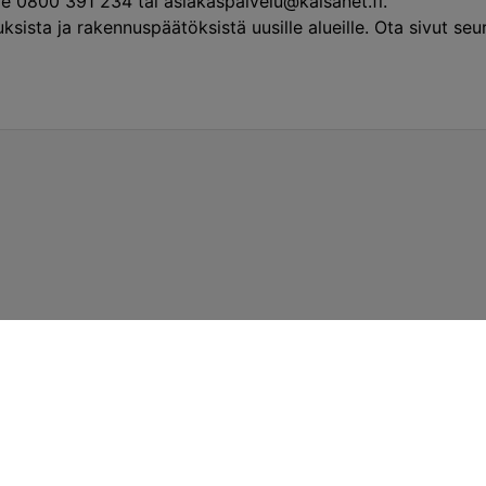
me 0800 391 234 tai
asiakaspalvelu@kaisanet.fi
.
ista ja rakennuspäätöksistä uusille alueille. Ota sivut seu
Ä
IISALMEN MYYMÄLÄ
Pohjolankatu 5
 ja 14-16
Avoinna arkisin 10-12 ja 14-16
Näytä kartalla