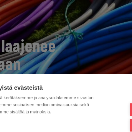
 laajenee
aan
yistä evästeistä
tä kerätäksemme ja analysoidaksemme sivuston
aksemme sosiaalisen median ominaisuuksia sekä
me sisältöä ja mainoksia.