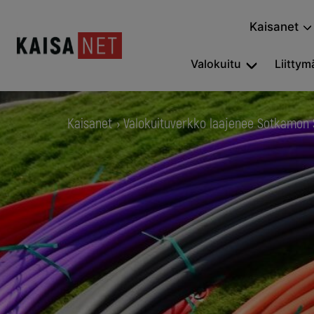
Kaisanet
Valokuitu
Liittymä
Kaisanet
Valokuituverkko laajenee Sotkamon
›