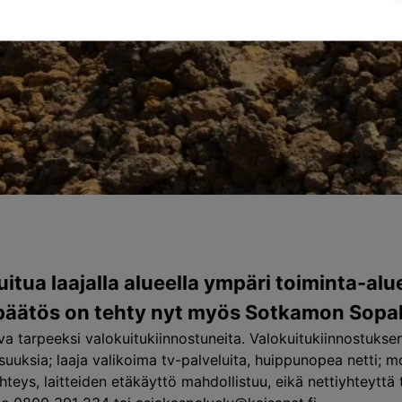
tua laajalla alueella ympäri toiminta-al
päätös on tehty nyt myös Sotkamon Sopal
 tarpeeksi valokuitukiinnostuneita. Valokuitukiinnostuksen 
lisuuksia; laaja valikoima tv-palveluita, huippunopea netti; 
hteys, laitteiden etäkäyttö mahdollistuu, eikä nettiyhteyttä