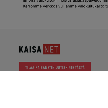
Ilmoita valokuitukiinnostus asiakaspalveluum
Kerromme verkkosivuillamme valokuitukartoituks
TILAA KAISANETIN UUTISKIRJE TÄSTÄ
KAISANET
KAJAANIN MYYMÄL
PL 123, 87101 Kajaani
Pohjolankatu 20
Y-tunnus: 2366937-2
Avoinna arkisin 10-12
Näytä kartalla