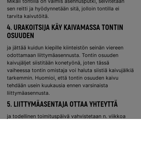
Mikäli tontilla on valmis asennusputki, selvitetään
sen reitti ja hyödynnetään sitä, jolloin tontilla ei
tarvita kaivutöitä.
4. URAKOITSIJA KÄY KAIVAMASSA TONTIN
OSUUDEN
ja jättää kuidun kiepille kiinteistön seinän viereen
odottamaan liittymäasennusta. Tontin osuuden
kaivujäljet siistitään konetyönä, joten tässä
vaiheessa tontin omistaja voi haluta siistiä kaivujälkiä
tarkemmin. Huomioi, että tontin osuuden kaivu
tehdään usein kuukausia ennen varsinaista
liittymäasennusta.
5. LIITTYMÄASENTAJA OTTAA YHTEYTTÄ
ja todellinen toimituspäivä vahvistetaan n. viikkoa
ennen asennusta.
6. LIITTYMÄASENTAJA TUO MUKANAAN