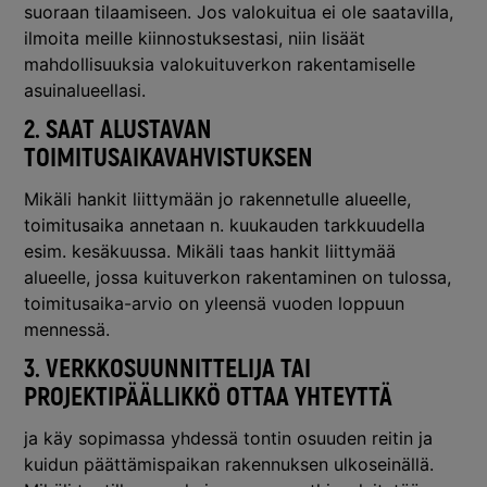
suoraan tilaamiseen. Jos valokuitua ei ole saatavilla,
ilmoita meille kiinnostuksestasi, niin lisäät
mahdollisuuksia valokuituverkon rakentamiselle
asuinalueellasi.
2. SAAT ALUSTAVAN
TOIMITUSAIKAVAHVISTUKSEN
Mikäli hankit liittymään jo rakennetulle alueelle,
toimitusaika annetaan n. kuukauden tarkkuudella
esim. kesäkuussa. Mikäli taas hankit liittymää
alueelle, jossa kuituverkon rakentaminen on tulossa,
toimitusaika-arvio on yleensä vuoden loppuun
mennessä.
3. VERKKOSUUNNITTELIJA TAI
PROJEKTIPÄÄLLIKKÖ OTTAA YHTEYTTÄ
ja käy sopimassa yhdessä tontin osuuden reitin ja
kuidun päättämispaikan rakennuksen ulkoseinällä.