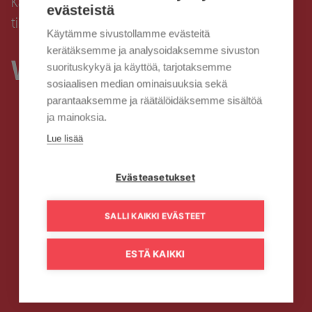
Kaisanet
Valokuitu
Tilaa valokuitu
Valokuidun
›
›
›
evästeistä
tilaaminen
Käytämme sivustollamme evästeitä
kerätäksemme ja analysoidaksemme sivuston
Valokuidun tilaaminen
suorituskykyä ja käyttöä, tarjotaksemme
sosiaalisen median ominaisuuksia sekä
parantaaksemme ja räätälöidäksemme sisältöä
ja mainoksia.
Lue lisää
Evästeasetukset
SALLI KAIKKI EVÄSTEET
ESTÄ KAIKKI