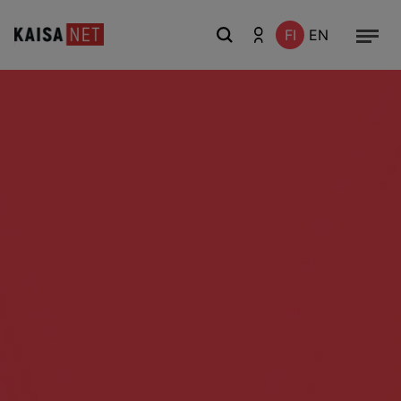
FI
EN