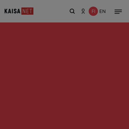
FI
EN