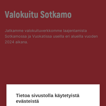
Valokuitu Sotkamo
Jatkamme valokuituverkkomme laajentamista
Sotkamossa ja Vuokatissa useilla eri alueilla vuoden
2024 aikana.
Tietoa sivustolla käytetyistä
evästeistä