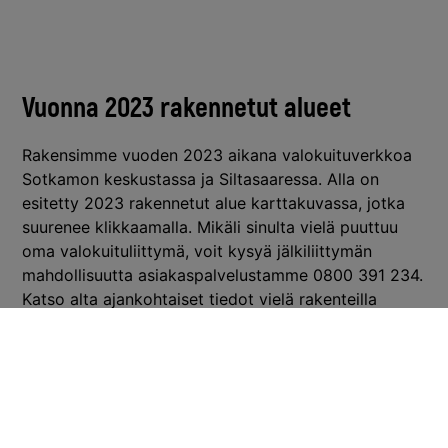
Vuonna 2023 rakennetut alueet
Rakensimme vuoden 2023 aikana valokuituverkkoa
Sotkamon keskustassa ja Siltasaaressa. Alla on
esitetty 2023 rakennetut alue karttakuvassa, jotka
suurenee klikkaamalla. Mikäli sinulta vielä puuttuu
oma valokuituliittymä, voit kysyä jälkiliittymän
mahdollisuutta asiakaspalvelustamme 0800 391 234.
Katso alta ajankohtaiset tiedot vielä rakenteilla
olevista alueista.