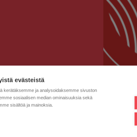
yistä evästeistä
tä kerätäksemme ja analysoidaksemme sivuston
aksemme sosiaalisen median ominaisuuksia sekä
me sisältöä ja mainoksia.