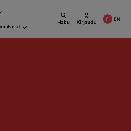
FI
EN
Haku
Kirjaudu
säpalvelut