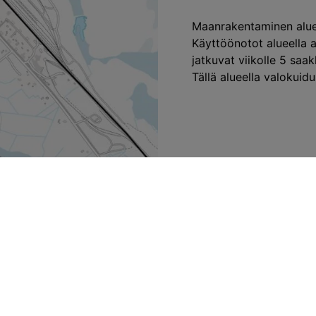
Maanrakentaminen aluee
Käyttöönotot alueella a
jatkuvat viikolle 5 saak
Tällä alueella valokui