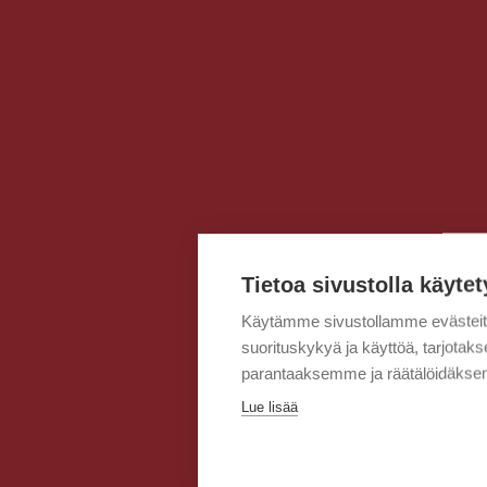
Tietoa sivustolla käytet
Käytämme sivustollamme evästei
suorituskykyä ja käyttöä, tarjot
parantaaksemme ja räätälöidäksem
Lue lisää