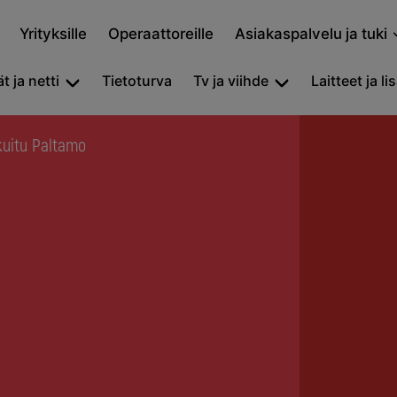
Yrityksille
Operaattoreille
Asiakaspalvelu ja tuki
t ja netti
Tietoturva
Tv ja viihde
Laitteet ja li
kuitu Paltamo