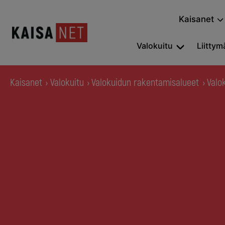
Kaisanet
Valokuitu
Liittymä
Kaisanet
Valokuitu
Valokuidun rakentamisalueet
Valo
›
›
›