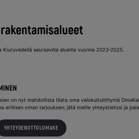
 rakentamisalueet
Kiuruvedellä seuraavilla alueilla vuonna 2023-2025.
MINEN
ien on nyt mahdollista tilata oma valokuituliittymä
OmaKai
na erillisen oman tarjouksen;
jätä meille yhteystietosi
ja pala
YHTEYDENOTTOLOMAKE