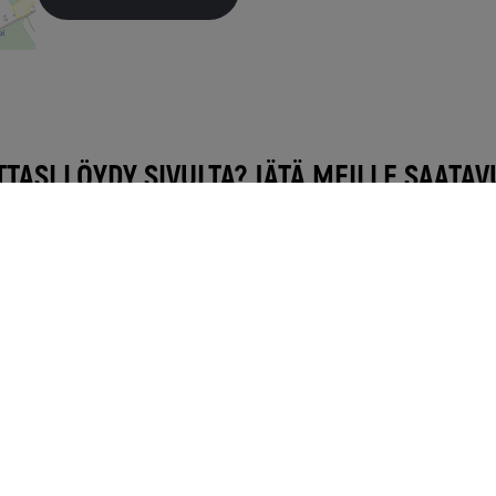
TTASI LÖYDY SIVULTA? JÄTÄ MEILLE SAATA
talta tai eikö osoitteellasi löytynyt saatavuutta? Voit jättää
emme yhteydessä sinuun noin viikon kuluessa.
teyttä alueen valokuitumyyjii