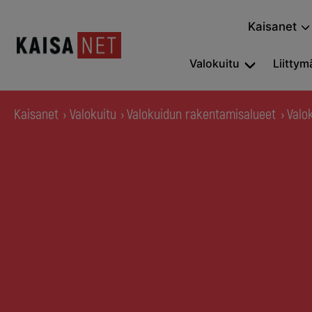
Kaisanet
Valokuitu
Liittymä
Kaisanet
Valokuitu
Valokuidun rakentamisalueet
Valo
›
›
›