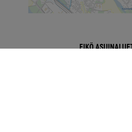
EIKÖ ASUINALUE
Eikö aluettasi löydy lis
lomakkeen kautta ja ol
SAATAVUUSKYSELY
Ota suoraan yh