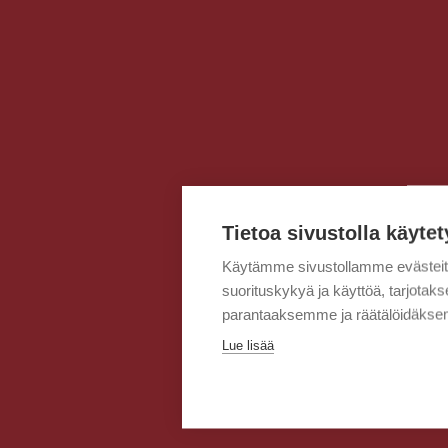
Tietoa sivustolla käytet
Käytämme sivustollamme evästei
suorituskykyä ja käyttöä, tarjot
parantaaksemme ja räätälöidäksem
Lue lisää