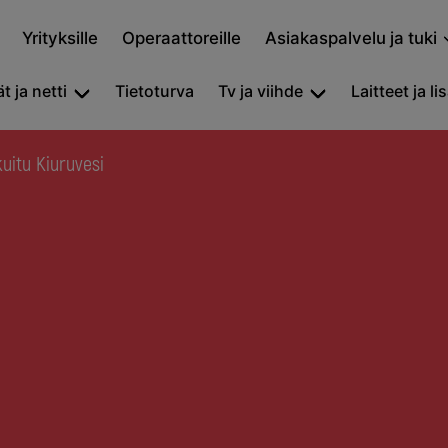
Yrityksille
Operaattoreille
Asiakaspalvelu ja tuki
t ja netti
Tietoturva
Tv ja viihde
Laitteet ja li
kuitu Kiuruvesi