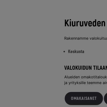
Kiuruveden
Rakennamme valokuitua 
Keskusta
VALOKUIDUN TILAA
Alueiden omakotitalouks
ja yrityksille teemme ai
OMAKAISANET