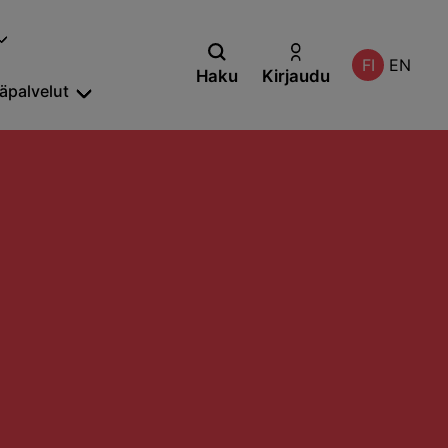
FI
EN
Haku
Kirjaudu
säpalvelut