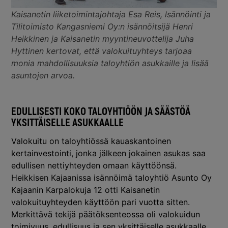
Kaisanetin liiketoimintajohtaja Esa Reis, lsännöinti ja
Tilitoimisto Kangasniemi Oy:n isännöitsijä Henri
Heikkinen ja Kaisanetin myyntineuvottelija Juha
Hyttinen kertovat, että valokuituyhteys tarjoaa
monia mahdollisuuksia taloyhtiön asukkaille ja lisää
asuntojen arvoa.
EDULLISESTI KOKO TALOYHTIÖÖN JA SÄÄSTÖÄ
YKSITTÄISELLE ASUKKAALLE
Valokuitu on taloyhtiössä kauaskantoinen
kertainvestointi, jonka jälkeen jokainen asukas saa
edullisen nettiyhteyden omaan käyttöönsä.
Heikkisen Kajaanissa isännöimä taloyhtiö Asunto Oy
Kajaanin Karpalokuja 12 otti Kaisanetin
valokuituyhteyden käyttöön pari vuotta sitten.
Merkittävä tekijä päätöksenteossa oli valokuidun
toimivuus, edullisuus ja sen yksittäiselle asukkaalle