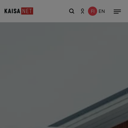
FI
EN