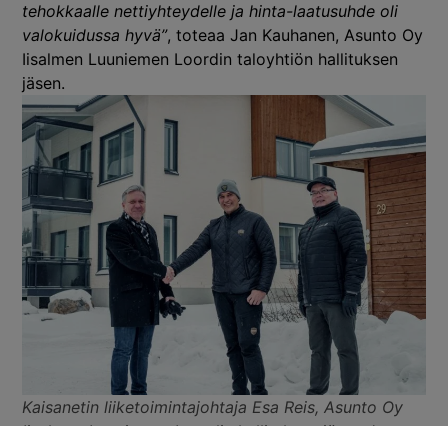
tehokkaalle nettiyhteydelle ja hinta-laatusuhde oli
valokuidussa hyvä”
, toteaa Jan Kauhanen, Asunto Oy
Iisalmen Luuniemen Loordin taloyhtiön hallituksen
jäsen.
Kaisanetin liiketoimintajohtaja Esa Reis, Asunto Oy
Iisalmen Luuniemen Loordin hallituksen jäsen Jan