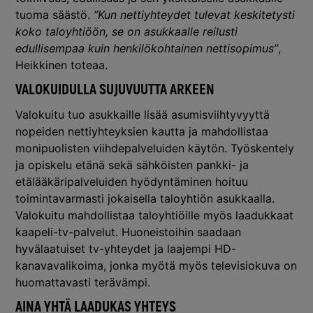
tuoma säästö.
”Kun nettiyhteydet tulevat keskitetysti
koko taloyhtiöön, se on asukkaalle reilusti
edullisempaa kuin henkilökohtainen nettisopimus”
,
Heikkinen toteaa.
VALOKUIDULLA SUJUVUUTTA ARKEEN
Valokuitu tuo asukkaille lisää asumisviihtyvyyttä
nopeiden nettiyhteyksien kautta ja mahdollistaa
monipuolisten viihdepalveluiden käytön. Työskentely
ja opiskelu etänä sekä sähköisten pankki- ja
etälääkäripalveluiden hyödyntäminen hoituu
toimintavarmasti jokaisella taloyhtiön asukkaalla.
Valokuitu mahdollistaa taloyhtiöille myös laadukkaat
kaapeli-tv-palvelut. Huoneistoihin saadaan
hyvälaatuiset tv-yhteydet ja laajempi HD-
kanavavalikoima, jonka myötä myös televisiokuva on
huomattavasti terävämpi.
AINA YHTÄ LAADUKAS YHTEYS