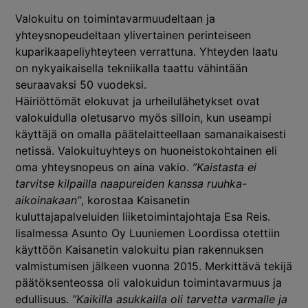
Valokuitu on toimintavarmuudeltaan ja
yhteysnopeudeltaan ylivertainen perinteiseen
kuparikaapeliyhteyteen verrattuna. Yhteyden laatu
on nykyaikaisella tekniikalla taattu vähintään
seuraavaksi 50 vuodeksi.
Häiriöttömät elokuvat ja urheilulähetykset ovat
valokuidulla oletusarvo myös silloin, kun useampi
käyttäjä on omalla päätelaitteellaan samanaikaisesti
netissä. Valokuituyhteys on huoneistokohtainen eli
oma yhteysnopeus on aina vakio.
”Kaistasta ei
tarvitse kilpailla naapureiden kanssa ruuhka-
aikoinakaan”
, korostaa Kaisanetin
kuluttajapalveluiden liiketoimintajohtaja Esa Reis.
Iisalmessa Asunto Oy Luuniemen Loordissa otettiin
käyttöön Kaisanetin valokuitu pian rakennuksen
valmistumisen jälkeen vuonna 2015. Merkittävä tekijä
päätöksenteossa oli valokuidun toimintavarmuus ja
edullisuus.
”Kaikilla asukkailla oli tarvetta varmalle ja