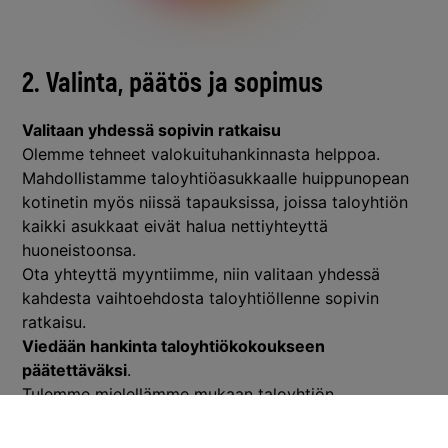
2.
Valinta, päätös ja sopimus
Valitaan yhdessä sopivin ratkaisu
Olemme tehneet valokuituhankinnasta helppoa.
Mahdollistamme taloyhtiöasukkaalle huippunopean
kotinetin myös niissä tapauksissa, joissa taloyhtiön
kaikki asukkaat eivät halua nettiyhteyttä
huoneistoonsa.
Ota yhteyttä myyntiimme, niin valitaan yhdessä
kahdesta vaihtoehdosta taloyhtiöllenne sopivin
ratkaisu.
Viedään hankinta taloyhtiökokoukseen
päätettäväksi
.
Tulemme mielellämme mukaan taloyhtiön
yhtiökokoukseen tai pihaparlamenttiin kertomaan
lisää valokuituratkaisuista. Tyypillisesti