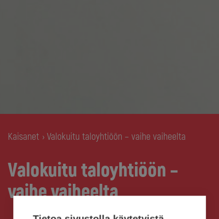
Kaisanet
Valokuitu taloyhtiöön – vaihe vaiheelta
›
Valokuitu taloyhtiöön –
vaihe vaiheelta
Tietoa sivustolla käytetyistä