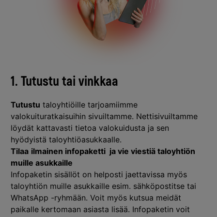
1.
Tutustu tai vinkkaa
Tutustu
taloyhtiöille tarjoamiimme
valokuituratkaisuihin
sivuiltamme
. Nettisivuiltamme
löydät kattavasti tietoa valokuidusta ja sen
hyödyistä taloyhtiöasukkaalle.
Tilaa
ilmainen infopaketti ja vie viestiä taloyhtiön
muille asukkaille
Infopaketin sisällöt on helposti jaettavissa myös
taloyhtiön muille asukkaille esim. sähköpostitse tai
WhatsApp -ryhmään. Voit myös kutsua meidät
paikalle kertomaan asiasta lisää. Infopaketin voit