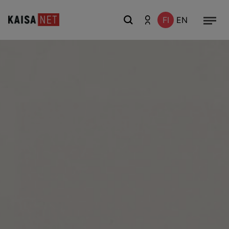
FI
EN