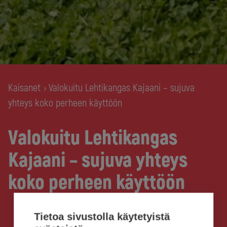
Kaisanet
Valokuitu Lehtikangas Kajaani – sujuva
›
yhteys koko perheen käyttöön
Valokuitu Lehtikangas
Kajaani – sujuva yhteys
koko perheen käyttöön
Tietoa sivustolla käytetyistä