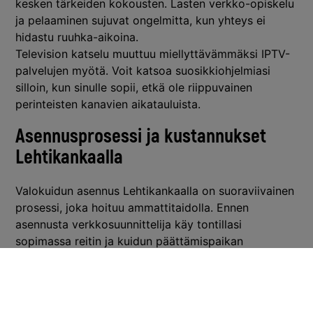
kesken tärkeiden kokousten. Lasten verkko-opiskelu
ja pelaaminen sujuvat ongelmitta, kun yhteys ei
hidastu ruuhka-aikoina.
Television katselu muuttuu miellyttävämmäksi IPTV-
palvelujen myötä. Voit katsoa suosikkiohjelmiasi
silloin, kun sinulle sopii, etkä ole riippuvainen
perinteisten kanavien aikatauluista.
Asennusprosessi ja kustannukset
Lehtikankaalla
Valokuidun asennus Lehtikankaalla on suoraviivainen
prosessi, joka hoituu ammattitaidolla. Ennen
asennusta verkkosuunnittelija käy tontillasi
sopimassa reitin ja kuidun päättämispaikan
rakennuksen ulkoseinälle.
Asennusprosessi etenee järjestelmällisesti:
Kaapelinäyttö ja reitin suunnittelu yhdessä
verkkosuunnittelijan kanssa