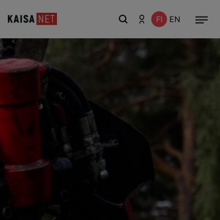
FI
EN