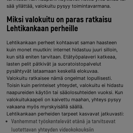
sää yllättää, valokuitu pysyy toimintavarmana.
Miksi valokuitu on paras ratkaisu
Lehtikankaan perheille
Lehtikankaan perheet kohtaavat saman haasteen
kuin monet muutkin: internet hidastuu juuri silloin,
kun sitä eniten tarvitaan. Etätyöpalaveri katkeaa,
lasten pelit pätkivät ja suoratoistopalvelut
pysähtyvät lataamaan keskellä elokuvaa.
Valokuitu ratkaisee nämä ongelmat lopullisesti.
Toisin kuin perinteiset yhteydet, valokuitu ei hidastu
naapureiden käytön tai sääolosuhteiden vuoksi. Kun
valokuitukaapeli on kaivettu maahan, yhteys pysyy
vakaana myös myrskyisällä säällä.
Lehtikankaan perheiden tarpeet kasvavat jatkuvasti:
Vanhemmat työskentelevät etänä ja tarvitsevat
luotettavan yhteyden videokokouksiin