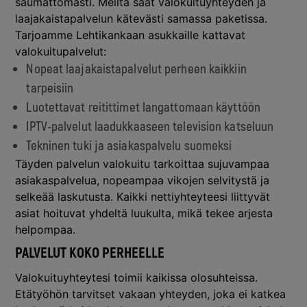
saumattomasti. Meiltä saat valokuituyhteyden ja
laajakaistapalvelun kätevästi samassa paketissa.
Tarjoamme Lehtikankaan asukkaille kattavat
valokuitupalvelut:
Nopeat laajakaistapalvelut perheen kaikkiin
tarpeisiin
Luotettavat reitittimet langattomaan käyttöön
IPTV-palvelut laadukkaaseen television katseluun
Tekninen tuki ja asiakaspalvelu suomeksi
Täyden palvelun valokuitu tarkoittaa sujuvampaa
asiakaspalvelua, nopeampaa vikojen selvitystä ja
selkeää laskutusta. Kaikki nettiyhteyteesi liittyvät
asiat hoituvat yhdeltä luukulta, mikä tekee arjesta
helpompaa.
PALVELUT KOKO PERHEELLE
Valokuituyhteytesi toimii kaikissa olosuhteissa.
Etätyöhön tarvitset vakaan yhteyden, joka ei katkea