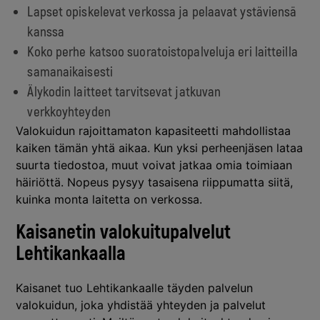
Lapset opiskelevat verkossa ja pelaavat ystäviensä
kanssa
Koko perhe katsoo suoratoistopalveluja eri laitteilla
samanaikaisesti
Älykodin laitteet tarvitsevat jatkuvan
verkkoyhteyden
Valokuidun rajoittamaton kapasiteetti mahdollistaa
kaiken tämän yhtä aikaa. Kun yksi perheenjäsen lataa
suurta tiedostoa, muut voivat jatkaa omia toimiaan
häiriöttä. Nopeus pysyy tasaisena riippumatta siitä,
kuinka monta laitetta on verkossa.
Kaisanetin valokuitupalvelut
Lehtikankaalla
Kaisanet tuo Lehtikankaalle täyden palvelun
valokuidun, joka yhdistää yhteyden ja palvelut