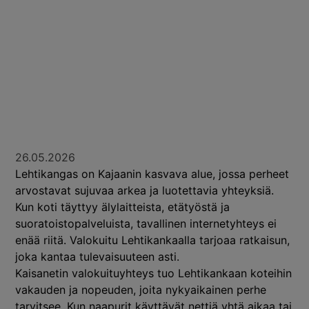
26.05.2026
Lehtikangas on Kajaanin kasvava alue, jossa perheet
arvostavat sujuvaa arkea ja luotettavia yhteyksiä.
Kun koti täyttyy älylaitteista, etätyöstä ja
suoratoistopalveluista, tavallinen internetyhteys ei
enää riitä. Valokuitu Lehtikankaalla tarjoaa ratkaisun,
joka kantaa tulevaisuuteen asti.
Kaisanetin valokuituyhteys tuo Lehtikankaan koteihin
vakauden ja nopeuden, joita nykyaikainen perhe
tarvitsee. Kun naapurit käyttävät nettiä yhtä aikaa tai