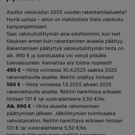
Asutko valokuidun 2025 vuoden rakentamisalueella?
Hyviä uutisia – sinun on mahdollista tilata valokuitu
kampanjahintaan!
Saat valokuituliittymän aina edullisimmin, kun teet
tilauksen ennen kuin rakentaminen alueella päättyy.
Rakentamisen päätyttyä valokuituliittymän hinta on
alk. 990 € ja toimitusaika voi venyä pitkälle
tulevaisuuteen. Kannattaa siis toimia nopeasti!
495 €
– Hinta voimassa 30.4.2025 saakka 2025
rakennettaville alueille. Reititin sisältyy hintaan!
595 €
– Hinta voimassa 1.5.2025 alkaen 2025
rakennettaville alueille. Reititin hankittava erikseen
hintaan 131 € tai vuokralaitteena 5,50 €/kk.
Alk. 990 €
– Hinta alueelle rakentamisen
päättymisen jälkeen. Jälkiliittymien toimitusaika
vahvistamaton. Reititin hankittava erikseen hintaan
131 € tai vuokralaitteena 5,50 €/kk.
Valokuituliittymän hinta sisältää kaivamisen,