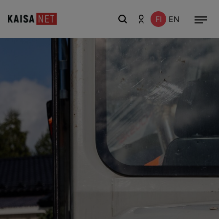
FI
EN