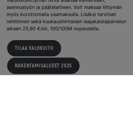
asennustyön ja päätelaitteen. Voit maksaa liittymän
myös korottomalla osamaksulla. Lisäksi tarvitset
reitittimen sekä kuukausihintaisen laajakaistapalvelun
alkaen 25,90 €/kk, 100/100M nopeudella.
TILAA VALOKUITU
RAKENTAMISALUEET 2025