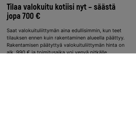
Tilaa valokuitu kotiisi nyt – säästä
jopa 700 €
Saat valokuituliittymän aina edullisimmin, kun teet
tilauksen ennen kuin rakentaminen alueella päättyy.
Rakentamisen päätyttyä valokuituliittymän hinta on
alk. 990 € ja toimitusaika voi venyä pitkälle
tulevaisuuteen. Kannattaa siis toimia nopeasti!
390 € – Ennakkotilaajan etuhintatarjous on
voimassa 30.6.2024 saakka, kun teet tilauksesi
ennen alueesi rakentamisen päättymistä
(kts.
alueesi rakentamisinfo)
. Tarjous on voimassa myös
alueilla, joilla aikataulu tarkentuu kevään aikana.
Osana tarjousta, laajakaistapalvelun tilaajana saat
myös reitittimen kaupan päälle (arvo 129 €).
1.7.2024 alkaen valokuituliittymähinta on 590 €
ennen alueen rakentamisen päättymistä tehtyihin