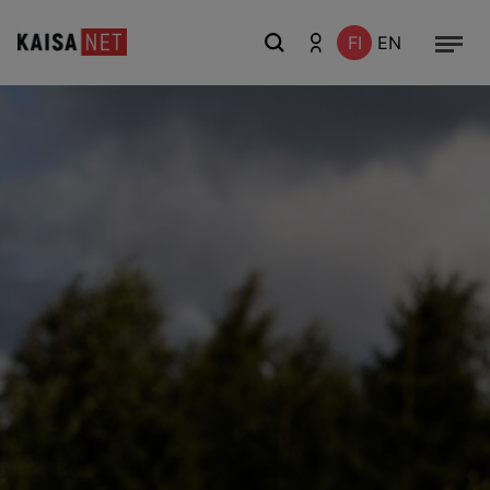
FI
EN