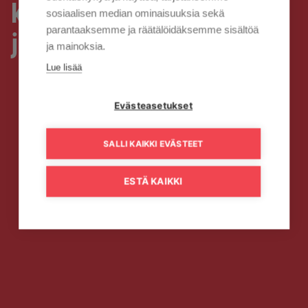
kampanjahinnat ovat nyt
sosiaalisen median ominaisuuksia sekä
parantaaksemme ja räätälöidäksemme sisältöä
julki
ja mainoksia.
Lue lisää
Evästeasetukset
SALLI KAIKKI EVÄSTEET
ESTÄ KAIKKI