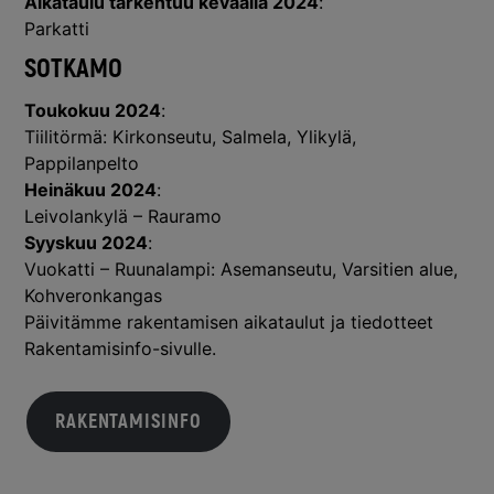
Aikataulu tarkentuu keväällä 2024
:
Parkatti
SOTKAMO
Toukokuu 2024
:
Tiilitörmä: Kirkonseutu, Salmela, Ylikylä,
Pappilanpelto
Heinäkuu 2024
:
Leivolankylä – Rauramo
Syyskuu 2024
:
Vuokatti – Ruunalampi: Asemanseutu, Varsitien alue,
Kohveronkangas
Päivitämme rakentamisen aikataulut ja tiedotteet
Rakentamisinfo-sivulle.
RAKENTAMISINFO