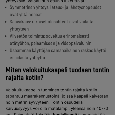
yhteyksiin. Valokuidun etuihin lukeutuvat:
Symmetrinen yhteys: lataus- ja lähetysnopeudet
ovat yhtä nopeat
Säävakaus: ulkoiset olosuhteet eivät vaikuta
yhteyteen
Viiveetön toiminta: soveltuu erinomaisesti
etätyöhön, pelaamiseen ja videopalveluihin
Useamman käyttäjän samanaikainen raskas käyttö
ei hidasta yhteyttä
Miten valokuitukaapeli tuodaan tontin
rajalta kotiin?
Valokuitukaapelin tuominen tontin rajalta kotiin
tapahtuu maarakennustöinä, joissa kaapeli kaivetaan
noin metrin syvyyteen. Tontin osuudella
kaivuusyvyys voi olla matalampi, yleensä noin 40-70
cm. Kaivuutyöt tehdään
huolellisesti
ja ympäristöä