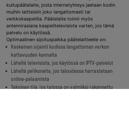
kuitupäätelaite, josta internetyhteys jaetaan kodin
muihin laitteisiin joko langattomasti tai
verkkokaapelilla. Päätelaite toimii myös
antennirasiana kaapelitelevisiota varten, jos tämä
palvelu on käytössä.
Optimaalinen sijoituspaikka päätelaitteelle on:
Keskeinen sijainti kodissa langattoman verkon
kattavuuden kannalta
Lähellä televisiota, jos käytössä on IPTV-palvelut
Lähellä pelikoneita, jos taloudessa harrastetaan
online-pelaamista
Tekninen tila, jos talossa on valmiiksi rakennettu
sisäverkko
Mitä minun pitää tehdä ennen
valokuidun asennusta?