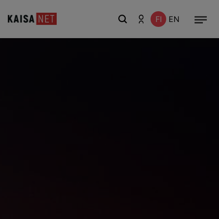
FI
EN