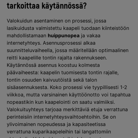
tarkoittaa käytännössä?
Valokuidun asentaminen on prosessi, jossa
lasikuidusta valmistettu kaapeli tuodaan kiinteistöön
mahdollistamaan
huippunopea
ja vakaa
internetyhteys. Asennusprosessi alkaa
suunnitteluvaiheella, jossa määritellään optimaalinen
reitti kaapelille tontin rajalta rakennukseen.
Käytännössä asennus koostuu kolmesta
päävaiheesta: kaapelin tuomisesta tontin rajalle,
tontin osuuden kaivuutöistä sekä talon
sisäasennuksesta. Koko prosessi vie tyypillisesti 1-2
viikkoa, mutta varsinainen käyttöönotto voi tapahtua
nopeastikin kun kaapelointi on saatu valmiiksi.
Valokuituyhteys tarjoaa merkittäviä etuja verrattuna
perinteisiin internetyhteysvaihtoehtoihin. Se on
ylivoimainen nopeudessa ja kapasiteetissa
verrattuna kuparikaapeleihin tai langattomiin