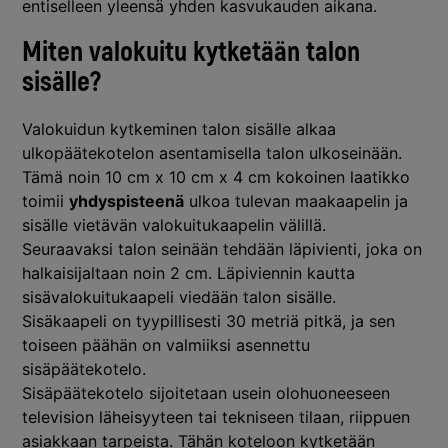
entiselleen yleensä yhden kasvukauden aikana.
Miten valokuitu kytketään talon
sisälle?
Valokuidun kytkeminen talon sisälle alkaa
ulkopäätekotelon asentamisella talon ulkoseinään.
Tämä noin 10 cm x 10 cm x 4 cm kokoinen laatikko
toimii
yhdyspisteenä
ulkoa tulevan maakaapelin ja
sisälle vietävän valokuitukaapelin välillä.
Seuraavaksi talon seinään tehdään läpivienti, joka on
halkaisijaltaan noin 2 cm. Läpiviennin kautta
sisävalokuitukaapeli viedään talon sisälle.
Sisäkaapeli on tyypillisesti 30 metriä pitkä, ja sen
toiseen päähän on valmiiksi asennettu
sisäpäätekotelo.
Sisäpäätekotelo sijoitetaan usein olohuoneeseen
television läheisyyteen tai tekniseen tilaan, riippuen
asiakkaan tarpeista. Tähän koteloon kytketään