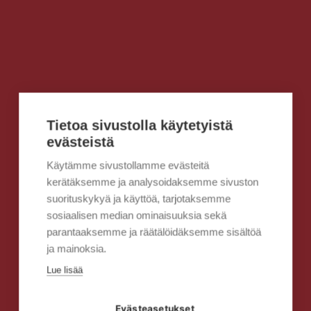
Tietoa sivustolla käytetyistä
evästeistä
Käytämme sivustollamme evästeitä
kerätäksemme ja analysoidaksemme sivuston
suorituskykyä ja käyttöä, tarjotaksemme
sosiaalisen median ominaisuuksia sekä
parantaaksemme ja räätälöidäksemme sisältöä
ja mainoksia.
Lue lisää
Evästeasetukset