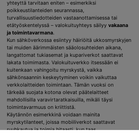
yhteyttä tarvitaan eniten – esimerkiksi
poikkeustilanteiden seurannassa,
turvallisuustiedotteiden vastaanottamisessa tai
etätyöskentelyssä – valokuituyhteys säilyy
vakaana
ja toimintavarmana
.
Kun sähköverkossa esiintyy häiriöitä ukkosmyrskyjen
tai muiden äärimmäisten sääolosuhteiden aikana,
langattomat tukiasemat ja kupariverkot saattavat
lakata toimimasta. Valokuituverkko itsessään ei
kuitenkaan vahingoitu myrskystä, vaikka
sähkönsaannin keskeytyminen voikin vaikuttaa
verkkolaitteiden toimintaan. Tämän vuoksi on
tärkeää suojata kotona olevat päätelaitteet
mahdollisilla varavirtaratkaisuilla, mikäli täysi
toimintavarmuus on kriittistä.
Käytännön esimerkkinä voidaan mainita
myrskytilanteet, joissa mobiiliverkot saattavat
ruuhkautua ja toimia hitaasti, kun taas
valokuituyhteys säilyttää täyden toimintakykynsä