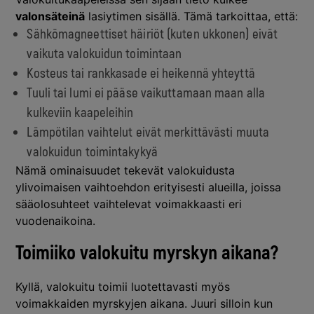
valonsäteinä
lasiytimen sisällä. Tämä tarkoittaa, että:
Sähkömagneettiset häiriöt (kuten ukkonen) eivät
vaikuta valokuidun toimintaan
Kosteus tai rankkasade ei heikennä yhteyttä
Tuuli tai lumi ei pääse vaikuttamaan maan alla
kulkeviin kaapeleihin
Lämpötilan vaihtelut eivät merkittävästi muuta
valokuidun toimintakykyä
Nämä ominaisuudet tekevät valokuidusta
ylivoimaisen vaihtoehdon erityisesti alueilla, joissa
sääolosuhteet vaihtelevat voimakkaasti eri
vuodenaikoina.
Toimiiko valokuitu myrskyn aikana?
Kyllä, valokuitu toimii luotettavasti myös
voimakkaiden myrskyjen aikana. Juuri silloin kun