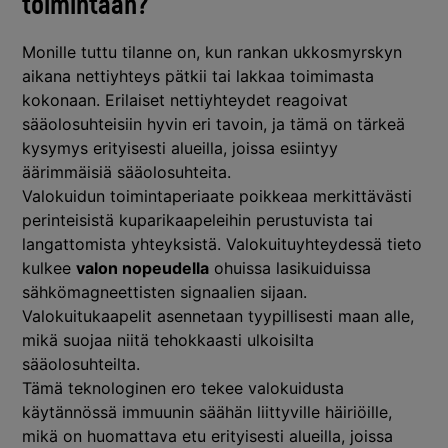
toimintaan?
Monille tuttu tilanne on, kun rankan ukkosmyrskyn
aikana nettiyhteys pätkii tai lakkaa toimimasta
kokonaan. Erilaiset nettiyhteydet reagoivat
sääolosuhteisiin hyvin eri tavoin, ja tämä on tärkeä
kysymys erityisesti alueilla, joissa esiintyy
äärimmäisiä sääolosuhteita.
Valokuidun toimintaperiaate poikkeaa merkittävästi
perinteisistä kuparikaapeleihin perustuvista tai
langattomista yhteyksistä. Valokuituyhteydessä tieto
kulkee
valon nopeudella
ohuissa lasikuiduissa
sähkömagneettisten signaalien sijaan.
Valokuitukaapelit asennetaan tyypillisesti maan alle,
mikä suojaa niitä tehokkaasti ulkoisilta
sääolosuhteilta.
Tämä teknologinen ero tekee valokuidusta
käytännössä immuunin säähän liittyville häiriöille,
mikä on huomattava etu erityisesti alueilla, joissa