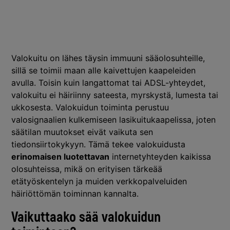
Valokuitu on lähes täysin immuuni sääolosuhteille,
sillä se toimii maan alle kaivettujen kaapeleiden
avulla. Toisin kuin langattomat tai ADSL-yhteydet,
valokuitu ei häiriinny sateesta, myrskystä, lumesta tai
ukkosesta. Valokuidun toiminta perustuu
valosignaalien kulkemiseen lasikuitukaapelissa, joten
säätilan muutokset eivät vaikuta sen
tiedonsiirtokykyyn. Tämä tekee valokuidusta
erinomaisen luotettavan
internetyhteyden kaikissa
olosuhteissa, mikä on erityisen tärkeää
etätyöskentelyn ja muiden verkkopalveluiden
häiriöttömän toiminnan kannalta.
Vaikuttaako sää valokuidun