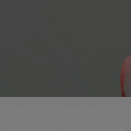
Kaisanet
Vaikuttaako sää valokuidun toimintaan?
›
Vaikuttaako sää valokuidun