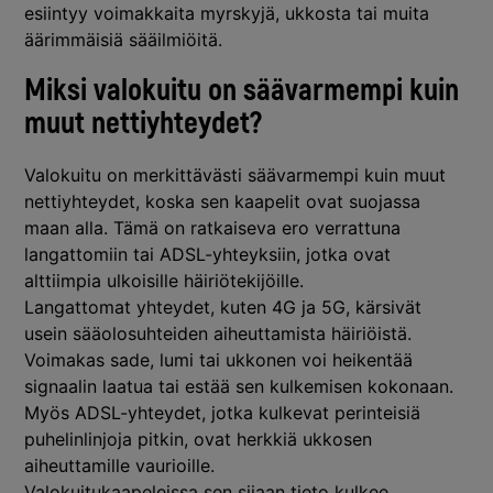
esiintyy voimakkaita myrskyjä, ukkosta tai muita
äärimmäisiä sääilmiöitä.
Miksi valokuitu on säävarmempi kuin
muut nettiyhteydet?
Valokuitu on merkittävästi säävarmempi kuin muut
nettiyhteydet, koska sen kaapelit ovat suojassa
maan alla. Tämä on ratkaiseva ero verrattuna
langattomiin tai ADSL-yhteyksiin, jotka ovat
alttiimpia ulkoisille häiriötekijöille.
Langattomat yhteydet, kuten 4G ja 5G, kärsivät
usein sääolosuhteiden aiheuttamista häiriöistä.
Voimakas sade, lumi tai ukkonen voi heikentää
signaalin laatua tai estää sen kulkemisen kokonaan.
Myös ADSL-yhteydet, jotka kulkevat perinteisiä
puhelinlinjoja pitkin, ovat herkkiä ukkosen
aiheuttamille vaurioille.
Valokuitukaapeleissa sen sijaan tieto kulkee