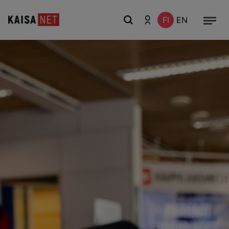
FI
EN