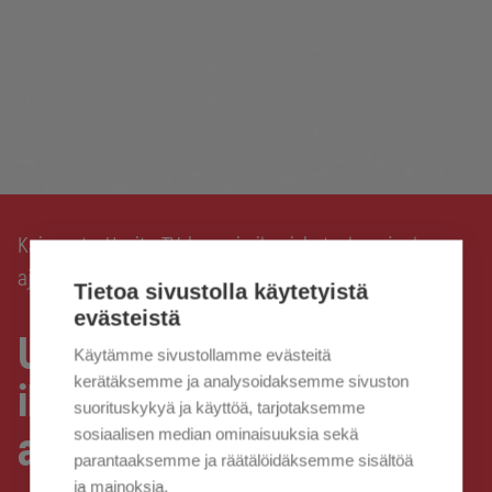
Kaisanet
Useita TV-kanavia ilmaiskatseluun joulun
›
ajalle
Tietoa sivustolla käytetyistä
evästeistä
Useita TV-kanavia
Käytämme sivustollamme evästeitä
kerätäksemme ja analysoidaksemme sivuston
ilmaiskatseluun joulun
suorituskykyä ja käyttöä, tarjotaksemme
ajalle
sosiaalisen median ominaisuuksia sekä
parantaaksemme ja räätälöidäksemme sisältöä
ja mainoksia.