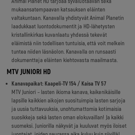
Animal Planet HD tarjoaa syväluotaavan sekä
mukaansatempaavan katsauksen eläinten
valtakuntaan. Kanavalla yhdistyvät Animal Planetin
laadukkaat luontodokumentit ja HD-lähetysten
kristallinkirkas kuvanlaatu yhdessä tekevät
eläimistä niin todellisen tuntuisia, että voit melkein
tuntea niiden läsnäolon. Kanavalla on runsaasti
dokumentteja eläinten kiehtovasta maailmasta.
MTV JUNIORI HD
Kanavapaikat: Kaapeli-TV 154 /
Kaisa TV
57
MTV Juniori – lasten ikioma kanava, kaikenikäisille
lapsille kaikkien aikojen suosituimpia lasten sarjoja
ja uusia tuttavuuksia, unohtumattomia kotimaisia
suosikkeja sekä lasten oman elokuvaillan! Ja kaikki
suomeksi. Juniorilla näkyvät ja kuuluvat myös iloiset
juontajat, joiden seurassa aika kuluu kuin siivillä!