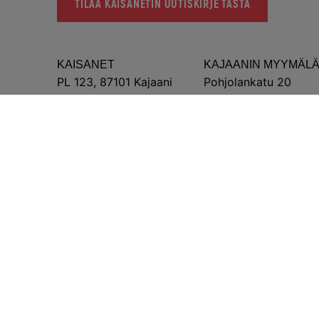
TILAA KAISANETIN UUTISKIRJE TÄSTÄ
KAISANET
KAJAANIN MYYMÄL
PL 123, 87101 Kajaani
Pohjolankatu 20
Y-tunnus: 2366937-2
Avoinna arkisin 10-12
Näytä kartalla
Maksuton asiakaspalvelu:
Häiriöilm
0800 391 234
0800 3