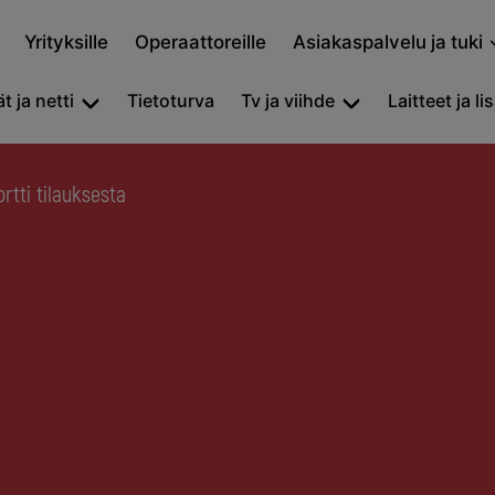
Yrityksille
Operaattoreille
Asiakaspalvelu ja tuki
t ja netti
Tietoturva
Tv ja viihde
Laitteet ja li
ortti tilauksesta