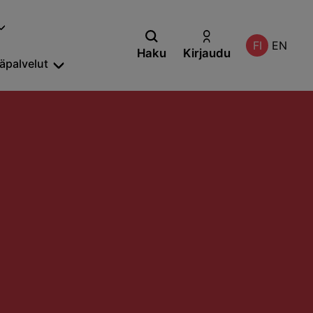
FI
EN
Haku
Kirjaudu
säpalvelut