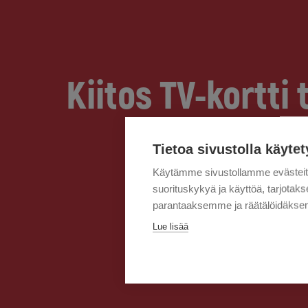
Kiitos TV-kortti 
Tietoa sivustolla käytet
Käytämme sivustollamme evästei
suorituskykyä ja käyttöä, tarjot
parantaaksemme ja räätälöidäksem
Lue lisää