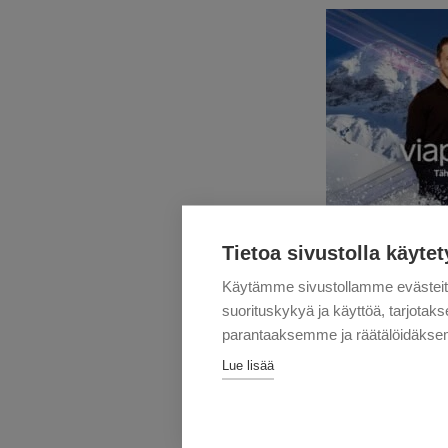
Tietoa sivustolla käytet
MUITA T
Käytämme sivustollamme evästei
suorituskykyä ja käyttöä, tarjot
Maastohiihd
parantaaksemme ja räätälöidäksem
7.-9.1. Imatra
Lue lisää
18.-19.1. Van
Maailmancup
1.1. Mäkihypp