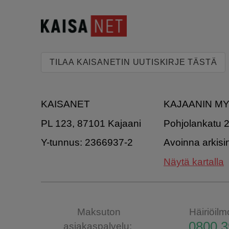
TILAA KAISANETIN UUTISKIRJE TÄSTÄ
KAISANET
KAJAANIN M
PL 123, 87101 Kajaani
Pohjolankatu 
Y-tunnus: 2366937-2
Avoinna arkisi
Näytä kartalla
Maksuton
Häiriöilm
0800 3
asiakaspalvelu: