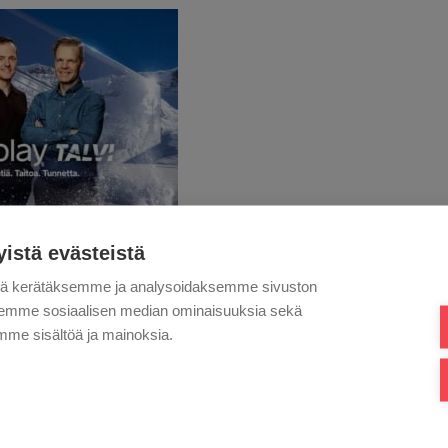
yistä evästeistä
AMMIKUUN NOSTOJA
tä kerätäksemme ja analysoidaksemme sivuston
aksemme sosiaalisen median ominaisuuksia sekä
on Suomen Cup:
me sisältöä ja mainoksia.
taa
it
:
y: Garmisch-Partenkirchen