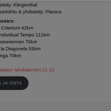
stetty: Klingenthal
tohiihto & yhdistetty: Planica
assics:
e Criterium 42km
 Individual Tempo 111km
nseerennen 75km
 la Diagonela 55km
longa 70km
aplayn talvikalenteri 21-22
Ä JA OSTA