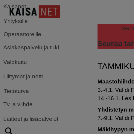
Kaisanet
Yrityksille
Kaisanet
›
Seura
Operaattoreille
Seuraa tal
Asiakaspalvelu ja tuki
Valokuitu
TAMMIKU
Liittymät ja netti
Maastohiihd
3.-4.1. Val di
Tietoturva
14.-16.1. Les
Tv ja viihde
Yhdistetyn 
7.-9.1. Val di
Laitteet ja lisäpalvelut
Mäkihypyn m