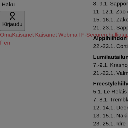
8.-9.1. Sappor
Haku
11.-12.1. Zao 
15.-16.1. Zak
Kirjaudu
21.-23.1. Sap
OmaKaisanet
Kaisanet Webmail
F-Securen hallintap
Alppihiihdon
fi
en
22.-23.1. Cort
Lumilautailu
7.-9.1. Krasno
21.-22.1. Val
Freestylehii
5.1. Le Relais
7.-8.1. Trembl
12.-14.1. Deer
13.-15.1. Nak
23.-25.1. Idre