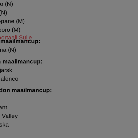
o (N)
(N)
opane (M)
poro (M)
ortaali
Sulje
 maailmancup:
ina (N)
n maailmancup:
jarsk
malenco
hdon maailmancup:
ant
 Valley
iska