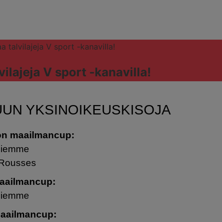
a talvilajeja V sport -kanavilla!
vilajeja V sport -kanavilla!
UN YKSINOIKEUSKISOJA
on maailmancup:
 Fiemme
 Rousses
maailmancup:
 Fiemme
aailmancup: