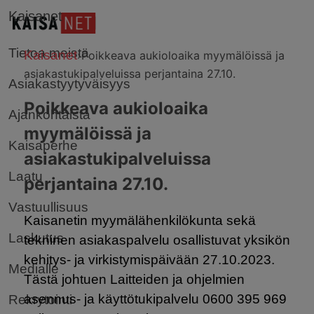
Kaisanet
Tietoa meistä
Kaisanet
›
Poikkeava aukioloaika myymälöissä ja
asiakastukipalveluissa perjantaina 27.10.
Asiakastyytyväisyys
Poikkeava aukioloaika
Ajankohtaista
myymälöissä ja
Kaisaperhe
asiakastukipalveluissa
Laatu
perjantaina 27.10.
Vastuullisuus
Kaisanetin myymälähenkilökunta sekä
Laskutus
tekninen asiakaspalvelu osallistuvat yksikön
kehitys- ja virkistymispäivään 27.10.2023.
Medialle
Tästä johtuen Laitteiden ja ohjelmien
asennus- ja käyttötukipalvelu 0600 395 969
Rekrytointi