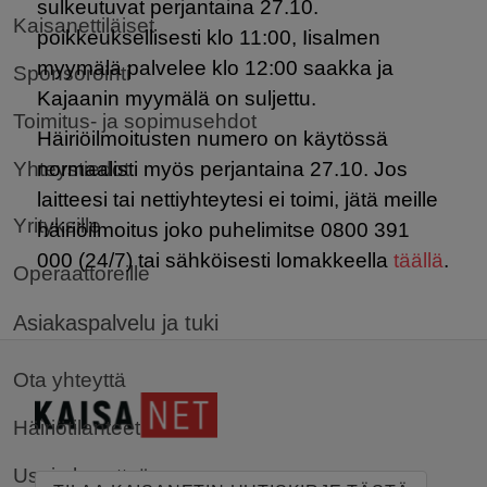
sulkeutuvat perjantaina 27.10.
Kaisanettiläiset
poikkeuksellisesti klo 11:00, Iisalmen
myymälä palvelee klo 12:00 saakka ja
Sponsorointi
Kajaanin myymälä on suljettu.
Toimitus- ja sopimusehdot
Häiriöilmoitusten numero on käytössä
Yhteystiedot
normaalisti myös perjantaina 27.10. Jos
laitteesi tai nettiyhteytesi ei toimi, jätä meille
Yrityksille
häiriöilmoitus joko puhelimitse 0800 391
000 (24/7) tai sähköisesti lomakkeella
täällä
.
Operaattoreille
Asiakaspalvelu ja tuki
Ota yhteyttä
Häiriötilanteet
Usein kysyttyä