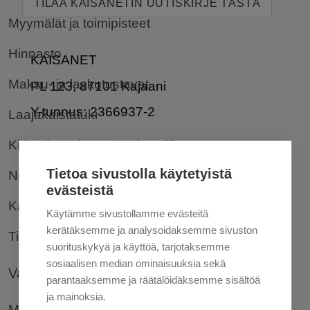
TILAA KAISANETIN UUTISKIRJE TÄSTÄ
Myymälät ja toimipisteet
Hinnasto
KAISANET
Maksu- ja laskutustavat
PL 123, 87101 Kajaani
Y-tunnus: 2366937-2
Laajakaistatuki
Kirjaudu Kaisanet Webmailiin
KAJAANIN MYYMÄLÄ
Tietoa sivustolla käytetyistä
Nopeustesti
Pohjolankatu 20
evästeistä
Kaapelinäyttö – Kaapeleiden sijaintitiedot
Avoinna arkisin 10-12 ja 14-16
Käytämme sivustollamme evästeitä
kerätäksemme ja analysoidaksemme sivuston
Näytä kartalla
Tilauksen peruuttaminen
suorituskykyä ja käyttöä, tarjotaksemme
sosiaalisen median ominaisuuksia sekä
IISALMEN MYYMÄLÄ
Valokuitu
parantaaksemme ja räätälöidäksemme sisältöä
Pohjolankatu 5
ja mainoksia.
Mikä on valokuitu?