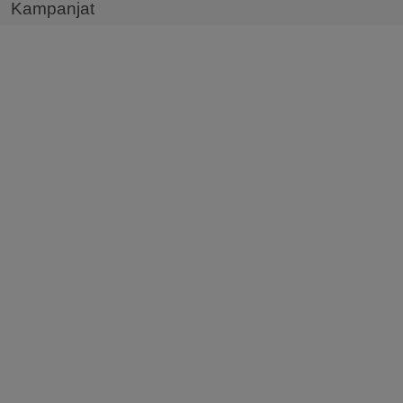
Kampanjat
Tietoturva
Tv ja viihde
Kaapeli TV
Kaisa TV
Kanavapaketit
TV-kortti
Bonuskanava
Laitteet ja lisäpalvelut
Modeemit ja reitittimet