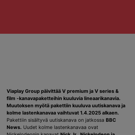
Viaplay Group päivittää V premium ja V series &
film -kanavapaketteihin kuuluvia lineaarikanavia.
Muutoksen myötä pakettiin kuuluva uutiskanava ja
kolme lastenkanavaa vaihtuvat 1.4.2025 alkaen.
Pakettiin sisältyvä uutiskanava on jatkossa
BBC
News.
Uudet kolme lastenkanavaa ovat
Nickelodeonin kanavat
Nick Jr., Nickelodeon ja