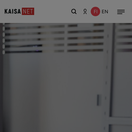
FI
EN