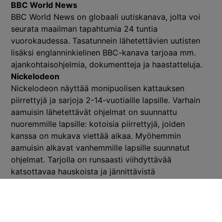
BBC World News
BBC World News on globaali uutiskanava, jolta voi
seurata maailman tapahtumia 24 tuntia
vuorokaudessa. Tasatunnein lähetettävien uutisten
lisäksi englanninkielinen BBC-kanava tarjoaa mm.
ajankohtaisohjelmia, dokumentteja ja haastatteluja.
Nickelodeon
Nickelodeon näyttää monipuolisen kattauksen
piirrettyjä ja sarjoja 2-14-vuotiaille lapsille. Varhain
aamuisin lähetettävät ohjelmat on suunnattu
nuoremmille lapsille: kotoisia piirrettyjä, joiden
kanssa on mukava viettää aikaa. Myöhemmin
aamuisin alkavat vanhemmille lapsille suunnatut
ohjelmat. Tarjolla on runsaasti viihdyttävää
katsottavaa hauskoista ja jännittävistä
animaatiosarjoista draama- ja komediasarjoihin.
Nick Jr.
Nick Jr. on suunnattu alle kouluikäisille lapsille ja sen
sisältö on harvinainen yhdistelmä hupia ja hyötyä.