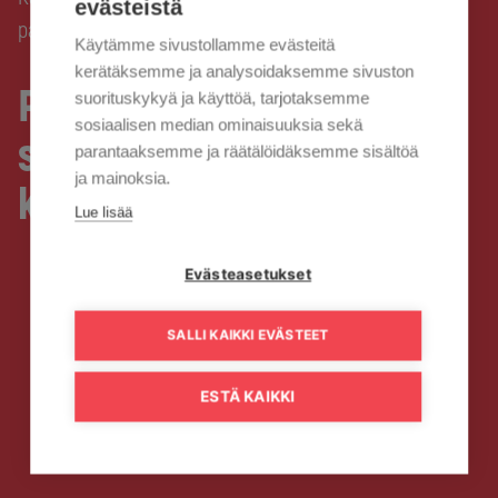
evästeistä
pakettien kanavatarjontaan 1.4.
Käytämme sivustollamme evästeitä
kerätäksemme ja analysoidaksemme sivuston
Päivityksiä V premium ja V
suorituskykyä ja käyttöä, tarjotaksemme
sosiaalisen median ominaisuuksia sekä
series & film -pakettien
parantaaksemme ja räätälöidäksemme sisältöä
ja mainoksia.
kanavatarjontaan 1.4.
Lue lisää
Evästeasetukset
SALLI KAIKKI EVÄSTEET
ESTÄ KAIKKI