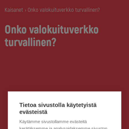
Kaisanet
Onko valokuituverkko turvallinen?
›
Onko valokuituverkko
turvallinen?
Tietoa sivustolla käytetyistä
evästeistä
Käytämme sivustollamme evästeitä
kerätäksemme ja analysoidaksemme sivuston