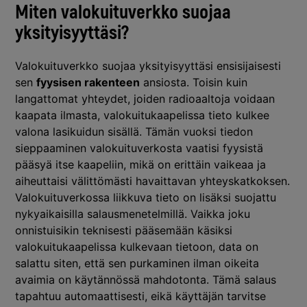
Miten valokuituverkko suojaa
yksityisyyttäsi?
Valokuituverkko suojaa yksityisyyttäsi ensisijaisesti
sen
fyysisen rakenteen
ansiosta. Toisin kuin
langattomat yhteydet, joiden radioaaltoja voidaan
kaapata ilmasta, valokuitukaapelissa tieto kulkee
valona lasikuidun sisällä. Tämän vuoksi tiedon
sieppaaminen valokuituverkosta vaatisi fyysistä
pääsyä itse kaapeliin, mikä on erittäin vaikeaa ja
aiheuttaisi välittömästi havaittavan yhteyskatkoksen.
Valokuituverkossa liikkuva tieto on lisäksi suojattu
nykyaikaisilla salausmenetelmillä. Vaikka joku
onnistuisikin teknisesti pääsemään käsiksi
valokuitukaapelissa kulkevaan tietoon, data on
salattu siten, että sen purkaminen ilman oikeita
avaimia on käytännössä mahdotonta. Tämä salaus
tapahtuu automaattisesti, eikä käyttäjän tarvitse