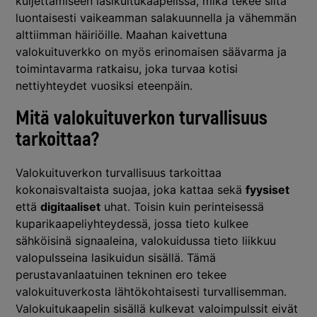
kuljettamiseen lasikuitukaapelissa, mikä tekee siitä
luontaisesti vaikeamman salakuunnella ja vähemmän
alttiimman häiriöille. Maahan kaivettuna
valokuituverkko on myös erinomaisen säävarma ja
toimintavarma ratkaisu, joka turvaa kotisi
nettiyhteydet vuosiksi eteenpäin.
Mitä valokuituverkon turvallisuus
tarkoittaa?
Valokuituverkon turvallisuus tarkoittaa
kokonaisvaltaista suojaa, joka kattaa sekä
fyysiset
että
digitaaliset
uhat. Toisin kuin perinteisessä
kuparikaapeliyhteydessä, jossa tieto kulkee
sähköisinä signaaleina, valokuidussa tieto liikkuu
valopulsseina lasikuidun sisällä. Tämä
perustavanlaatuinen tekninen ero tekee
valokuituverkosta lähtökohtaisesti turvallisemman.
Valokuitukaapelin sisällä kulkevat valoimpulssit eivät