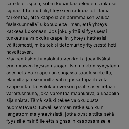
säteile ulospäin, kuten kuparikaapeleiden sähköiset
signaalit tai mobiiliyhteyksien radioaallot. Tämä
tarkoittaa, että kaapelia on äärimmäisen vaikea
”salakuunnella” ulkopuolelta ilman, että yhteys
katkeaa kokonaan. Jos joku yrittäisi fyysisesti
tunkeutua valokuitukaapeliin, yhteys katkeaisi
välittömästi, mikä tekisi tietomurtoyrityksestä heti
havaittavan.
Maahan kaivettu valokuituverkko tarjoaa lisäksi
erinomaisen fyysisen suojan. Noin metrin syvyyteen
asennettava kaapeli on suojassa sääolosuhteilta,
eläimiltä ja useimmilta vahingossa tapahtuvilta
kaapelirikoilta. Valokuituverkon päälle asennetaan
varoitusnauha, joka varoittaa maankaivajia kaapelin
sijainnista. Tämä kaikki tekee valokuidusta
huomattavasti turvallisemman ratkaisun kuin
langattomista yhteyksistä, jotka ovat alttiita sekä
fyysisille häiriöille että signaalin kaappaamiselle.