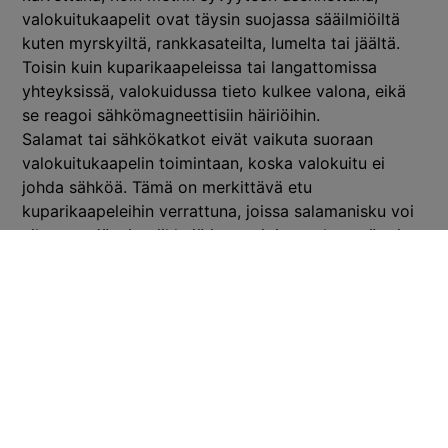
valokuitukaapelit ovat täysin suojassa sääilmiöiltä
kuten myrskyiltä, rankkasateilta, lumelta tai jäältä.
Toisin kuin kuparikaapeleissa tai langattomissa
yhteyksissä, valokuidussa tieto kulkee valona, eikä
se reagoi sähkömagneettisiin häiriöihin.
Salamat tai sähkökatkot eivät vaikuta suoraan
valokuitukaapelin toimintaan, koska valokuitu ei
johda sähköä. Tämä on merkittävä etu
kuparikaapeleihin verrattuna, joissa salamanisku voi
aiheuttaa jännitepiikkejä ja vaurioittaa yhteyttä tai
päätelaitteita. Maahan kaivettuna valokuitu on
suojassa myös puiden kaatumiselta tai ilmajohtojen
ongelmilta, jotka voivat vaivata kuparikaapeleita.
Mobiiliyhteyksien toiminta voi heikentyä
merkittävästi huonolla säällä. Voimakkaat sateet,
myrskyt tai lumipyryt voivat heikentää signaalin
laatua ja aiheuttaa yhteyskatkoksia. Mobiiliverkkojen
kapasiteetti on myös rajallinen, ja esimerkiksi