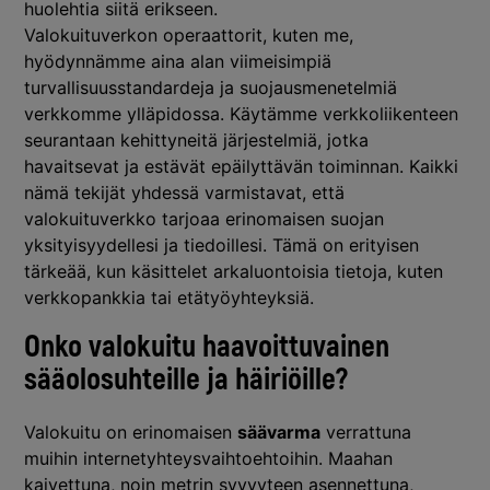
huolehtia siitä erikseen.
Valokuituverkon operaattorit, kuten me,
hyödynnämme aina alan viimeisimpiä
turvallisuusstandardeja ja suojausmenetelmiä
verkkomme ylläpidossa. Käytämme verkkoliikenteen
seurantaan kehittyneitä järjestelmiä, jotka
havaitsevat ja estävät epäilyttävän toiminnan. Kaikki
nämä tekijät yhdessä varmistavat, että
valokuituverkko tarjoaa erinomaisen suojan
yksityisyydellesi ja tiedoillesi. Tämä on erityisen
tärkeää, kun käsittelet arkaluontoisia tietoja, kuten
verkkopankkia tai etätyöyhteyksiä.
Onko valokuitu haavoittuvainen
sääolosuhteille ja häiriöille?
Valokuitu on erinomaisen
säävarma
verrattuna
muihin internetyhteysvaihtoehtoihin. Maahan
kaivettuna, noin metrin syvyyteen asennettuna,