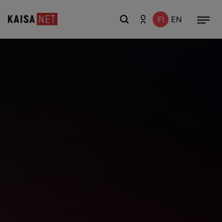
FI
EN