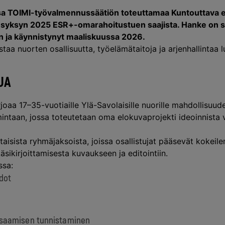
a TOIMI-työvalmennussäätiön toteuttamaa
Kuntouttava 
ksi syksyn 2025 ESR+-omarahoitustuen saajista. Hanke on 
 ja käynnistynyt maaliskuussa 2026.
aa nuorten osallisuutta, työelämätaitoja ja arjenhallintaa 
UA
oaa 17–35-vuotiaille Ylä-Savolaisille nuorille mahdollisuude
ntaan, jossa toteutetaan oma elokuvaprojekti ideoinnista v
taisista ryhmäjaksoista, joissa osallistujat pääsevät kokeil
äsikirjoittamisesta kuvaukseen ja editointiin.
ssa:
idot
saamisen tunnistaminen