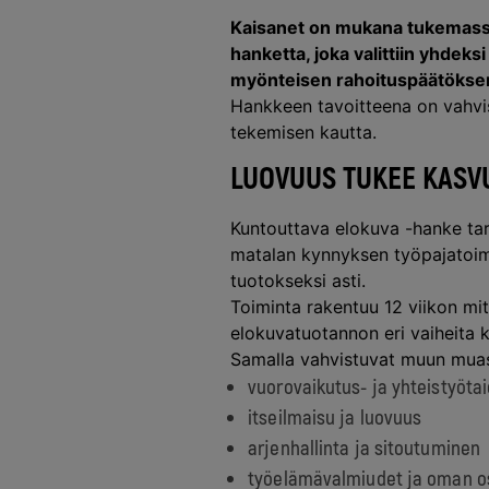
Kaisanet on mukana tukemass
hanketta, joka valittiin yhde
myönteisen rahoituspäätöksen
Hankkeen tavoitteena on vahvist
tekemisen kautta.
LUOVUUS TUKEE KASV
Kuntouttava elokuva -hanke tarj
matalan kynnyksen työpajatoimi
tuotokseksi asti.
Toiminta rakentuu 12 viikon mit
elokuvatuotannon eri vaiheita k
Samalla vahvistuvat muun mua
vuorovaikutus- ja yhteistyöta
itseilmaisu ja luovuus
arjenhallinta ja sitoutuminen
työelämävalmiudet ja oman o