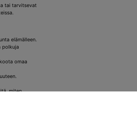
 tai tarvitsevat
teissa.
unta elämälleen.
a polkuja
n koota omaa
suuteen.
itä, miten
 Kaisanetin