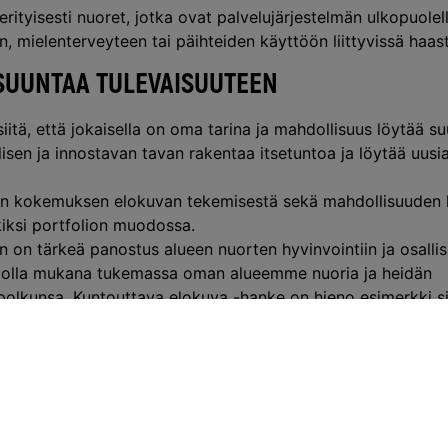
yisesti nuoret, jotka ovat palvelujärjestelmän ulkopuolella
n, mielenterveyteen tai päihteiden käyttöön liittyvissä haas
 SUUNTAA TULEVAISUUTEEN
itä, että jokaisella on oma tarina ja mahdollisuus löytää su
isen ja innostavan tavan rakentaa itsetuntoa ja löytää uusi
isen kokemuksen elokuvan tekemisestä sekä mahdollisuude
iksi portfolion muodossa.
 on tärkeä panostus alueen nuorten hyvinvointiin ja osalli
ää olla mukana tukemassa oman alueemme nuoria ja heidän
olkunsa. Kuntouttava elokuva -hanke on hieno esimerkki si
oivat avata uusia ovia ja vahvistaa uskoa tulevaan, kertoo