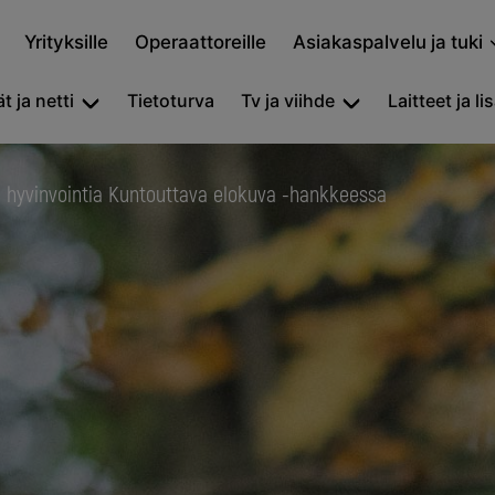
Yrityksille
Operaattoreille
Asiakaspalvelu ja tuki
t ja netti
Tietoturva
Tv ja viihde
Laitteet ja li
yvinvointia Kuntouttava elokuva -hankkeessa