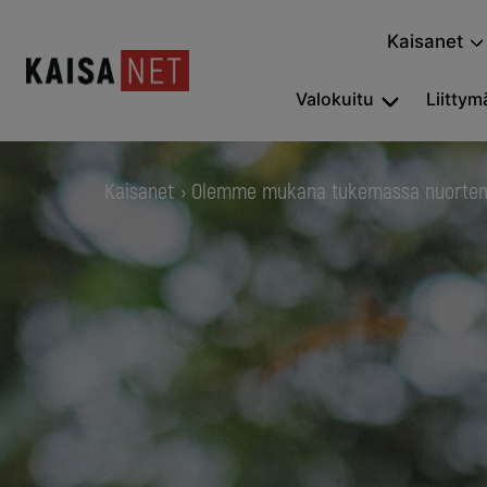
Kaisanet
Valokuitu
Liittymä
Kaisanet
Olemme mukana tukemassa nuorten h
›