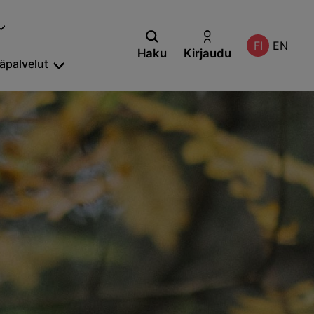
FI
EN
Haku
Kirjaudu
säpalvelut