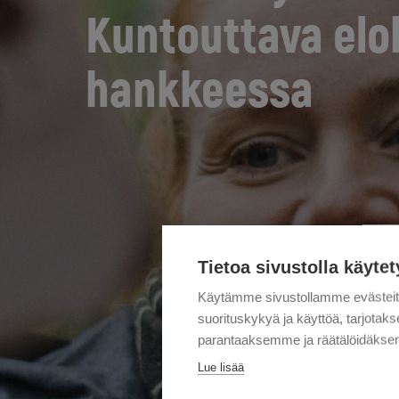
Kuntouttava elo
hankkeessa
Tietoa sivustolla käytet
Käytämme sivustollamme evästei
suorituskykyä ja käyttöä, tarjot
parantaaksemme ja räätälöidäksem
Lue lisää