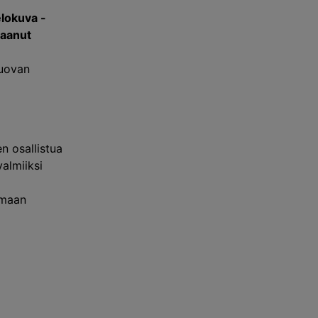
elokuva
-
saanut
luovan
n osallistua
almiiksi
emaan