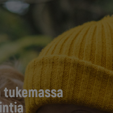
 tukemassa
intia