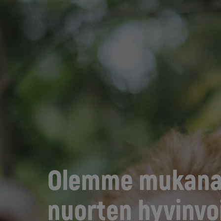
Olemme mukana
nuorten hyvinvo