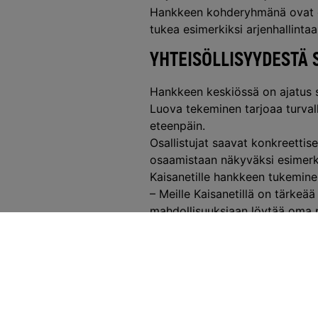
Hankkeen kohderyhmänä ovat erit
tukea esimerkiksi arjenhallintaa
YHTEISÖLLISYYDESTÄ
Hankkeen keskiössä on ajatus si
Luova tekeminen tarjoaa turvall
eteenpäin.
Osallistujat saavat konkreett
osaamistaan näkyväksi esimerk
Kaisanetille hankkeen tukeminen
– Meille Kaisanetillä on tärke
mahdollisuuksiaan löytää oma p
yhdessä tekeminen ja luovuus v
toimitusjohtaja Jani Moilanen.