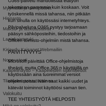
O365-palvelu mahdollistaa etätyön
tekemisen paremmin kuin koskaan. Voit
Myymälät ja toimipisteet
työskennellä missä tahansa, niin pitkään
Hinnasto
kun sinulla on käytössäsi internetyhteys.
Pilvipalveluna O365 pystyy tarjoamaan
Maksu- ja laskutustavat
pääsyn sähköposteihin, tiedostoihin ja
Laajakaistatuki
Officen toimisto-ohjelmiin mistä tahansa.
Kirjaudu Kaisanet Webmailiin
PÄIVITTYVYYS
Nopeustesti
Microsoft päivittää Office-ohjelmistoja
tiheästi, mutta Office 365:n käyttäjillä on
Kaapelinäyttö – Kaapeleiden sijaintitiedot
käytössään aina tuoreimmat versiot
Tilauksen peruuttaminen
ohjelmistoista. Näin saat kaikki uudet ja
kätevät toiminnot käyttöösi saman tien.
Valokuitu
TEE YHTEISTYÖTÄ HELPOSTI
Mikä on valokuitu?