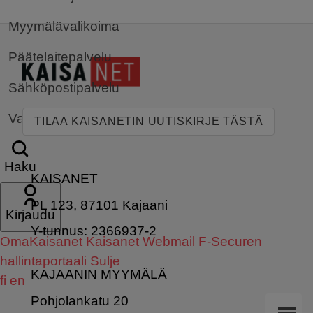
Myymälävalikoima
Päätelaitepalvelu
Sähköpostipalvelu
Valvontakamerat
TILAA KAISANETIN UUTISKIRJE TÄSTÄ
Haku
KAISANET
PL 123, 87101 Kajaani
Kirjaudu
Y-tunnus: 2366937-2
OmaKaisanet
Kaisanet Webmail
F-Securen
hallintaportaali
Sulje
KAJAANIN MYYMÄLÄ
fi
en
Pohjolankatu 20