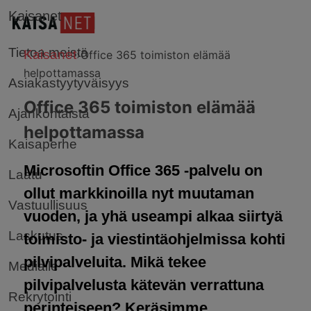
Kaisanet
Tietoa meistä
Kaisanet
›
Office 365 toimiston elämää
helpottamassa
Asiakastyytyväisyys
Office 365 toimiston elämää
Ajankohtaista
helpottamassa
Kaisaperhe
Microsoftin Office 365 -palvelu on
Laatu
ollut markkinoilla nyt muutaman
Vastuullisuus
vuoden, ja yhä useampi alkaa siirtyä
Laskutus
toimisto- ja viestintäohjelmissa kohti
pilvipalveluita. Mikä tekee
Medialle
pilvipalvelusta kätevän verrattuna
Rekrytointi
perinteiseen? Keräsimme