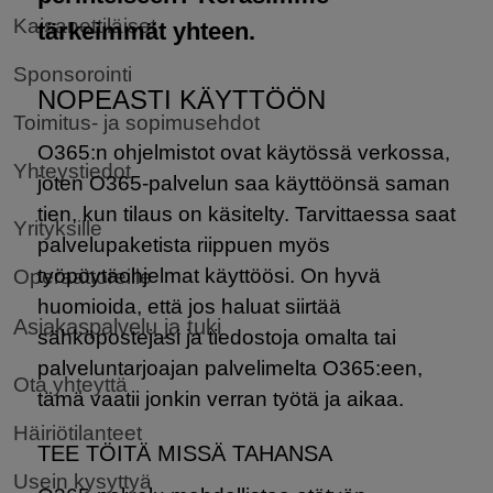
Kaisanettiläiset
tärkeimmät yhteen.
Sponsorointi
NOPEASTI KÄYTTÖÖN
Toimitus- ja sopimusehdot
O365:n ohjelmistot ovat käytössä verkossa,
Yhteystiedot
joten O365-palvelun saa käyttöönsä saman
tien, kun tilaus on käsitelty. Tarvittaessa saat
Yrityksille
palvelupaketista riippuen myös
työpöytäohjelmat käyttöösi. On hyvä
Operaattoreille
huomioida, että jos haluat siirtää
Asiakaspalvelu ja tuki
sähköpostejasi ja tiedostoja omalta tai
palveluntarjoajan palvelimelta O365:een,
Ota yhteyttä
tämä vaatii jonkin verran työtä ja aikaa.
Häiriötilanteet
TEE TÖITÄ MISSÄ TAHANSA
Usein kysyttyä