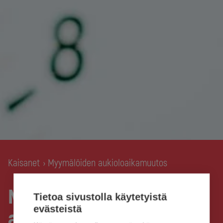
Kaisanet
Myymälöiden aukioloaikamuutos
›
Myymälöiden
Tietoa sivustolla käytetyistä
evästeistä
aukioloaikamuutos