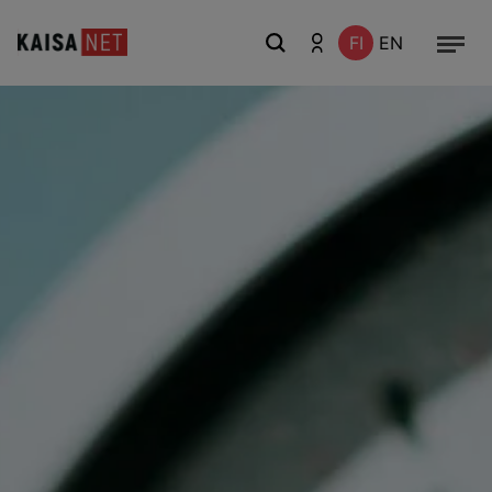
FI
EN