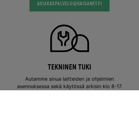
ASIAKASPALVELU@KAISANET.FI
TEKNINEN TUKI
Autamme sinua laitteiden ja ohjelmien
asennuksessa sekä käytössä arkisin klo 8-17.
Puhelun hinta 1,35 €/ min + pvm/mpm.
0600 39 59 69