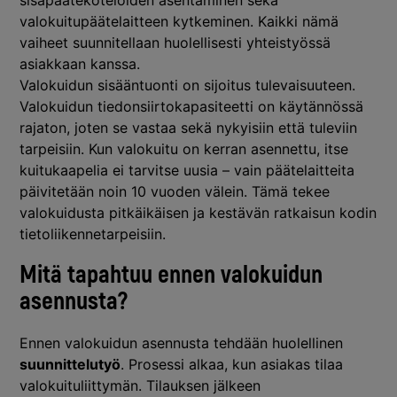
sisäpäätekoteloiden asentaminen sekä
valokuitupäätelaitteen kytkeminen. Kaikki nämä
vaiheet suunnitellaan huolellisesti yhteistyössä
asiakkaan kanssa.
Valokuidun sisääntuonti on sijoitus tulevaisuuteen.
Valokuidun tiedonsiirtokapasiteetti on käytännössä
rajaton, joten se vastaa sekä nykyisiin että tuleviin
tarpeisiin. Kun valokuitu on kerran asennettu, itse
kuitukaapelia ei tarvitse uusia – vain päätelaitteita
päivitetään noin 10 vuoden välein. Tämä tekee
valokuidusta pitkäikäisen ja kestävän ratkaisun kodin
tietoliikennetarpeisiin.
Mitä tapahtuu ennen valokuidun
asennusta?
Ennen valokuidun asennusta tehdään huolellinen
suunnittelutyö
. Prosessi alkaa, kun asiakas tilaa
valokuituliittymän. Tilauksen jälkeen