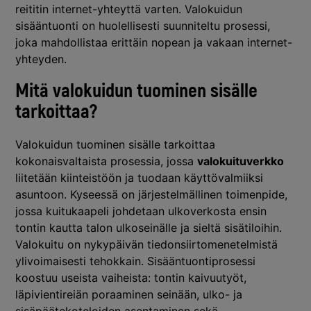
reititin internet-yhteyttä varten. Valokuidun
sisääntuonti on huolellisesti suunniteltu prosessi,
joka mahdollistaa erittäin nopean ja vakaan internet-
yhteyden.
Mitä valokuidun tuominen sisälle
tarkoittaa?
Valokuidun tuominen sisälle tarkoittaa
kokonaisvaltaista prosessia, jossa
valokuituverkko
liitetään kiinteistöön ja tuodaan käyttövalmiiksi
asuntoon. Kyseessä on järjestelmällinen toimenpide,
jossa kuitukaapeli johdetaan ulkoverkosta ensin
tontin kautta talon ulkoseinälle ja sieltä sisätiloihin.
Valokuitu on nykypäivän tiedonsiirtomenetelmistä
ylivoimaisesti tehokkain. Sisääntuontiprosessi
koostuu useista vaiheista: tontin kaivuutyöt,
läpivientireiän poraaminen seinään, ulko- ja