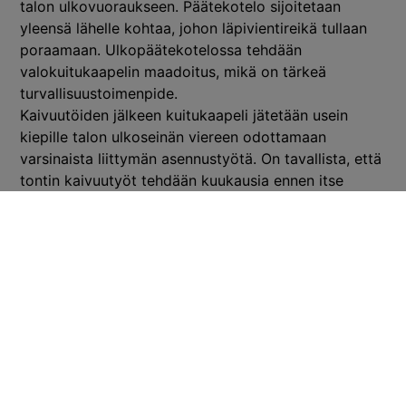
talon ulkovuoraukseen. Päätekotelo sijoitetaan
yleensä lähelle kohtaa, johon läpivientireikä tullaan
poraamaan. Ulkopäätekotelossa tehdään
valokuitukaapelin maadoitus, mikä on tärkeä
turvallisuustoimenpide.
Kaivuutöiden jälkeen kuitukaapeli jätetään usein
kiepille talon ulkoseinän viereen odottamaan
varsinaista liittymän asennustyötä. On tavallista, että
tontin kaivuutyöt tehdään kuukausia ennen itse
liittymän asennusta, joten asiakkaan on hyvä
varautua tähän aikatauluun. Kaivuujäljet siistitään
konetyönä, mutta asiakas vastaa itse lopullisista
vihertöistä kuten nurmetuksesta.
Miten valokuitu tuodaan talon sisälle?
Valokuidun tuominen talon sisälle alkaa
läpivientireiän
poraamisella ulkoseinään. Reikä on
halkaisijaltaan noin 2 cm, ja sen kautta metallitön