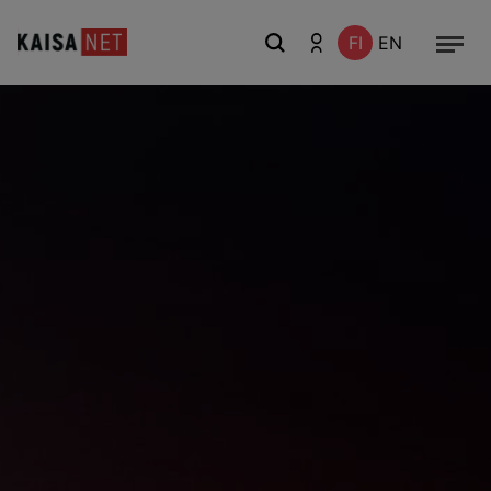
FI
EN