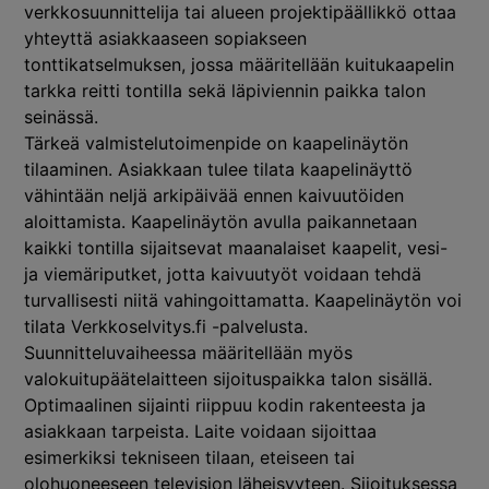
verkkosuunnittelija tai alueen projektipäällikkö ottaa
yhteyttä asiakkaaseen sopiakseen
tonttikatselmuksen, jossa määritellään kuitukaapelin
tarkka reitti tontilla sekä läpiviennin paikka talon
seinässä.
Tärkeä valmistelutoimenpide on kaapelinäytön
tilaaminen. Asiakkaan tulee tilata kaapelinäyttö
vähintään neljä arkipäivää ennen kaivuutöiden
aloittamista. Kaapelinäytön avulla paikannetaan
kaikki tontilla sijaitsevat maanalaiset kaapelit, vesi-
ja viemäriputket, jotta kaivuutyöt voidaan tehdä
turvallisesti niitä vahingoittamatta. Kaapelinäytön voi
tilata Verkkoselvitys.fi -palvelusta.
Suunnitteluvaiheessa määritellään myös
valokuitupäätelaitteen sijoituspaikka talon sisällä.
Optimaalinen sijainti riippuu kodin rakenteesta ja
asiakkaan tarpeista. Laite voidaan sijoittaa
esimerkiksi tekniseen tilaan, eteiseen tai
olohuoneeseen television läheisyyteen. Sijoituksessa