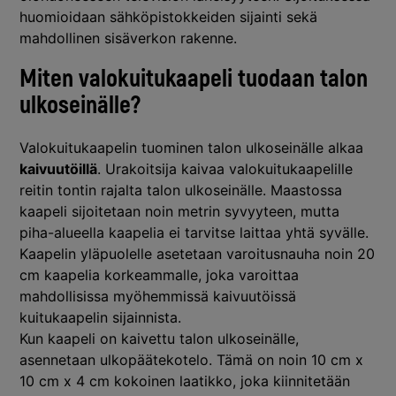
huomioidaan sähköpistokkeiden sijainti sekä
mahdollinen sisäverkon rakenne.
Miten valokuitukaapeli tuodaan talon
ulkoseinälle?
Valokuitukaapelin tuominen talon ulkoseinälle alkaa
kaivuutöillä
. Urakoitsija kaivaa valokuitukaapelille
reitin tontin rajalta talon ulkoseinälle. Maastossa
kaapeli sijoitetaan noin metrin syvyyteen, mutta
piha-alueella kaapelia ei tarvitse laittaa yhtä syvälle.
Kaapelin yläpuolelle asetetaan varoitusnauha noin 20
cm kaapelia korkeammalle, joka varoittaa
mahdollisissa myöhemmissä kaivuutöissä
kuitukaapelin sijainnista.
Kun kaapeli on kaivettu talon ulkoseinälle,
asennetaan ulkopäätekotelo. Tämä on noin 10 cm x
10 cm x 4 cm kokoinen laatikko, joka kiinnitetään