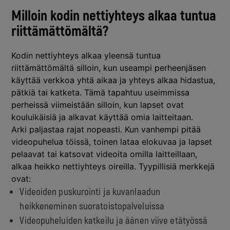
Milloin kodin nettiyhteys alkaa tuntua
riittämättömältä?
Kodin nettiyhteys alkaa yleensä tuntua
riittämättömältä silloin, kun useampi perheenjäsen
käyttää verkkoa yhtä aikaa ja yhteys alkaa hidastua,
pätkiä tai katketa. Tämä tapahtuu useimmissa
perheissä viimeistään silloin, kun lapset ovat
kouluikäisiä ja alkavat käyttää omia laitteitaan.
Arki paljastaa rajat nopeasti. Kun vanhempi pitää
videopuhelua töissä, toinen lataa elokuvaa ja lapset
pelaavat tai katsovat videoita omilla laitteillaan,
alkaa heikko nettiyhteys oireilla. Tyypillisiä merkkejä
ovat:
Videoiden puskurointi ja kuvanlaadun
heikkeneminen suoratoistopalveluissa
Videopuheluiden katkeilu ja äänen viive etätyössä