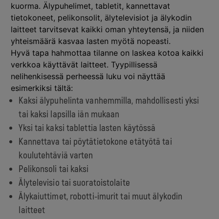
kuorma. Älypuhelimet, tabletit, kannettavat
tietokoneet, pelikonsolit, älytelevisiot ja älykodin
laitteet tarvitsevat kaikki oman yhteytensä, ja niiden
yhteismäärä kasvaa lasten myötä nopeasti.
Hyvä tapa hahmottaa tilanne on laskea kotoa kaikki
verkkoa käyttävät laitteet. Tyypillisessä
nelihenkisessä perheessä luku voi näyttää
esimerkiksi tältä:
Kaksi älypuhelinta vanhemmilla, mahdollisesti yksi
tai kaksi lapsilla iän mukaan
Yksi tai kaksi tablettia lasten käytössä
Kannettava tai pöytätietokone etätyötä tai
koulutehtäviä varten
Pelikonsoli tai kaksi
Älytelevisio tai suoratoistolaite
Älykaiuttimet, robotti-imurit tai muut älykodin
laitteet