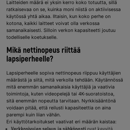
Laitteiden määrä ei yksin kerro koko totuutta, sillä
ratkaisevaa on se, kuinka moni niistä on aktiivisessa
käytössä yhtä aikaa. Iltaisin, kun koko perhe on
kotona, kaikki laitteet voivat olla verkossa
samanaikaisesti. Silloin verkon kapasiteetti joutuu
todelliselle koetukselle.
Mikä nettinopeus riittää
lapsiperheelle?
Lapsiperheelle sopiva nettinopeus riippuu käyttäjien
määrästä ja siitä, mitä verkolla tehdään. Käytännössä
mitä enemmän samanaikaisia käyttäjiä ja vaativia
toimintoja, kuten videopelejä tai 4K-suoratoistoa,
sitä enemmän nopeutta tarvitaan. Nyrkkisääntönä
voidaan pitää, että reilusti kapasiteettia on aina
parempi kuin liian vähän.
Eri käyttötarkoitukset vaativat eri määrän kaistaa:
Verkkosivujen selaus ja sähköposti
ovat kevyitä