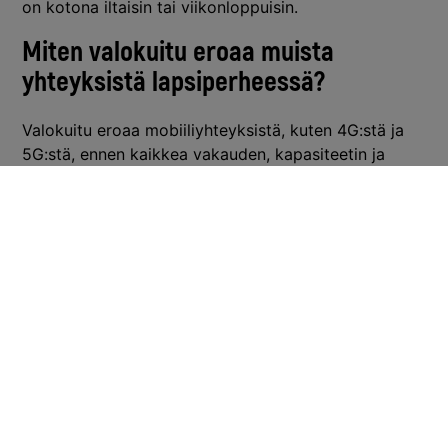
on kotona iltaisin tai viikonloppuisin.
Miten valokuitu eroaa muista
yhteyksistä lapsiperheessä?
Valokuitu eroaa mobiiliyhteyksistä, kuten 4G:stä ja
5G:stä, ennen kaikkea vakauden, kapasiteetin ja
luotettavuuden osalta. Valokuitu on kiinteä yhteys,
joka ei häiriinny sääoloista, välimatkoista eikä siitä,
kuinka moni naapuri käyttää verkkoa samaan aikaan.
Lapsiperheelle tämä tarkoittaa arjessa merkittävää
eroa.
Mobiiliyhteydet toimivat hyvin liikkeellä ollessa,
mutta kotikäytössä niillä on rajoituksensa.
Mobiiliverkko on jaettu resurssi, joka ruuhkautuu
alueilla, joissa moni käyttää sitä samanaikaisesti,
esimerkiksi iltaisin tai taajamissa. Valokuitu sen
sijaan tuo kotiin oman, omistetun kaistan, joka ei
ruuhkaudu naapureiden käytöstä.