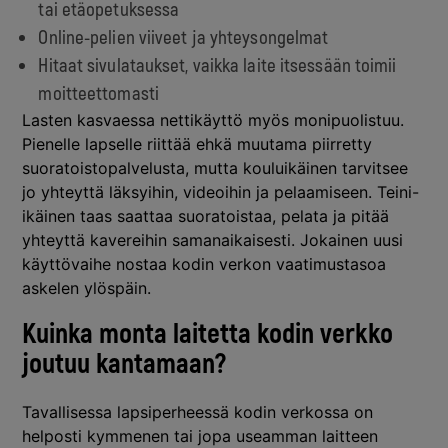
tai etäopetuksessa
Online-pelien viiveet ja yhteysongelmat
Hitaat sivulataukset, vaikka laite itsessään toimii
moitteettomasti
Lasten kasvaessa nettikäyttö myös monipuolistuu.
Pienelle lapselle riittää ehkä muutama piirretty
suoratoistopalvelusta, mutta kouluikäinen tarvitsee
jo yhteyttä läksyihin, videoihin ja pelaamiseen. Teini-
ikäinen taas saattaa suoratoistaa, pelata ja pitää
yhteyttä kavereihin samanaikaisesti. Jokainen uusi
käyttövaihe nostaa kodin verkon vaatimustasoa
askelen ylöspäin.
Kuinka monta laitetta kodin verkko
joutuu kantamaan?
Tavallisessa lapsiperheessä kodin verkossa on
helposti kymmenen tai jopa useamman laitteen