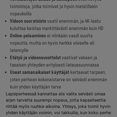
toimintoja, jotka toimivat jo hyvin matalillakin
nopeuksilla
Videon suoratoisto
vaatii enemmän, ja 4K-laatu
kuluttaa kaistaa merkittävästi enemmän kuin HD
Online-pelaaminen
ei niinkään vaadi suurta
nopeutta, mutta on hyvin herkkä viiveelle eli
latencylle
Etätyö ja videoneuvottelut
vaativat vakaan ja
tasaisen yhteyden erityisesti lataussuunnassa
Useat samanaikaiset käyttäjät
kertaavat tarpeen,
joten perheen kokonaistarve on selvästi enemmän
kuin yhden käyttäjän tarve
Lapsiperheessä kannattaa siis valita selvästi omaa
arjen tarvetta suurempi nopeus, jotta kapasiteettia
riittää myös ruuhka-aikoina. Yhteys, joka toimii hyvin
yhden käyttäjän voimin, voi takkuilla, kun koko perhe