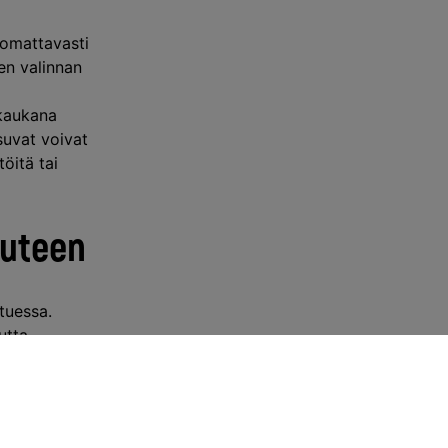
uomattavasti
en valinnan
 kaukana
suvat voivat
öitä tai
euteen
ttuessa.
utta
tä erityisen
ä käyttäjät
uttava