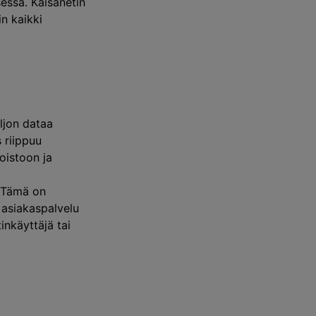
sessa. Kaisanetin
n kaikki
ljon dataa
 riippuu
toistoon ja
. Tämä on
 asiakaspalvelu
inkäyttäjä tai