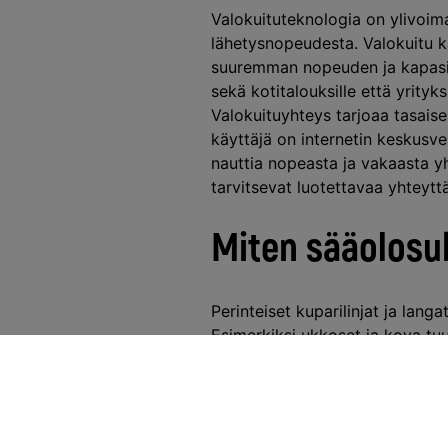
Valokuituteknologia on ylivoima
lähetysnopeudesta. Valokuitu k
suuremman nopeuden ja kapasite
sekä kotitalouksille että yrityksi
Valokuituyhteys tarjoaa tasais
käyttäjä on internetin keskusve
nauttia nopeasta ja vakaasta yht
tarvitsevat luotettavaa yhteyttä
Miten sääolosu
Perinteiset kuparilinjat ja lan
Esimerkiksi ukkoset ja kova tuu
merkittävästi. Valokuituyhteydet
Kaisanetin valokuituyhteys tarj
hyvän valinnan alueilla, joissa
voivat luottaa yhteyteensä kaiki