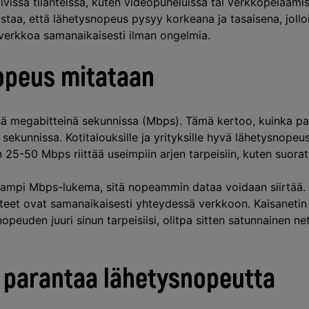
tivissa tilanteissa, kuten videopuheluissa tai verkkopelaami
taa, että lähetysnopeus pysyy korkeana ja tasaisena, jolloi
verkkoa samanaikaisesti ilman ongelmia.
opeus mitataan
ä megabitteinä sekunnissa (Mbps). Tämä kertoo, kuinka pa
sekunnissa. Kotitalouksille ja yrityksille hyvä lähetysnopeus
n 25-50 Mbps riittää useimpiin arjen tarpeisiin, kuten suora
keampi Mbps-lukema, sitä nopeammin dataa voidaan siirtää
itteet ovat samanaikaisesti yhteydessä verkkoon. Kaisanetin
peuden juuri sinun tarpeisiisi, olitpa sitten satunnainen net
u parantaa lähetysnopeutta