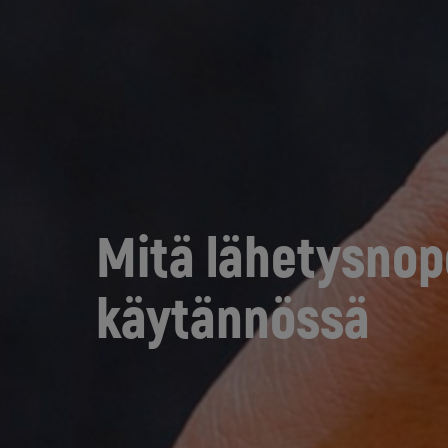
Mitä lähetysnop
käytännössä