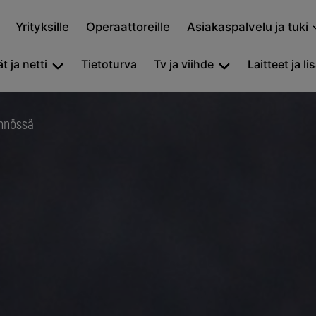
Yrityksille
Operaattoreille
Asiakaspalvelu ja tuki
t ja netti
Tietoturva
Tv ja viihde
Laitteet ja li
ännössä