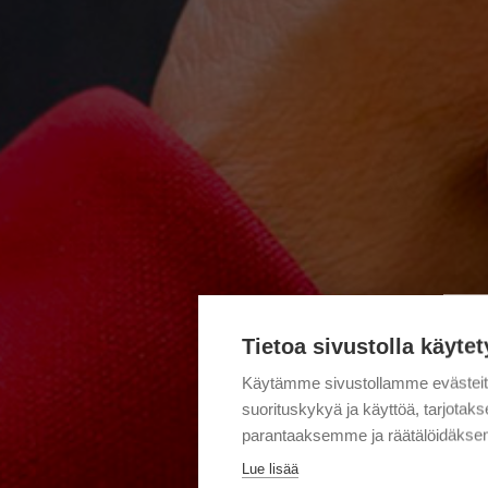
Tietoa sivustolla käytet
Käytämme sivustollamme evästei
suorituskykyä ja käyttöä, tarjot
parantaaksemme ja räätälöidäksem
Lue lisää