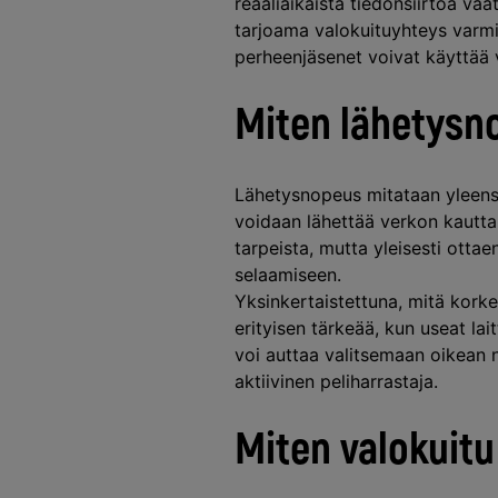
reaaliaikaista tiedonsiirtoa vaa
tarjoama valokuituyhteys varmis
perheenjäsenet voivat käyttää 
Miten lähetysn
Lähetysnopeus mitataan yleens
voidaan lähettää verkon kautta 
tarpeista, mutta yleisesti ottae
selaamiseen.
Yksinkertaistettuna, mitä kor
erityisen tärkeää, kun useat la
voi auttaa valitsemaan oikean no
aktiivinen peliharrastaja.
Miten valokuit