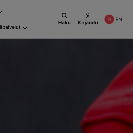
FI
EN
Haku
Kirjaudu
säpalvelut