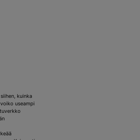
siihen, kuinka
, voiko useampi
ituverkko
än
rkeää