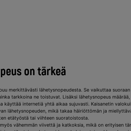
opeus on tärkeä
ppuu merkittävästi lähetysnopeudesta. Se vaikuttaa suoraan 
kuinka tarkkoina ne toistuvat. Lisäksi lähetysnopeus määrää
 käyttää internetiä yhtä aikaa sujuvasti. Kaisanetin valoku
avan lähetysnopeuden, mikä takaa häiriöttömän ja miellyttäv
en etätyöstä tai viihteen suoratoistosta.
myös vähemmän viivettä ja katkoksia, mikä on erityisen tä