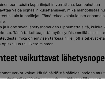
inen perinteisiin kuparilinjoihin verrattuna, kun puhutaan
äyttää valoa signaalin kuljettamiseen, mikä mahdollistaa h
etin kuin kuparilinjat. Tämä tekee valokuidusta erinomais
lle.
en ja luotettavan lähetysnopeuden riippumatta siitä, kuinka
rkosta. Tämä tarkoittaa, että myös syrjäisemmillä alueilla a
eydestä, mikä on erityisen tärkeää niille, jotka tekevät etät
 opiskeluun tai liiketoimintaan.
hteet vaikuttavat lähetysnop
gattomat verkot voivat kärsiä häiriöistä sääolosuhteiden muu
li voivat heikentää signaalin laatua ja hidastaa lähetysnope
 sen sijaan ovat immuuneja tällaisille sääolosuhteille.
oaa luotettavan yhteyden säästä riippumatta, mikä tekee sii
 sääolosuhteet voivat vaihdella nopeasti. Tämä varmistaa, ett
ssa tilanteissa, olipa kyseessä kiireinen työpäivä tai rento