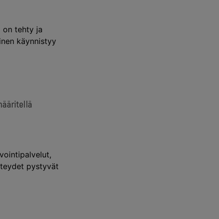
 on tehty ja
minen käynnistyy
ääritellä
vointipalvelut,
hteydet pystyvät