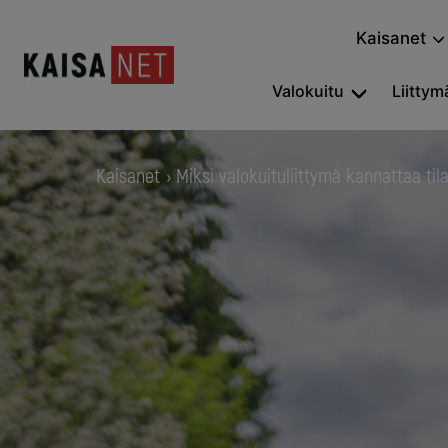
Kaisanet
Valokuitu
Liittymä
Kaisanet
Miksi valokuituliittymä kannattaa til
›