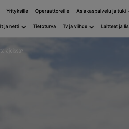
Yrityksille
Operaattoreille
Asiakaspalvelu ja tuki
t ja netti
Tietoturva
Tv ja viihde
Laitteet ja li
ata ajoissa?