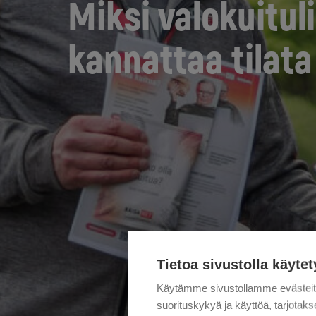
Miksi valokuitul
kannattaa tilata
Tietoa sivustolla käytet
Käytämme sivustollamme evästei
suorituskykyä ja käyttöä, tarjot