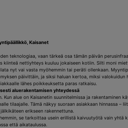
yntipäällikkö, Kaisanet
uuden teknologiaa, vaan tärkeä osa tämän päivän perusinfra
 kiinteä nettiyhteys kuuluu jokaiseen kotiin. Silti moni mietti
ilata nyt vai vasta myöhemmin tai peräti ollenkaan. Myynti
myksen päivittäin, ja siksi haluan kertoa, miksi valokuidun
akkaalle lähes poikkeuksetta paras ratkaisu.
llisesti aluerakentamisen yhteydessä
n. Kun alue on Kaisanetin suunnitelmissa ja rakentaminen kä
lle tilaajalle. Tämä näkyy suoraan asiakkaan hinnassa – li
jälkikäteen erikseen rakennettuna.
emmin, se tarkoittaa usein erillistä kaivuutyötä vain yhtä k
ssa että aikataulussa.