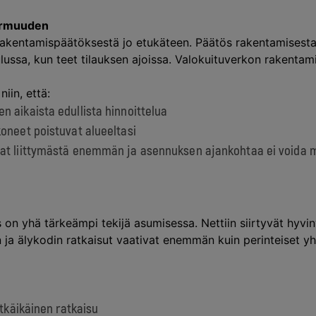
varmuuden
rakentamispäätöksestä jo etukäteen. Päätös rakentamisesta
ulussa, kun teet tilauksen ajoissa. Valokuituverkon rakenta
iin, että:
n aikaista edullista hinnoittelua
koneet poistuvat alueeltasi
sat liittymästä enemmän ja asennuksen ajankohtaa ei voida m
 on yhä tärkeämpi tekijä asumisessa. Nettiin siirtyvät hyvin
n ja älykodin ratkaisut vaativat enemmän kuin perinteiset y
itkäikäinen ratkaisu