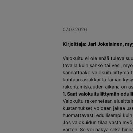
07.07.2026
Kirjoittaja: Jari Jokelainen, my
Valokuitu ei ole enää tulevais
tavalla kuin sähkö tai vesi, myös
kannattaako valokuituliittymä t
kohtaan asiakkailta tämän kysy
rakentamiskauden aikana on asi
1. Saat valokuituliittymän edu
Valokuitu rakennetaan alueittai
kustannukset voidaan jakaa usea
huomattavasti edullisempi kuin 
Jos valokuidun tilaa vasta myöh
varten. Se voi näkyä sekä hinna