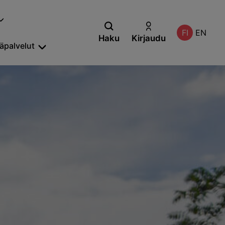
FI
EN
Haku
Kirjaudu
säpalvelut