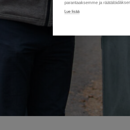
parantaaksemme ja räätälöidäksem
Lue lisää