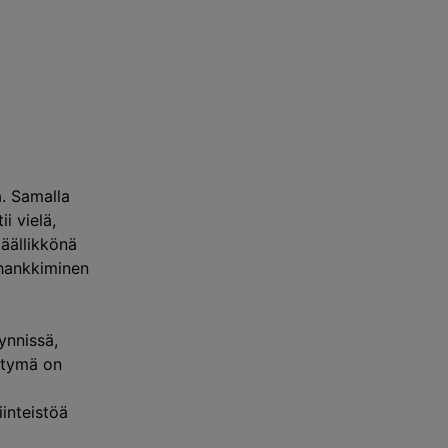
a. Samalla
i vielä,
päällikkönä
 hankkiminen
ynnissä,
ittymä on
iinteistöä