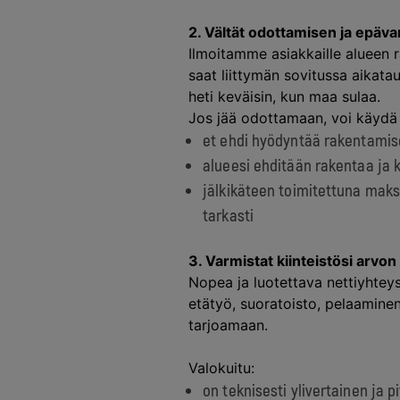
2. Vältät odottamisen ja epä
Ilmoitamme asiakkaille alueen 
saat liittymän sovitussa aikata
heti keväisin, kun maa sulaa.
Jos jää odottamaan, voi käydä n
et ehdi hyödyntää rakentamise
alueesi ehditään rakentaa ja 
jälkikäteen toimitettuna mak
tarkasti
3. Varmistat kiinteistösi arvon
Nopea ja luotettava nettiyhteys
etätyö, suoratoisto, pelaamine
tarjoamaan.
Valokuitu:
on teknisesti ylivertainen ja p