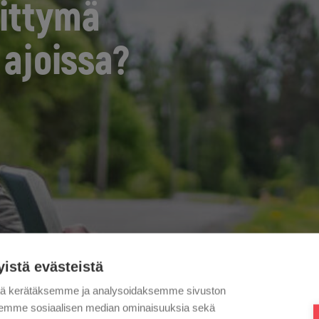
iittymä
 ajoissa?
yistä evästeistä
tä kerätäksemme ja analysoidaksemme sivuston
aksemme sosiaalisen median ominaisuuksia sekä