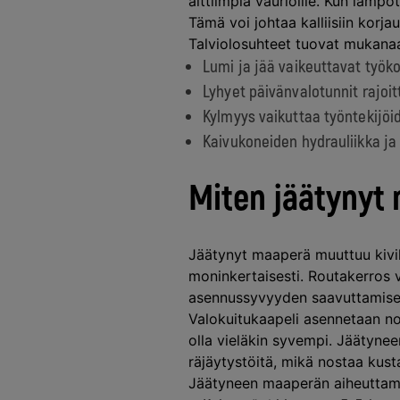
alttiimpia vaurioille. Kun lämpöt
Tämä voi johtaa kalliisiin korja
Talviolosuhteet tuovat mukana
Lumi ja jää vaikeuttavat työko
Lyhyet päivänvalotunnit rajoit
Kylmyys vaikuttaa työntekijöi
Kaivukoneiden hydrauliikka ja
Miten jäätynyt 
Jäätynyt maaperä muuttuu kiviko
moninkertaisesti. Routakerros 
asennussyvyyden saavuttamisest
Valokuitukaapeli asennetaan no
olla vieläkin syvempi. Jäätyne
räjäytystöitä, mikä nostaa kust
Jäätyneen maaperän aiheuttam