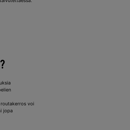
 taivutettaessa.
n?
uksia
elien
 routakerros voi
i jopa