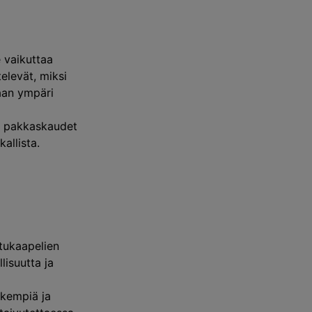
e vaikuttaa
elevät, miksi
aan ympäri
en pakkaskaudet
allista.
?
itukaapelien
lisuutta ja
ykempiä ja