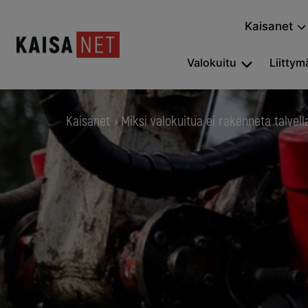
Kaisanet
Valokuitu
Liittymä
Kaisanet
Miksi valokuitua ei rakenneta talvell
›