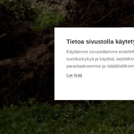
Tietoa sivustolla käytet
Käytämme sivustollamme evästei
suorituskykyä ja käyttöä, tarjot
parantaaksemme ja räätälöidäksem
Lue lisää