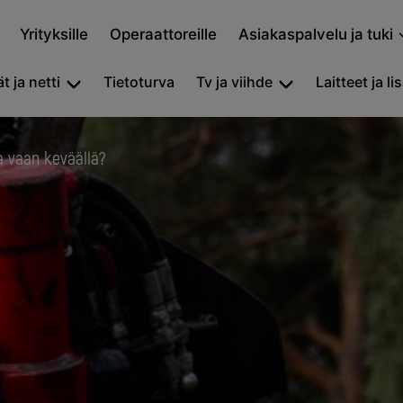
Yrityksille
Operaattoreille
Asiakaspalvelu ja tuki
t ja netti
Tietoturva
Tv ja viihde
Laitteet ja li
a vaan keväällä?