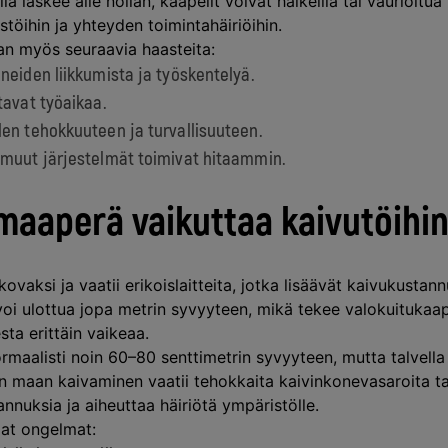
ila laskee alle nollan, kaapelit voivat halkeilla tai vaurioitua
ustöihin ja yhteyden toimintahäiriöihin.
an myös seuraavia haasteita:
neiden liikkumista ja työskentelyä.
tavat työaikaa.
den tehokkuuteen ja turvallisuuteen.
 muut järjestelmät toimivat hitaammin.
maaperä vaikuttaa kaivutöihi
vaksi ja vaatii erikoislaitteita, jotka lisäävät kaivukustann
voi ulottua jopa metrin syvyyteen, mikä tekee valokuitukaap
a erittäin vaikeaa.
rmaalisti noin 60–80 senttimetrin syvyyteen, mutta talvella
en maan kaivaminen vaatii tehokkaita kaivinkonevasaroita ta
annuksia ja aiheuttaa häiriötä ympäristölle.
at ongelmat: