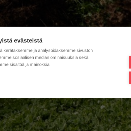
yistä evästeistä
tä kerätäksemme ja analysoidaksemme sivuston
aksemme sosiaalisen median ominaisuuksia sekä
me sisältöä ja mainoksia.