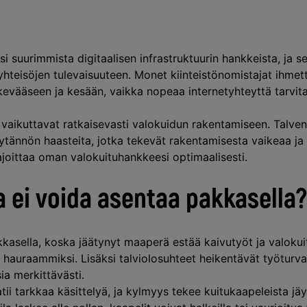
 suurimmista digitaalisen infrastruktuurin hankkeista, ja s
 yhteisöjen tulevaisuuteen. Monet kiinteistönomistajat ihmett
kevääseen ja kesään, vaikka nopeaa internetyhteyttä tarvit
 vaikuttavat ratkaisevasti valokuidun rakentamiseen. Talv
tännön haasteita, jotka tekevät rakentamisesta vaikeaa ja k
oittaa oman valokuituhankkeesi optimaalisesti.
a ei voida asentaa pakkasella
kkasella, koska jäätynyt maaperä estää kaivutyöt ja valoku
hauraammiksi. Lisäksi talviolosuhteet heikentävät työturval
a merkittävästi.
ii tarkkaa käsittelyä, ja kylmyys tekee kuitukaapeleista jä