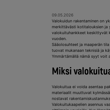
09.05.2026
Valokuidun rakentaminen on yksi
merkittävästi kotitalouksien ja
valokuituhankkeet keskittyvät 
vuoden.
Sääolosuhteet ja maaperän tila
tuovat mukanaan teknisiä ja käy
Ymmärtämällä nämä syyt voit aj
Miksi valokuitu
Valokuitua ei voida asentaa pa
materiaalit muuttuvat kylmässä 
nostavat rakentamiskustannuksi
Valokuitukaapelien asennus vaat